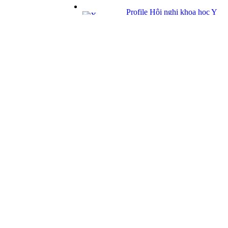
Profile Hội nghị khoa học Y
tế
Giải pháp Quảng cáo, Truyền thông
Hội viên thân thiết
Bản tin
Tuyển dụng
Liên hệ
Giấy phép Lữ hành Quốc tế
Số: 01-512/2017/CDLQGVN-GP LHQT
Giấy phép Kinh doanh Vận tải
Số: 364/GPXDVT