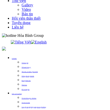
Thư viện
Gallery
Video
Bản tin
Hội viên thân thiết
Tuyển dụng
Liên hệ
0913.311.911
Giới thiệu
Về chúng tôi
Thế mạnh công ty
Tầm nhìn, sứ mệnh, giá trị cốt lõi
Những dấu ấn phát triển
Đội ngũ lãnh đạo
Thành tựu
Hồ sơ năng lực
Lĩnh vực hoạt động
Tổ chức Hội nghị – Hội thảo
Tổ chức Sự kiện
Cung cấp các giải pháp quảng cáo, truyền thông