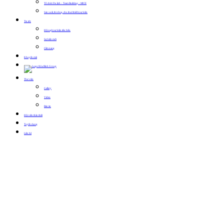
Tổ chức Du lịch – Team Building – MICE
Sản xuất, thi công, cho thuê thiết bị sự kiện
Tin tức
Hội nghị sự kiện tiêu biểu
Sự kiện mới
Cẩm nang
Khuyến mãi
Thư viện
Gallery
Video
Bản tin
Hội viên thân thiết
Tuyển dụng
Liên hệ