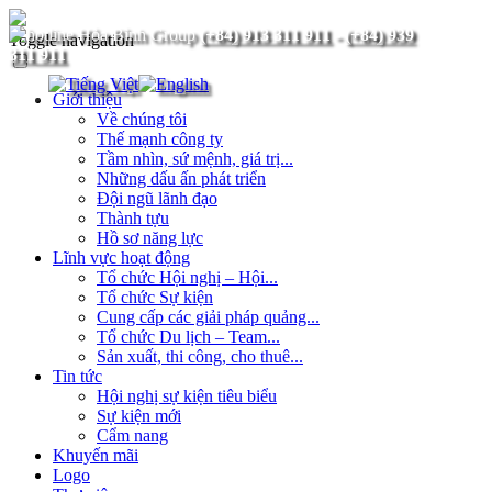
(+84) 913 311 911
-
(+84) 939
Toggle navigation
311 911
Giới thiệu
Về chúng tôi
Thế mạnh công ty
Tầm nhìn, sứ mệnh, giá trị...
Những dấu ấn phát triển
Đội ngũ lãnh đạo
Thành tựu
Hồ sơ năng lực
Lĩnh vực hoạt động
Tổ chức Hội nghị – Hội...
Tổ chức Sự kiện
Cung cấp các giải pháp quảng...
Tổ chức Du lịch – Team...
Sản xuất, thi công, cho thuê...
Tin tức
Hội nghị sự kiện tiêu biểu
Sự kiện mới
Cẩm nang
Khuyến mãi
Logo