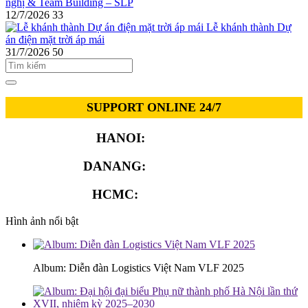
nghị & Team Building – SLP
12/7/2026
33
Lễ khánh thành Dự
án điện mặt trời áp mái
31/7/2026
50
SUPPORT ONLINE 24/7
HANOI:
0913.311.911
DANANG:
0913.929.182
HCMC:
0913.341.911
Hình ảnh nổi bật
Album: Diễn đàn Logistics Việt Nam VLF 2025