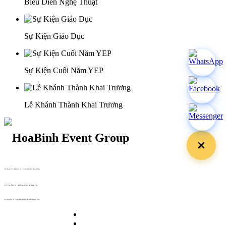
Biểu Diễn Nghệ Thuật
Sự Kiện Giáo Dục
Sự Kiện Cuối Năm YEP
Lễ Khánh Thành Khai Trương
29 Doan Thi Diem St., O Cho Dua Ward, Hanoi City
(+84) 913 311 911 -
(+84) 939 311 911
217 Tran Phu St., Hai Chau Ward, Da Nang City
info@hoabinh-group.com
05 Hoa Cau St., Cau Kieu Ward, Ho Chi Minh City
www.hoabinh-group.com