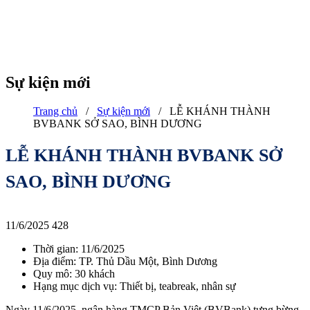
Sự kiện mới
Trang chủ
/
Sự kiện mới
/
LỄ KHÁNH THÀNH
BVBANK SỞ SAO, BÌNH DƯƠNG
LỄ KHÁNH THÀNH BVBANK SỞ
SAO, BÌNH DƯƠNG
11/6/2025
428
Thời gian: 11/6/2025
Địa điểm: TP. Thủ Dầu Một, Bình Dương
Quy mô: 30 khách
Hạng mục dịch vụ: Thiết bị, teabreak, nhân sự
Ngày 11/6/2025, ngân hàng TMCP Bản Việt (BVBank) tưng bừng