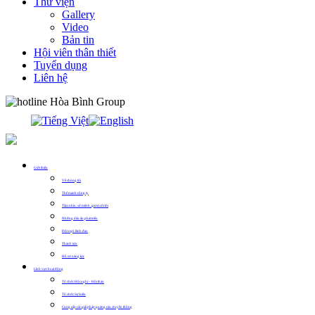
Thư viện
Gallery
Video
Bản tin
Hội viên thân thiết
Tuyển dụng
Liên hệ
0913.311.911
Giới thiệu
Về chúng tôi
Thế mạnh công ty
Tầm nhìn, sứ mệnh, giá trị cốt lõi
Những dấu ấn phát triển
Đội ngũ lãnh đạo
Thành tựu
Hồ sơ năng lực
Lĩnh vực hoạt động
Tổ chức Hội nghị – Hội thảo
Tổ chức Sự kiện
Cung cấp các giải pháp quảng cáo, truyền thông