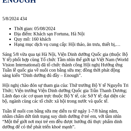
ENOUGH”
5/8/2024
434
Thời gian: 05/08/2024
Địa điểm: Khách sạn Fortuna, Hà Nội
Quy mô: 160 khách
Hạng mục dịch vụ cung cấp: Hội thảo, ăn trưa, thiết bị,…
Sáng 5/8 vừa qua tại Hà Nội, Viện Dinh dưỡng Quốc gia (thuộc Bộ
Y tế) phối hợp cùng Tổ chức Tầm nhìn thế giới tại Việt Nam (World
Vision International) đã tổ chức thành công Hội nghị Hưởng ứng
Tuần lễ quốc gia về nuôi con bằng sữa mẹ; đồng thời phát động
sáng kiến “Dinh dưỡng đủ đầy – Enough”.
Hội nghị chào đón sự tham gia của: Thứ trưởng Bộ Y tế Nguyễn Tri
Thức; Viện trưởng Viện Dinh dưỡng Quốc gia Trần Thanh Dương;
Lãnh đạo các cơ quan trực thuộc Bộ Y tế, các Sở Y tế; đại diện các
bộ, ngành cùng các tổ chức xã hội trong nước và quốc tế.
Tuần lễ nuôi con bằng sữa mẹ diễn ra từ ngày 1-7/8 hàng năm,
nhằm chấm dứt tình trạng suy dinh dưỡng ở trẻ em, với tầm nhìn
“Một thế giới nơi mọi trẻ em đều được hưởng đủ thực phẩm dinh
dưỡng để có thể phát triển khoẻ mạnh”.