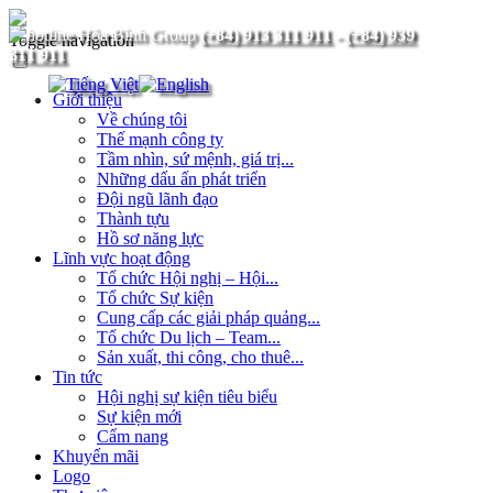
(+84) 913 311 911
-
(+84) 939
Toggle navigation
311 911
Giới thiệu
Về chúng tôi
Thế mạnh công ty
Tầm nhìn, sứ mệnh, giá trị...
Những dấu ấn phát triển
Đội ngũ lãnh đạo
Thành tựu
Hồ sơ năng lực
Lĩnh vực hoạt động
Tổ chức Hội nghị – Hội...
Tổ chức Sự kiện
Cung cấp các giải pháp quảng...
Tổ chức Du lịch – Team...
Sản xuất, thi công, cho thuê...
Tin tức
Hội nghị sự kiện tiêu biểu
Sự kiện mới
Cẩm nang
Khuyến mãi
Logo