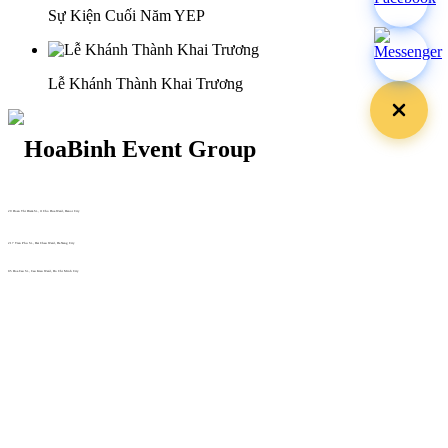
Sự Kiện Cuối Năm YEP
Lễ Khánh Thành Khai Trương
29 Doan Thi Diem St., O Cho Dua Ward, Hanoi City
(+84) 913 311 911 -
(+84) 939 311 911
217 Tran Phu St., Hai Chau Ward, Da Nang City
info@hoabinh-group.com
05 Hoa Cau St., Cau Kieu Ward, Ho Chi Minh City
www.hoabinh-group.com
Profile Hội nghị khoa học Y
tế