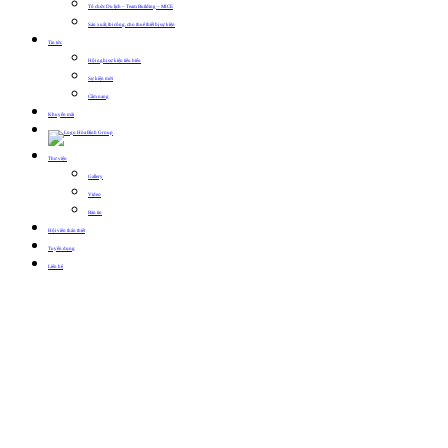
Tổ chức Du lịch – Team Building – MICE
Sản xuất, thi công, cho thuê thiết bị sự kiện
Tin tức
Hội nghị sự kiện tiêu biểu
Sự kiện mới
Cẩm nang
Khuyến mãi
Thư viện
Gallery
Video
Bản tin
Hội viên thân thiết
Tuyển dụng
Liên hệ