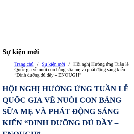
Sự kiện mới
Trang chủ
/
Sự kiện mới
/
Hội nghị Hưởng ứng Tuần lễ
Quốc gia về nuôi con bằng sữa mẹ và phát động sáng kiến
“Dinh dưỡng đủ đầy – ENOUGH”
HỘI NGHỊ HƯỞNG ỨNG TUẦN LỄ
QUỐC GIA VỀ NUÔI CON BẰNG
SỮA MẸ VÀ PHÁT ĐỘNG SÁNG
KIẾN “DINH DƯỠNG ĐỦ ĐẦY –