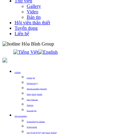
Thư viện
Gallery
Video
Bản tin
Hội viên thân thiết
Tuyển dụng
Liên hệ
0913.311.911
Giới thiệu
Về chúng tôi
Thế mạnh công ty
Tầm nhìn, sứ mệnh, giá trị cốt lõi
Những dấu ấn phát triển
Đội ngũ lãnh đạo
Thành tựu
Hồ sơ năng lực
Lĩnh vực hoạt động
Tổ chức Hội nghị – Hội thảo
Tổ chức Sự kiện
Cung cấp các giải pháp quảng cáo, truyền thông