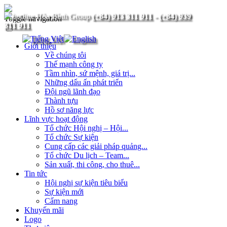
(+84) 913 311 911
-
(+84) 939
Toggle navigation
311 911
Giới thiệu
Về chúng tôi
Thế mạnh công ty
Tầm nhìn, sứ mệnh, giá trị...
Những dấu ấn phát triển
Đội ngũ lãnh đạo
Thành tựu
Hồ sơ năng lực
Lĩnh vực hoạt động
Tổ chức Hội nghị – Hội...
Tổ chức Sự kiện
Cung cấp các giải pháp quảng...
Tổ chức Du lịch – Team...
Sản xuất, thi công, cho thuê...
Tin tức
Hội nghị sự kiện tiêu biểu
Sự kiện mới
Cẩm nang
Khuyến mãi
Logo