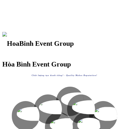
Hòa Bình Event Group
Chất lượng tạo danh tiếng! -
Quality Makes Reputation!
HOABINHGROUP
https://hoabinh-group.com
HOABINHTOURIST
HOABINHAIRLINES
XEM
HOABINHEVENTS
HOABINHBUS
https://hoabinhtourist.com
https://hoabinhairlines.vn
XEM
XEM
https://hoabinhevents.com
https://hoabinhbus.com
XEM
XEM
AVVIETNAM
HOABINHBOOKING
https://avvietnam.com