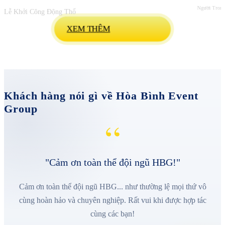
Người Trong
Lễ Khởi Công Động Thổ
XEM THÊM
Khách hàng nói gì về Hòa Bình Event
Group
“
"Cảm ơn toàn thể đội ngũ HBG!"
Cảm ơn toàn thể đội ngũ HBG... như thường lệ mọi thứ vô
cùng hoàn hảo và chuyên nghiệp. Rất vui khi được hợp tác
cùng các bạn!