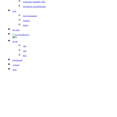
Tổ chức Du lịch – Team Building – MICE
Sản xuất, thi công, cho thuê thiết bị sự kiện
Tin tức
Hội nghị sự kiện tiêu biểu
Sự kiện mới
Cẩm nang
Khuyến mãi
Thư viện
Gallery
Video
Bản tin
Hội viên thân thiết
Tuyển dụng
Liên hệ