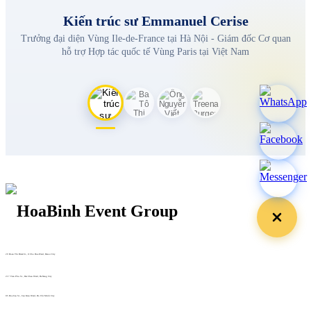
Kiến trúc sư Emmanuel Cerise
Trưởng đại diện Vùng Ile-de-France tại Hà Nội - Giám đốc Cơ quan
hỗ trợ Hợp tác quốc tế Vùng Paris tại Việt Nam
29 Doan Thi Diem St., O Cho Dua Ward, Hanoi City
(+84) 913 311 911 -
(+84) 939 311 911
217 Tran Phu St., Hai Chau Ward, Da Nang City
info@hoabinh-group.com
05 Hoa Cau St., Cau Kieu Ward, Ho Chi Minh City
www.hoabinh-group.com