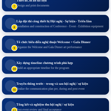
Thiết kế, in ấn tài liệu
Design and print documents
7
Lắp đặt thi công thiết bị Hội nghị - Sự kiện - Triển lãm
Installation and construction of Conference - Event - Exhibition equipment
8
Tổ chức biểu diễn nghệ thuật Welcome + Gala Dinner
Organize the Welcome and Gala Dinner art performance
9
Xây dựng timeline chương trình phù hợp
Build an appropriate timeline for the program
10
Truyền thông trước - trong và sau hội nghị / sự kiện
Realize the communication plan pre, during and post event
11
Tổng kết và nghiệm thu hội nghị / sự kiện
Post-event review and final acceptance
12