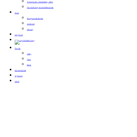
Tổ chức Du lịch – Team Building – MICE
Sản xuất, thi công, cho thuê thiết bị sự kiện
Tin tức
Hội nghị sự kiện tiêu biểu
Sự kiện mới
Cẩm nang
Khuyến mãi
Thư viện
Gallery
Video
Bản tin
Hội viên thân thiết
Tuyển dụng
Liên hệ