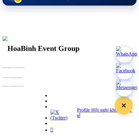
29 Doan Thi Diem St., O Cho Dua Ward, Hanoi City
(+84) 913 311 911 -
(+84) 939 311 911
217 Tran Phu St., Hai Chau Ward, Da Nang City
info@hoabinh-group.com
05 Hoa Cau St., Cau Kieu Ward, Ho Chi Minh City
www.hoabinh-group.com
Profile Hội nghị khoa học Y
tế