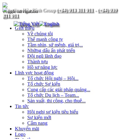
(+84) 913 311 911
-
(+84) 939
Toggle navigation
311 911
Giới thiệu
Về chúng tôi
Thế mạnh công ty
Tầm nhìn, sứ mệnh, giá trị...
Những dấu ấn phát triển
Đội ngũ lãnh đạo
Thành tựu
Hồ sơ năng lực
Lĩnh vực hoạt động
Tổ chức Hội nghị – Hội...
Tổ chức Sự kiện
Cung cấp các giải pháp quảng...
Tổ chức Du lịch – Team...
Sản xuất, thi công, cho thuê...
Tin tức
Hội nghị sự kiện tiêu biểu
Sự kiện mới
Cẩm nang
Khuyến mãi
Logo