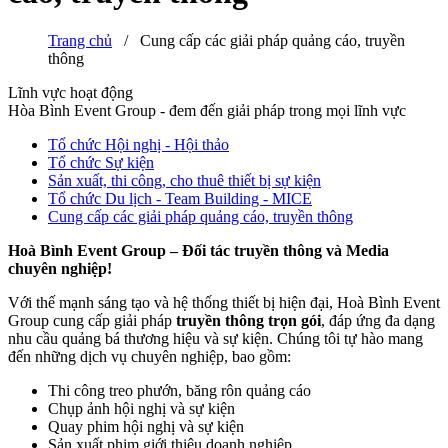
Trang chủ
/
Cung cấp các giải pháp quảng cáo, truyền
thông
Lĩnh vực hoạt động
Hòa Bình Event Group - đem đến giải pháp trong mọi lĩnh vực
Tổ chức Hội nghị - Hội thảo
Tổ chức Sự kiện
Sản xuất, thi công, cho thuê thiết bị sự kiện
Tổ chức Du lịch - Team Building - MICE
Cung cấp các giải pháp quảng cáo, truyền thông
Hoà Bình Event Group – Đối tác truyền thông và Media
chuyên nghiệp!
Với thế mạnh sáng tạo và hệ thống thiết bị hiện đại, Hoà Bình Event
Group cung cấp giải pháp
truyền thông trọn gói
, đáp ứng đa dạng
nhu cầu quảng bá thương hiệu và sự kiện. Chúng tôi tự hào mang
đến những dịch vụ chuyên nghiệp, bao gồm:
Thi công treo phướn, băng rôn quảng cáo
Chụp ảnh hội nghị và sự kiện
Quay phim hội nghị và sự kiện
Sản xuất phim giới thiệu doanh nghiệp