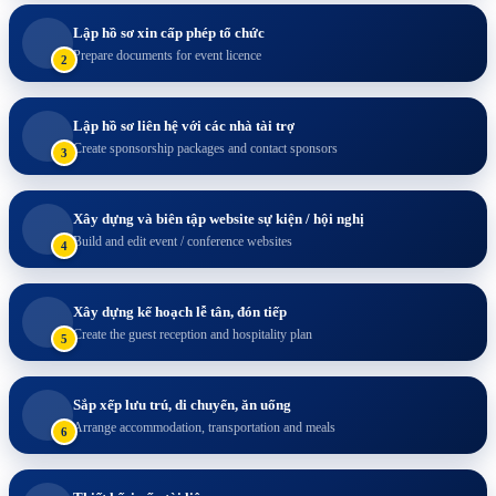
Lập hồ sơ xin cấp phép tổ chức
Prepare documents for event licence
2
Lập hồ sơ liên hệ với các nhà tài trợ
Create sponsorship packages and contact sponsors
3
Xây dựng và biên tập website sự kiện / hội nghị
Build and edit event / conference websites
4
Xây dựng kế hoạch lễ tân, đón tiếp
Create the guest reception and hospitality plan
5
Sắp xếp lưu trú, di chuyển, ăn uống
Arrange accommodation, transportation and meals
6