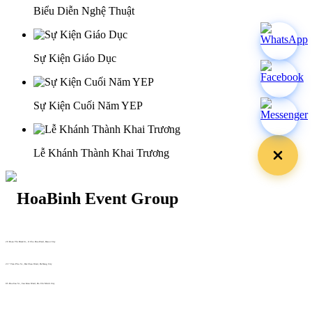
Biểu Diễn Nghệ Thuật
Sự Kiện Giáo Dục
Sự Kiện Cuối Năm YEP
Lễ Khánh Thành Khai Trương
29 Doan Thi Diem St., O Cho Dua Ward, Hanoi City
(+84) 913 311 911 -
(+84) 939 311 911
217 Tran Phu St., Hai Chau Ward, Da Nang City
info@hoabinh-group.com
05 Hoa Cau St., Cau Kieu Ward, Ho Chi Minh City
www.hoabinh-group.com