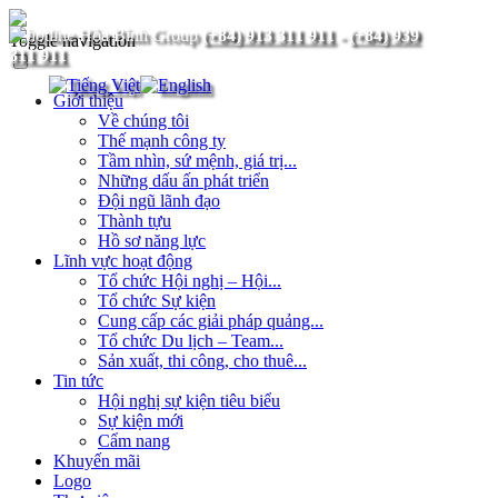
(+84) 913 311 911
-
(+84) 939
Toggle navigation
311 911
Giới thiệu
Về chúng tôi
Thế mạnh công ty
Tầm nhìn, sứ mệnh, giá trị...
Những dấu ấn phát triển
Đội ngũ lãnh đạo
Thành tựu
Hồ sơ năng lực
Lĩnh vực hoạt động
Tổ chức Hội nghị – Hội...
Tổ chức Sự kiện
Cung cấp các giải pháp quảng...
Tổ chức Du lịch – Team...
Sản xuất, thi công, cho thuê...
Tin tức
Hội nghị sự kiện tiêu biểu
Sự kiện mới
Cẩm nang
Khuyến mãi
Logo