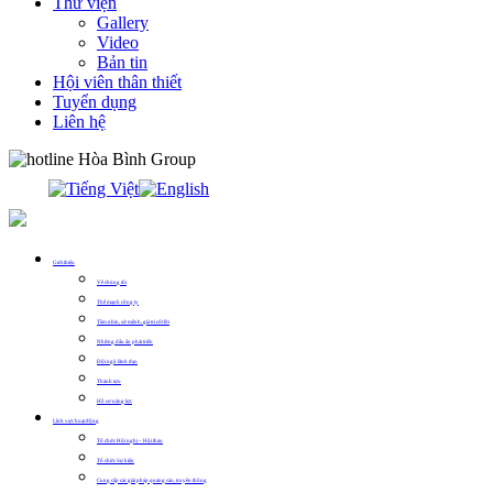
Thư viện
Gallery
Video
Bản tin
Hội viên thân thiết
Tuyển dụng
Liên hệ
0913.311.911
Giới thiệu
Về chúng tôi
Thế mạnh công ty
Tầm nhìn, sứ mệnh, giá trị cốt lõi
Những dấu ấn phát triển
Đội ngũ lãnh đạo
Thành tựu
Hồ sơ năng lực
Lĩnh vực hoạt động
Tổ chức Hội nghị – Hội thảo
Tổ chức Sự kiện
Cung cấp các giải pháp quảng cáo, truyền thông