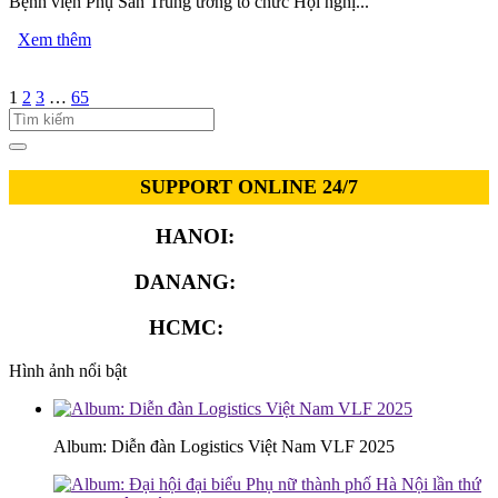
Bệnh viện Phụ Sản Trung ương tổ chức Hội nghị...
Xem thêm
1
2
3
…
65
SUPPORT ONLINE 24/7
HANOI:
0913.311.911
DANANG:
0913.929.182
HCMC:
0913.341.911
Hình ảnh nổi bật
Album: Diễn đàn Logistics Việt Nam VLF 2025