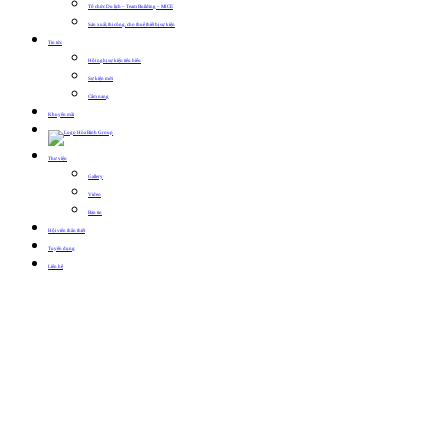
Tổ chức Du lịch – Team Building – MICE
Sản xuất, thi công, cho thuê thiết bị sự kiện
Tin tức
Hội nghị sự kiện tiêu biểu
Sự kiện mới
Cẩm nang
Khuyến mãi
Thư viện
Gallery
Video
Bản tin
Hội viên thân thiết
Tuyển dụng
Liên hệ