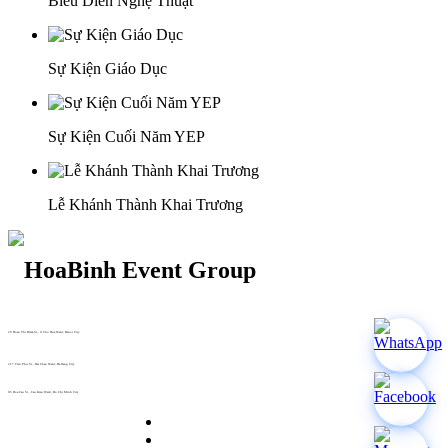
Biểu Diễn Nghệ Thuật
Sự Kiện Giáo Dục
Sự Kiện Cuối Năm YEP
Lễ Khánh Thành Khai Trương
29 Doan Thi Diem St., O Cho Dua Ward, Hanoi City
(+84) 913 311 911 -
(+84) 939 311 911
217 Tran Phu St., Hai Chau Ward, Da Nang City
info@hoabinh-group.com
05 Hoa Cau St., Cau Kieu Ward, Ho Chi Minh City
www.hoabinh-group.com