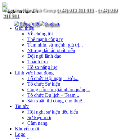
(+84) 913 311 911
-
(+84) 939
Toggle navigation
311 911
Giới thiệu
Về chúng tôi
Thế mạnh công ty
Tầm nhìn, sứ mệnh, giá trị...
Những dấu ấn phát triển
Đội ngũ lãnh đạo
Thành tựu
Hồ sơ năng lực
Lĩnh vực hoạt động
Tổ chức Hội nghị – Hội...
Tổ chức Sự kiện
Cung cấp các giải pháp quảng...
Tổ chức Du lịch – Team...
Sản xuất, thi công, cho thuê...
Tin tức
Hội nghị sự kiện tiêu biểu
Sự kiện mới
Cẩm nang
Khuyến mãi
Logo