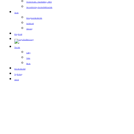
Tổ chức Du lịch – Team Building – MICE
Sản xuất, thi công, cho thuê thiết bị sự kiện
Tin tức
Hội nghị sự kiện tiêu biểu
Sự kiện mới
Cẩm nang
Khuyến mãi
Thư viện
Gallery
Video
Bản tin
Hội viên thân thiết
Tuyển dụng
Liên hệ