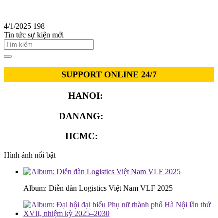
4/1/2025
198
Tin tức sự kiện mới
SUPPORT ONLINE 24/7
HANOI:
0913.311.911
DANANG:
0913.929.182
HCMC:
0913.341.911
Hình ảnh nổi bật
Album: Diễn đàn Logistics Việt Nam VLF 2025