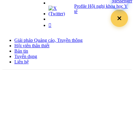
Profile Hội nghị khoa học Y
tế
Giải pháp Quảng cáo, Truyền thông
Hội viên thân thiết
Bản tin
Tuyển dụng
Liên hệ
Giấy phép Lữ hành Quốc tế
Số: 01-512/2017/CDLQGVN-GP LHQT
Giấy phép Kinh doanh Vận tải
Số: 364/GPXDVT