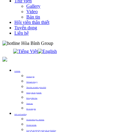
Thư viện
Gallery
Video
Bản tin
Hội viên thân thiết
Tuyển dụng
Liên hệ
0913.311.911
Giới thiệu
Về chúng tôi
Thế mạnh công ty
Tầm nhìn, sứ mệnh, giá trị cốt lõi
Những dấu ấn phát triển
Đội ngũ lãnh đạo
Thành tựu
Hồ sơ năng lực
Lĩnh vực hoạt động
Tổ chức Hội nghị – Hội thảo
Tổ chức Sự kiện
Cung cấp các giải pháp quảng cáo, truyền thông