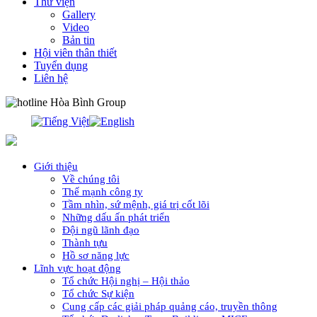
Thư viện
Gallery
Video
Bản tin
Hội viên thân thiết
Tuyển dụng
Liên hệ
0913.311.911
Giới thiệu
Về chúng tôi
Thế mạnh công ty
Tầm nhìn, sứ mệnh, giá trị cốt lõi
Những dấu ấn phát triển
Đội ngũ lãnh đạo
Thành tựu
Hồ sơ năng lực
Lĩnh vực hoạt động
Tổ chức Hội nghị – Hội thảo
Tổ chức Sự kiện
Cung cấp các giải pháp quảng cáo, truyền thông