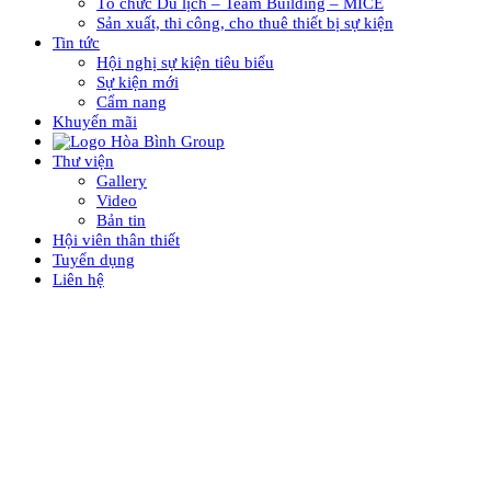
Tổ chức Du lịch – Team Building – MICE
Sản xuất, thi công, cho thuê thiết bị sự kiện
Tin tức
Hội nghị sự kiện tiêu biểu
Sự kiện mới
Cẩm nang
Khuyến mãi
Thư viện
Gallery
Video
Bản tin
Hội viên thân thiết
Tuyển dụng
Liên hệ