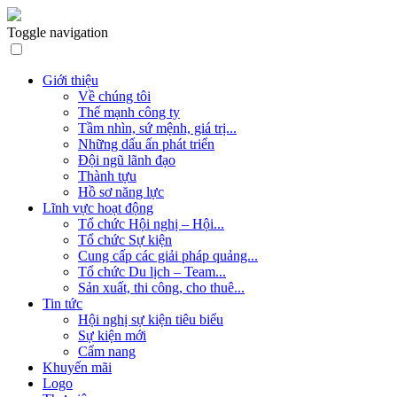
Toggle navigation
Giới thiệu
Về chúng tôi
Thế mạnh công ty
Tầm nhìn, sứ mệnh, giá trị...
Những dấu ấn phát triển
Đội ngũ lãnh đạo
Thành tựu
Hồ sơ năng lực
Lĩnh vực hoạt động
Tổ chức Hội nghị – Hội...
Tổ chức Sự kiện
Cung cấp các giải pháp quảng...
Tổ chức Du lịch – Team...
Sản xuất, thi công, cho thuê...
Tin tức
Hội nghị sự kiện tiêu biểu
Sự kiện mới
Cẩm nang
Khuyến mãi
Logo