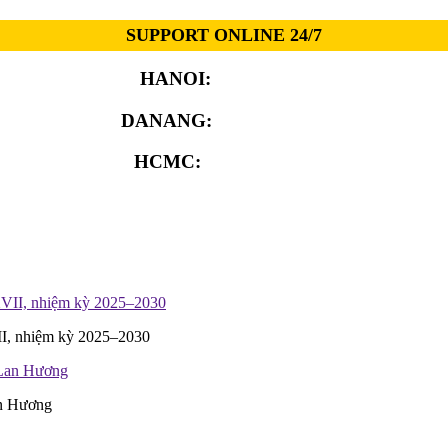
SUPPORT ONLINE 24/7
HANOI:
0913.311.911
DANANG:
0913.929.182
HCMC:
0913.341.911
II, nhiệm kỳ 2025–2030
an Hương