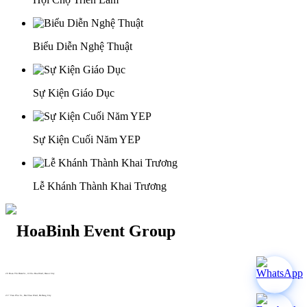
Biểu Diễn Nghệ Thuật
Sự Kiện Giáo Dục
Sự Kiện Cuối Năm YEP
Lễ Khánh Thành Khai Trương
29 Doan Thi Diem St., O Cho Dua Ward, Hanoi City
(+84) 913 311 911 -
(+84) 939 311 911
217 Tran Phu St., Hai Chau Ward, Da Nang City
info@hoabinh-group.com