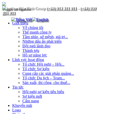
(+84) 913 311 911
-
(+84) 939
Toggle navigation
311 911
Giới thiệu
Về chúng tôi
Thế mạnh công ty
Tầm nhìn, sứ mệnh, giá trị...
Những dấu ấn phát triển
Đội ngũ lãnh đạo
Thành tựu
Hồ sơ năng lực
Lĩnh vực hoạt động
Tổ chức Hội nghị – Hội...
Tổ chức Sự kiện
Cung cấp các giải pháp quảng...
Tổ chức Du lịch – Team...
Sản xuất, thi công, cho thuê...
Tin tức
Hội nghị sự kiện tiêu biểu
Sự kiện mới
Cẩm nang
Khuyến mãi
Logo