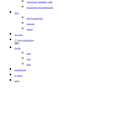
Tổ chức Du lịch – Team Building – MICE
Sản xuất, thi công, cho thuê thiết bị sự kiện
Tin tức
Hội nghị sự kiện tiêu biểu
Sự kiện mới
Cẩm nang
Khuyến mãi
Thư viện
Gallery
Video
Bản tin
Hội viên thân thiết
Tuyển dụng
Liên hệ