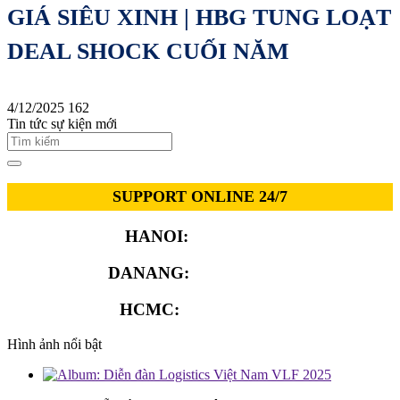
GIÁ SIÊU XINH | HBG TUNG LOẠT
DEAL SHOCK CUỐI NĂM
4/12/2025
162
Tin tức sự kiện mới
SUPPORT ONLINE 24/7
HANOI:
0913.311.911
DANANG:
0913.929.182
HCMC:
0913.341.911
Hình ảnh nổi bật