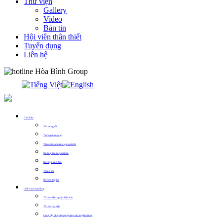
Thư viện
Gallery
Video
Bản tin
Hội viên thân thiết
Tuyển dụng
Liên hệ
0913.311.911
Giới thiệu
Về chúng tôi
Thế mạnh công ty
Tầm nhìn, sứ mệnh, giá trị cốt lõi
Những dấu ấn phát triển
Đội ngũ lãnh đạo
Thành tựu
Hồ sơ năng lực
Lĩnh vực hoạt động
Tổ chức Hội nghị – Hội thảo
Tổ chức Sự kiện
Cung cấp các giải pháp quảng cáo, truyền thông