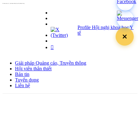
05 Hoa Cau St., Cau Kieu Ward, Ho Chi Minh City
www.hoabinh-group.com
Profile Hội nghị khoa học Y
tế
Giải pháp Quảng cáo, Truyền thông
Hội viên thân thiết
Bản tin
Tuyển dụng
Liên hệ
Giấy phép Lữ hành Quốc tế
Số: 01-512/2017/CDLQGVN-GP LHQT