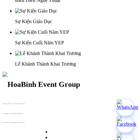
Biểu Diễn Nghệ Thuật
Sự Kiện Giáo Dục
Sự Kiện Cuối Năm YEP
Lễ Khánh Thành Khai Trương
29 Doan Thi Diem St., O Cho Dua Ward, Hanoi City
(+84) 913 311 911 -
(+84) 939 311 911
217 Tran Phu St., Hai Chau Ward, Da Nang City
info@hoabinh-group.com
05 Hoa Cau St., Cau Kieu Ward, Ho Chi Minh City
www.hoabinh-group.com