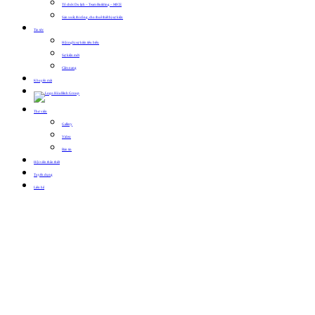
Tổ chức Du lịch – Team Building – MICE
Sản xuất, thi công, cho thuê thiết bị sự kiện
Tin tức
Hội nghị sự kiện tiêu biểu
Sự kiện mới
Cẩm nang
Khuyến mãi
Thư viện
Gallery
Video
Bản tin
Hội viên thân thiết
Tuyển dụng
Liên hệ