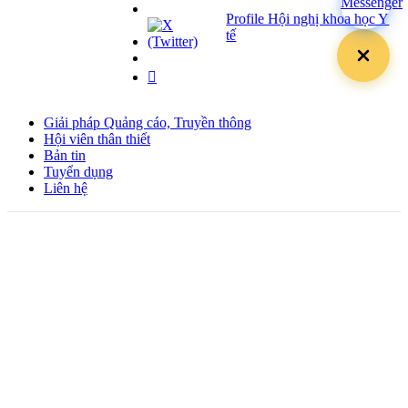
Profile Hội nghị khoa học Y
tế
Giải pháp Quảng cáo, Truyền thông
Hội viên thân thiết
Bản tin
Tuyển dụng
Liên hệ
Giấy phép Lữ hành Quốc tế
Số: 01-512/2017/CDLQGVN-GP LHQT
Giấy phép Kinh doanh Vận tải
Số: 364/GPXDVT