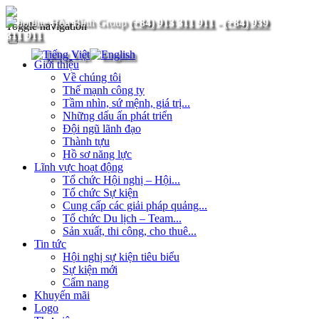
(+84) 913 311 911
-
(+84) 939
Toggle navigation
311 911
Giới thiệu
Về chúng tôi
Thế mạnh công ty
Tầm nhìn, sứ mệnh, giá trị...
Những dấu ấn phát triển
Đội ngũ lãnh đạo
Thành tựu
Hồ sơ năng lực
Lĩnh vực hoạt động
Tổ chức Hội nghị – Hội...
Tổ chức Sự kiện
Cung cấp các giải pháp quảng...
Tổ chức Du lịch – Team...
Sản xuất, thi công, cho thuê...
Tin tức
Hội nghị sự kiện tiêu biểu
Sự kiện mới
Cẩm nang
Khuyến mãi
Logo