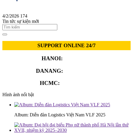
4/2/2026
174
Tin tức sự kiện mới
SUPPORT ONLINE 24/7
HANOI:
0913.311.911
DANANG:
0913.929.182
HCMC:
0913.341.911
Hình ảnh nổi bật
Album: Diễn đàn Logistics Việt Nam VLF 2025