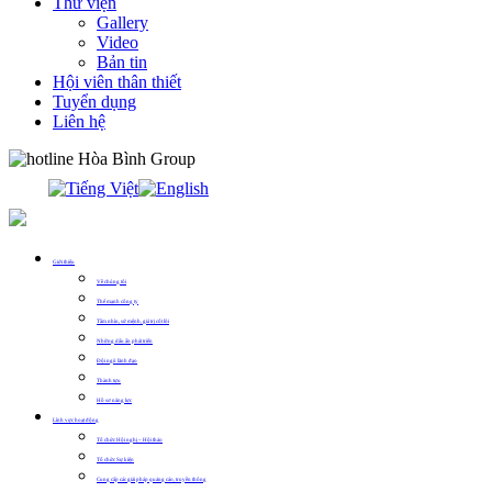
Thư viện
Gallery
Video
Bản tin
Hội viên thân thiết
Tuyển dụng
Liên hệ
0913.311.911
Giới thiệu
Về chúng tôi
Thế mạnh công ty
Tầm nhìn, sứ mệnh, giá trị cốt lõi
Những dấu ấn phát triển
Đội ngũ lãnh đạo
Thành tựu
Hồ sơ năng lực
Lĩnh vực hoạt động
Tổ chức Hội nghị – Hội thảo
Tổ chức Sự kiện
Cung cấp các giải pháp quảng cáo, truyền thông