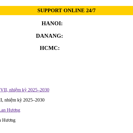
SUPPORT ONLINE 24/7
HANOI:
0913.311.911
DANANG:
0913.929.182
HCMC:
0913.341.911
II, nhiệm kỳ 2025–2030
an Hương