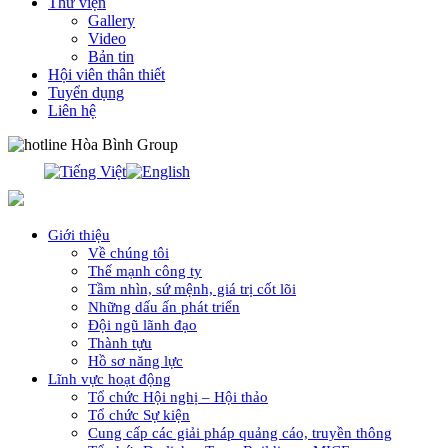
Thư viện
Gallery
Video
Bản tin
Hội viên thân thiết
Tuyển dụng
Liên hệ
0913.311.911
Giới thiệu
Về chúng tôi
Thế mạnh công ty
Tầm nhìn, sứ mệnh, giá trị cốt lõi
Những dấu ấn phát triển
Đội ngũ lãnh đạo
Thành tựu
Hồ sơ năng lực
Lĩnh vực hoạt động
Tổ chức Hội nghị – Hội thảo
Tổ chức Sự kiện
Cung cấp các giải pháp quảng cáo, truyền thông