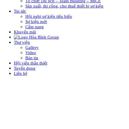
Tổ chức Du lịch – Team Building – MICE
Sản xuất, thi công, cho thuê thiết bị sự kiện
Tin tức
Hội nghị sự kiện tiêu biểu
Sự kiện mới
Cẩm nang
Khuyến mãi
Thư viện
Gallery
Video
Bản tin
Hội viên thân thiết
Tuyển dụng
Liên hệ