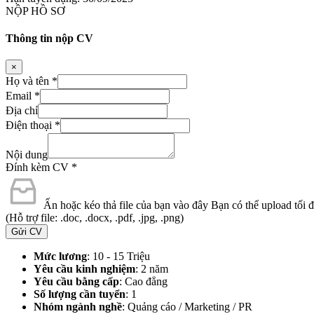
NỘP HỒ SƠ
Thông tin nộp CV
×
Họ và tên
*
Email
*
Địa chỉ
Điện thoại
*
Nội dung
Đính kèm CV
*
Ấn hoặc kéo thả file của bạn vào đây
Bạn có thể upload tối đa
(Hỗ trợ file: .doc, .docx, .pdf, .jpg, .png)
Gửi CV
Mức lương
: 10 - 15 Triệu
Yêu cầu kinh nghiệm
: 2 năm
Yêu cầu bằng cấp
: Cao đẳng
Số lượng cần tuyển
: 1
Nhóm ngành nghề
: Quảng cáo / Marketing / PR