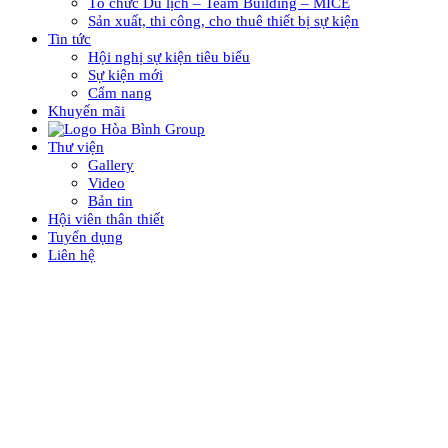
Tổ chức Du lịch – Team Building – MICE
Sản xuất, thi công, cho thuê thiết bị sự kiện
Tin tức
Hội nghị sự kiện tiêu biểu
Sự kiện mới
Cẩm nang
Khuyến mãi
Thư viện
Gallery
Video
Bản tin
Hội viên thân thiết
Tuyển dụng
Liên hệ