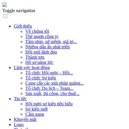
Toggle navigation
Giới thiệu
Về chúng tôi
Thế mạnh công ty
Tầm nhìn, sứ mệnh, giá trị...
Những dấu ấn phát triển
Đội ngũ lãnh đạo
Thành tựu
Hồ sơ năng lực
Lĩnh vực hoạt động
Tổ chức Hội nghị – Hội...
Tổ chức Sự kiện
Cung cấp các giải pháp quảng...
Tổ chức Du lịch – Team...
Sản xuất, thi công, cho thuê...
Tin tức
Hội nghị sự kiện tiêu biểu
Sự kiện mới
Cẩm nang
Khuyến mãi
Logo