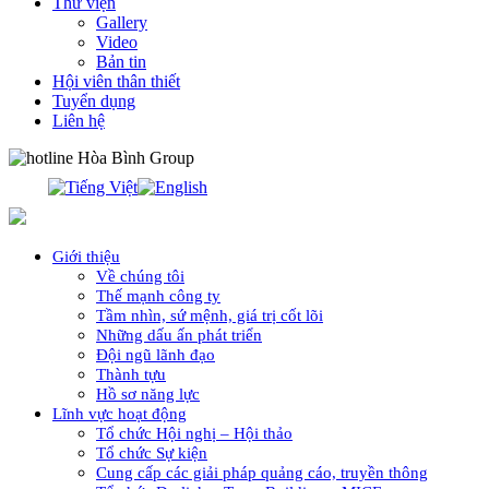
Thư viện
Gallery
Video
Bản tin
Hội viên thân thiết
Tuyển dụng
Liên hệ
0913.311.911
Giới thiệu
Về chúng tôi
Thế mạnh công ty
Tầm nhìn, sứ mệnh, giá trị cốt lõi
Những dấu ấn phát triển
Đội ngũ lãnh đạo
Thành tựu
Hồ sơ năng lực
Lĩnh vực hoạt động
Tổ chức Hội nghị – Hội thảo
Tổ chức Sự kiện
Cung cấp các giải pháp quảng cáo, truyền thông