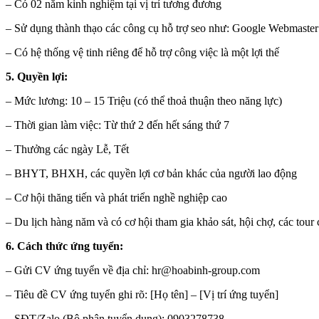
– Có 02 năm kinh nghiệm tại vị trí tương đương
– Sử dụng thành thạo các công cụ hỗ trợ seo như: Google Webmaster
– Có hệ thống vệ tinh riêng để hỗ trợ công việc là một lợi thế
5. Quyền lợi:
– Mức lương: 10 – 15 Triệu (có thể thoả thuận theo năng lực)
– Thời gian làm việc: Từ thứ 2 đến hết sáng thứ 7
– Thưởng các ngày Lễ, Tết
– BHYT, BHXH, các quyền lợi cơ bản khác của người lao động
– Cơ hội thăng tiến và phát triển nghề nghiệp cao
– Du lịch hàng năm và có cơ hội tham gia khảo sát, hội chợ, các tour 
6. Cách thức ứng tuyển:
– Gửi CV ứng tuyển về địa chỉ: hr@hoabinh-group.com
– Tiêu đề CV ứng tuyển ghi rõ: [Họ tên] – [Vị trí ứng tuyển]
– SĐT/Zalo (Bộ phận tuyển dụng): 0903278738