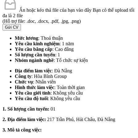
Ấn hoặc kéo thả file của bạn vào đây
Bạn có thể upload tối
đa là 2 file
(Hỗ trợ file: .doc, .docx, .pdf, .jpg, .png)
Gửi CV
Mức lương
: Thoả thuận
Yêu cầu kinh nghiệm
: 1 năm
Yêu cầu bằng cấp
: Cao đẳng
Số lượng cần tuyển
: 1
Nhóm ngành nghề
: Tổ chức sự kiện
Địa điểm làm việc
:
Đà Nẵng
Công ty
: Hòa Bình Group
Chức vụ
: Nhân viên
Hình thức làm việc
: Toàn thời gian
Yêu cầu giới tính
: Không yêu cầu
Yêu cầu độ tuổi
: Không yêu cầu
1. Số lượng cần tuyển:
01
2. Địa điểm làm việc:
217 Trần Phú, Hải Châu, Đà Nẵng
3. Mô tả công việc: