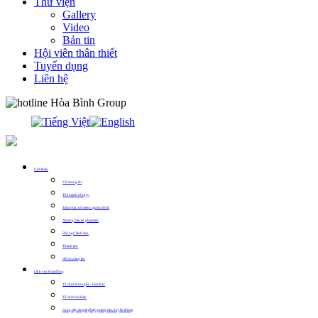
Thư viện
Gallery
Video
Bản tin
Hội viên thân thiết
Tuyển dụng
Liên hệ
0913.311.911
Giới thiệu
Về chúng tôi
Thế mạnh công ty
Tầm nhìn, sứ mệnh, giá trị cốt lõi
Những dấu ấn phát triển
Đội ngũ lãnh đạo
Thành tựu
Hồ sơ năng lực
Lĩnh vực hoạt động
Tổ chức Hội nghị – Hội thảo
Tổ chức Sự kiện
Cung cấp các giải pháp quảng cáo, truyền thông