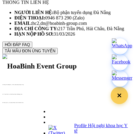
THÔNG TIN LIÊN HỆ
NGƯỜI LIÊN HỆ:
Bộ phận tuyển dụng Đà Nẵng
ĐIỆN THOẠI:
0946 873 290 (Zalo)
EMAIL:
hc2.dn@hoabinh-group.com
ĐỊA CHỈ CÔNG TY:
217 Trần Phú, Hải Châu, Đà Nẵng
HẠN NỘP HỒ SƠ:
31/03/2026
29 Doan Thi Diem St., O Cho Dua Ward, Hanoi City
(+84) 913 311 911 -
(+84) 939 311 911
217 Tran Phu St., Hai Chau Ward, Da Nang City
info@hoabinh-group.com
05 Hoa Cau St., Cau Kieu Ward, Ho Chi Minh City
www.hoabinh-group.com
Profile Hội nghị khoa học Y
tế