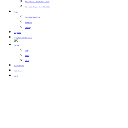
Tổ chức Du lịch – Team Building – MICE
Sản xuất, thi công, cho thuê thiết bị sự kiện
Tin tức
Hội nghị sự kiện tiêu biểu
Sự kiện mới
Cẩm nang
Khuyến mãi
Thư viện
Gallery
Video
Bản tin
Hội viên thân thiết
Tuyển dụng
Liên hệ