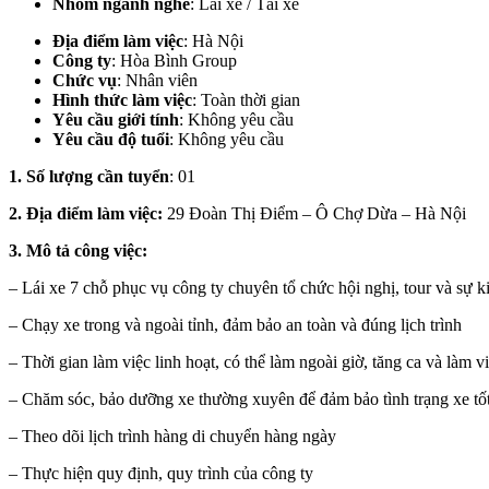
Nhóm ngành nghề
: Lái xe / Tài xế
Địa điểm làm việc
:
Hà Nội
Công ty
: Hòa Bình Group
Chức vụ
: Nhân viên
Hình thức làm việc
: Toàn thời gian
Yêu cầu giới tính
: Không yêu cầu
Yêu cầu độ tuổi
: Không yêu cầu
1. Số lượng cần tuyển
: 01
2. Địa điểm làm việc:
29 Đoàn Thị Điểm – Ô Chợ Dừa – Hà Nội
3. Mô tả công việc:
– Lái xe 7 chỗ phục vụ công ty chuyên tổ chức hội nghị, tour và sự k
– Chạy xe trong và ngoài tỉnh, đảm bảo an toàn và đúng lịch trình
– Thời gian làm việc linh hoạt, có thể làm ngoài giờ, tăng ca và làm v
– Chăm sóc, bảo dưỡng xe thường xuyên để đảm bảo tình trạng xe tốt
– Theo dõi lịch trình hàng di chuyển hàng ngày
– Thực hiện quy định, quy trình của công ty