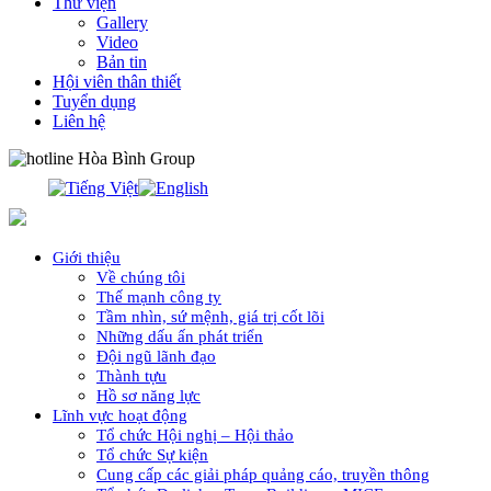
Thư viện
Gallery
Video
Bản tin
Hội viên thân thiết
Tuyển dụng
Liên hệ
0913.311.911
Giới thiệu
Về chúng tôi
Thế mạnh công ty
Tầm nhìn, sứ mệnh, giá trị cốt lõi
Những dấu ấn phát triển
Đội ngũ lãnh đạo
Thành tựu
Hồ sơ năng lực
Lĩnh vực hoạt động
Tổ chức Hội nghị – Hội thảo
Tổ chức Sự kiện
Cung cấp các giải pháp quảng cáo, truyền thông