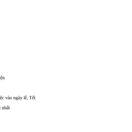
iện
iệc vào ngày lễ, Tết
 nhất