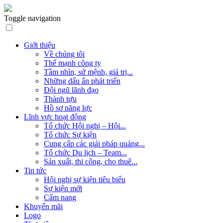
Toggle navigation
Giới thiệu
Về chúng tôi
Thế mạnh công ty
Tầm nhìn, sứ mệnh, giá trị...
Những dấu ấn phát triển
Đội ngũ lãnh đạo
Thành tựu
Hồ sơ năng lực
Lĩnh vực hoạt động
Tổ chức Hội nghị – Hội...
Tổ chức Sự kiện
Cung cấp các giải pháp quảng...
Tổ chức Du lịch – Team...
Sản xuất, thi công, cho thuê...
Tin tức
Hội nghị sự kiện tiêu biểu
Sự kiện mới
Cẩm nang
Khuyến mãi
Logo