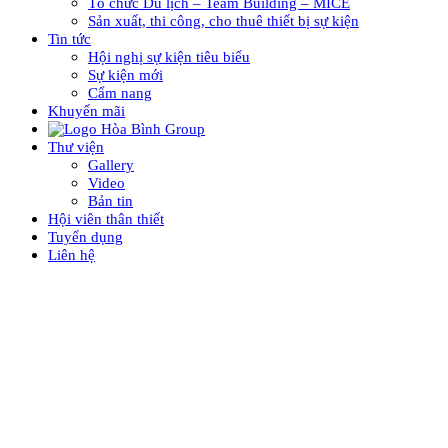
Tổ chức Du lịch – Team Building – MICE
Sản xuất, thi công, cho thuê thiết bị sự kiện
Tin tức
Hội nghị sự kiện tiêu biểu
Sự kiện mới
Cẩm nang
Khuyến mãi
Thư viện
Gallery
Video
Bản tin
Hội viên thân thiết
Tuyển dụng
Liên hệ