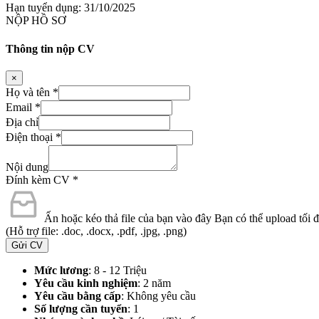
Hạn tuyển dụng: 31/10/2025
NỘP HỒ SƠ
Thông tin nộp CV
×
Họ và tên
*
Email
*
Địa chỉ
Điện thoại
*
Nội dung
Đính kèm CV
*
Ấn hoặc kéo thả file của bạn vào đây
Bạn có thể upload tối đa
(Hỗ trợ file: .doc, .docx, .pdf, .jpg, .png)
Gửi CV
Mức lương
: 8 - 12 Triệu
Yêu cầu kinh nghiệm
: 2 năm
Yêu cầu bằng cấp
: Không yêu cầu
Số lượng cần tuyển
: 1