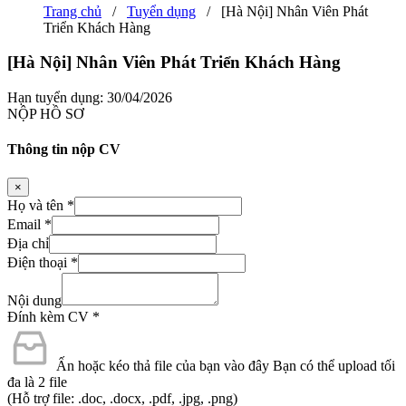
Trang chủ
/
Tuyển dụng
/
[Hà Nội] Nhân Viên Phát
Triển Khách Hàng
[Hà Nội] Nhân Viên Phát Triển Khách Hàng
Hạn tuyển dụng: 30/04/2026
NỘP HỒ SƠ
Thông tin nộp CV
×
Họ và tên
*
Email
*
Địa chỉ
Điện thoại
*
Nội dung
Đính kèm CV
*
Ấn hoặc kéo thả file của bạn vào đây
Bạn có thể upload tối
đa là 2 file
(Hỗ trợ file: .doc, .docx, .pdf, .jpg, .png)