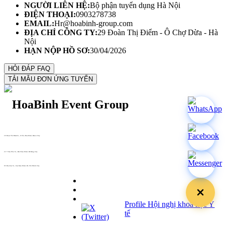
NGƯỜI LIÊN HỆ:
Bộ phận tuyển dụng Hà Nội
ĐIỆN THOẠI:
0903278738
EMAIL:
Hr@hoabinh-group.com
ĐỊA CHỈ CÔNG TY:
29 Đoàn Thị Điểm - Ô Chợ Dừa - Hà
Nội
HẠN NỘP HỒ SƠ:
30/04/2026
29 Doan Thi Diem St., O Cho Dua Ward, Hanoi City
(+84) 913 311 911 -
(+84) 939 311 911
217 Tran Phu St., Hai Chau Ward, Da Nang City
info@hoabinh-group.com
05 Hoa Cau St., Cau Kieu Ward, Ho Chi Minh City
www.hoabinh-group.com
Profile Hội nghị khoa học Y
tế