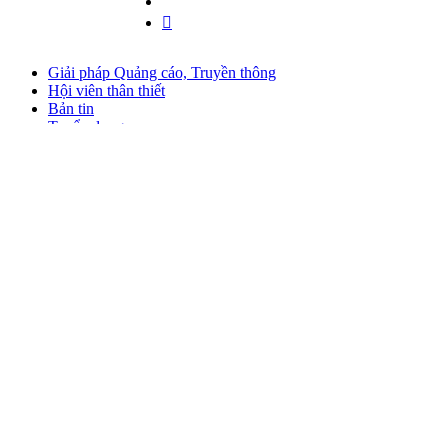
Giải pháp Quảng cáo, Truyền thông
Hội viên thân thiết
Bản tin
Tuyển dụng
Liên hệ
Giấy phép Lữ hành Quốc tế
Số: 01-512/2017/CDLQGVN-GP LHQT
Giấy phép Kinh doanh Vận tải
Số: 364/GPXDVT
Giấy chứng nhận ISO
TCVN ISO 9001:2015 - ISO 14001:2015