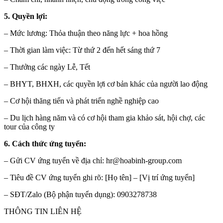
5. Quyền lợi:
– Mức lương: Thỏa thuận theo năng lực + hoa hồng
– Thời gian làm việc: Từ thứ 2 đến hết sáng thứ 7
– Thưởng các ngày Lễ, Tết
– BHYT, BHXH, các quyền lợi cơ bản khác của người lao động
– Cơ hội thăng tiến và phát triển nghề nghiệp cao
– Du lịch hàng năm và có cơ hội tham gia khảo sát, hội chợ, các
tour của công ty
6. Cách thức ứng tuyển:
– Gửi CV ứng tuyển về địa chỉ: hr@hoabinh-group.com
– Tiêu đề CV ứng tuyển ghi rõ: [Họ tên] – [Vị trí ứng tuyển]
– SĐT/Zalo (Bộ phận tuyển dụng): 0903278738
THÔNG TIN LIÊN HỆ