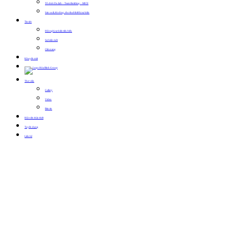
Tổ chức Du lịch – Team Building – MICE
Sản xuất, thi công, cho thuê thiết bị sự kiện
Tin tức
Hội nghị sự kiện tiêu biểu
Sự kiện mới
Cẩm nang
Khuyến mãi
Thư viện
Gallery
Video
Bản tin
Hội viên thân thiết
Tuyển dụng
Liên hệ