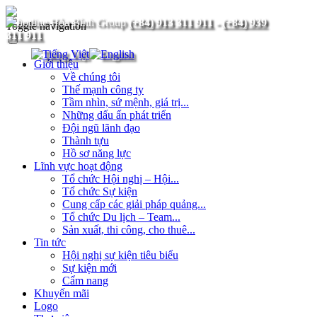
(+84) 913 311 911
-
(+84) 939
Toggle navigation
311 911
Giới thiệu
Về chúng tôi
Thế mạnh công ty
Tầm nhìn, sứ mệnh, giá trị...
Những dấu ấn phát triển
Đội ngũ lãnh đạo
Thành tựu
Hồ sơ năng lực
Lĩnh vực hoạt động
Tổ chức Hội nghị – Hội...
Tổ chức Sự kiện
Cung cấp các giải pháp quảng...
Tổ chức Du lịch – Team...
Sản xuất, thi công, cho thuê...
Tin tức
Hội nghị sự kiện tiêu biểu
Sự kiện mới
Cẩm nang
Khuyến mãi
Logo