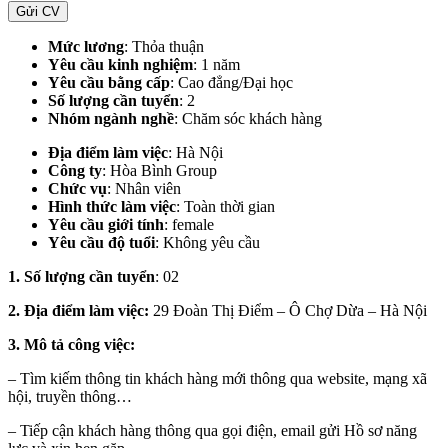
Gửi CV
Mức lương
: Thỏa thuận
Yêu cầu kinh nghiệm
: 1 năm
Yêu cầu bằng cấp
: Cao đẳng/Đại học
Số lượng cần tuyển
: 2
Nhóm ngành nghề
: Chăm sóc khách hàng
Địa điểm làm việc
:
Hà Nội
Công ty
: Hòa Bình Group
Chức vụ
: Nhân viên
Hình thức làm việc
: Toàn thời gian
Yêu cầu giới tính
: female
Yêu cầu độ tuổi
: Không yêu cầu
1. Số lượng cần tuyển
: 02
2. Địa điểm làm việc:
29 Đoàn Thị Điểm – Ô Chợ Dừa – Hà Nội
3. Mô tả công việc:
– Tìm kiếm thông tin khách hàng mới thông qua website, mạng xã
hội, truyền thông…
– Tiếp cận khách hàng thông qua gọi điện, email gửi Hồ sơ năng