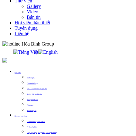
Thư viện
Gallery
Video
Bản tin
Hội viên thân thiết
Tuyển dụng
Liên hệ
0913.311.911
Giới thiệu
Về chúng tôi
Thế mạnh công ty
Tầm nhìn, sứ mệnh, giá trị cốt lõi
Những dấu ấn phát triển
Đội ngũ lãnh đạo
Thành tựu
Hồ sơ năng lực
Lĩnh vực hoạt động
Tổ chức Hội nghị – Hội thảo
Tổ chức Sự kiện
Cung cấp các giải pháp quảng cáo, truyền thông