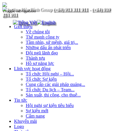
(+84) 913 311 911
-
(+84) 939
Toggle navigation
311 911
Giới thiệu
Về chúng tôi
Thế mạnh công ty
Tầm nhìn, sứ mệnh, giá trị...
Những dấu ấn phát triển
Đội ngũ lãnh đạo
Thành tựu
Hồ sơ năng lực
Lĩnh vực hoạt động
Tổ chức Hội nghị – Hội...
Tổ chức Sự kiện
Cung cấp các giải pháp quảng...
Tổ chức Du lịch – Team...
Sản xuất, thi công, cho thuê...
Tin tức
Hội nghị sự kiện tiêu biểu
Sự kiện mới
Cẩm nang
Khuyến mãi
Logo