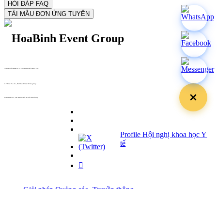
29 Doan Thi Diem St., O Cho Dua Ward, Hanoi City
(+84) 913 311 911 -
(+84) 939 311 911
217 Tran Phu St., Hai Chau Ward, Da Nang City
info@hoabinh-group.com
05 Hoa Cau St., Cau Kieu Ward, Ho Chi Minh City
www.hoabinh-group.com
Profile Hội nghị khoa học Y
tế
Giải pháp Quảng cáo, Truyền thông
Hội viên thân thiết
Bản tin
Tuyển dụng