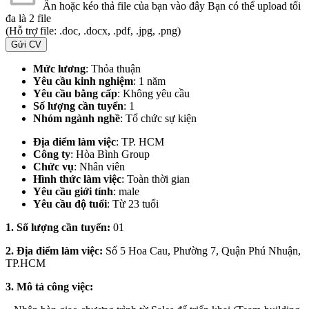
Ấn hoặc kéo thả file của bạn vào đây
Bạn có thể upload tối
đa là 2 file
(Hỗ trợ file: .doc, .docx, .pdf, .jpg, .png)
Gửi CV
Mức lương
: Thỏa thuận
Yêu cầu kinh nghiệm
: 1 năm
Yêu cầu bằng cấp
: Không yêu cầu
Số lượng cần tuyển
: 1
Nhóm ngành nghề
: Tổ chức sự kiện
Địa điểm làm việc
:
TP. HCM
Công ty
: Hòa Bình Group
Chức vụ
: Nhân viên
Hình thức làm việc
: Toàn thời gian
Yêu cầu giới tính
: male
Yêu cầu độ tuổi
: Từ 23 tuổi
1. Số lượng cần tuyển:
01
2. Địa điểm làm việc:
Số 5 Hoa Cau, Phường 7, Quận Phú Nhuận,
TP.HCM
3. Mô tả công việc: