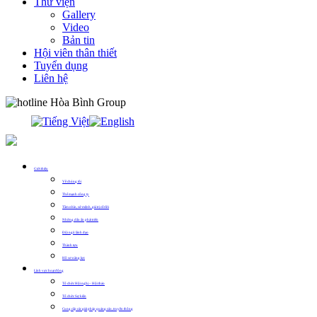
Thư viện
Gallery
Video
Bản tin
Hội viên thân thiết
Tuyển dụng
Liên hệ
0913.311.911
Giới thiệu
Về chúng tôi
Thế mạnh công ty
Tầm nhìn, sứ mệnh, giá trị cốt lõi
Những dấu ấn phát triển
Đội ngũ lãnh đạo
Thành tựu
Hồ sơ năng lực
Lĩnh vực hoạt động
Tổ chức Hội nghị – Hội thảo
Tổ chức Sự kiện
Cung cấp các giải pháp quảng cáo, truyền thông