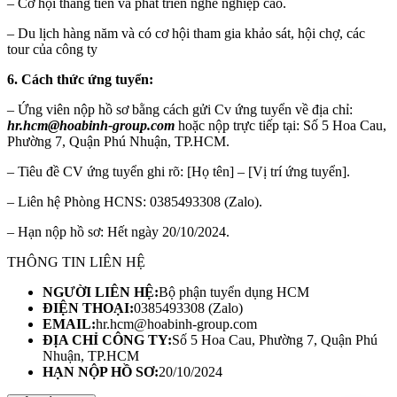
– Cơ hội thăng tiến và phát triển nghề nghiệp cao.
– Du lịch hàng năm và có cơ hội tham gia khảo sát, hội chợ, các
tour của công ty
6. Cách thức ứng tuyển:
– Ứng viên nộp hồ sơ bằng cách gửi Cv ứng tuyển về địa chỉ:
hr.hcm@hoabinh-group.com
hoặc nộp trực tiếp tại: Số 5 Hoa Cau,
Phường 7, Quận Phú Nhuận, TP.HCM.
– Tiêu đề CV ứng tuyển ghi rõ: [Họ tên] – [Vị trí ứng tuyển].
– Liên hệ Phòng HCNS: 0385493308 (Zalo).
– Hạn nộp hồ sơ: Hết ngày 20/10/2024.
THÔNG TIN LIÊN HỆ
NGƯỜI LIÊN HỆ:
Bộ phận tuyển dụng HCM
ĐIỆN THOẠI:
0385493308 (Zalo)
EMAIL:
hr.hcm@hoabinh-group.com
ĐỊA CHỈ CÔNG TY:
Số 5 Hoa Cau, Phường 7, Quận Phú
Nhuận, TP.HCM
HẠN NỘP HỒ SƠ:
20/10/2024