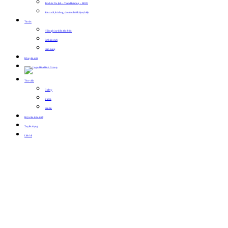
Tổ chức Du lịch – Team Building – MICE
Sản xuất, thi công, cho thuê thiết bị sự kiện
Tin tức
Hội nghị sự kiện tiêu biểu
Sự kiện mới
Cẩm nang
Khuyến mãi
Thư viện
Gallery
Video
Bản tin
Hội viên thân thiết
Tuyển dụng
Liên hệ