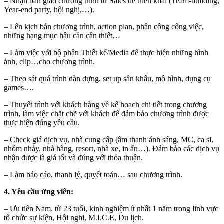
– Nhận bàn giao chương trình từ Sales để triển khai (Team-building,
Year-end party, hội nghị,…).
– Lên kịch bản chương trình, action plan, phân công công việc,
những hạng mục hậu cần cần thiết…
– Làm việc với bộ phận Thiết kế/Media để thực hiện những hình
ảnh, clip…cho chương trình.
– Theo sát quá trình dàn dựng, set up sân khấu, mô hình, dụng cụ
games….
– Thuyết trình với khách hàng về kế hoạch chi tiết trong chương
trình, làm việc chặt chẽ với khách để đảm bảo chương trình được
thực hiện đúng yêu cầu.
– Check giá dịch vụ, nhà cung cấp (âm thanh ánh sáng, MC, ca sĩ,
nhóm nhảy, nhà hàng, resort, nhà xe, in ấn…). Đảm bảo các dịch vụ
nhận được là giá tốt và đúng với thỏa thuận.
– Làm báo cáo, thanh lý, quyết toán… sau chương trình.
4. Yêu cầu ứng viên:
– Ưu tiên Nam, từ 23 tuổi, kinh nghiệm ít nhất 1 năm trong lĩnh vực
tổ chức sự kiện, Hội nghi, M.I.C.E, Du lịch.