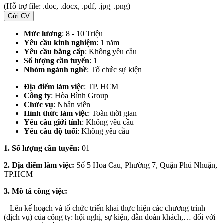
(Hỗ trợ file: .doc, .docx, .pdf, .jpg, .png)
Gửi CV
Mức lương
: 8 - 10 Triệu
Yêu cầu kinh nghiệm
: 1 năm
Yêu cầu bằng cấp
: Không yêu cầu
Số lượng cần tuyển
: 1
Nhóm ngành nghề
: Tổ chức sự kiện
Địa điểm làm việc
:
TP. HCM
Công ty
: Hòa Bình Group
Chức vụ
: Nhân viên
Hình thức làm việc
: Toàn thời gian
Yêu cầu giới tính
: Không yêu cầu
Yêu cầu độ tuổi
: Không yêu cầu
1. Số lượng cần tuyển:
01
2. Địa điểm làm việc:
Số 5 Hoa Cau, Phường 7, Quận Phú Nhuận,
TP.HCM
3. Mô tả công việc:
– Lên kế hoạch và tổ chức triển khai thực hiện các chương trình
(dịch vụ) của công ty: hội nghị, sự kiện, dẫn đoàn khách,… đối với