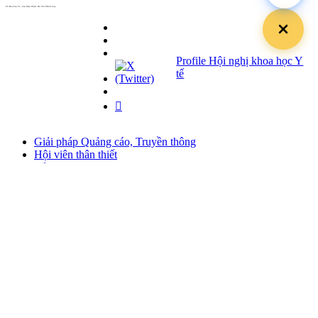
05 Hoa Cau St., Cau Kieu Ward, Ho Chi Minh City
www.hoabinh-group.com
Profile Hội nghị khoa học Y
tế
Giải pháp Quảng cáo, Truyền thông
Hội viên thân thiết
Bản tin
Tuyển dụng
Liên hệ
Giấy phép Lữ hành Quốc tế
Số: 01-512/2017/CDLQGVN-GP LHQT