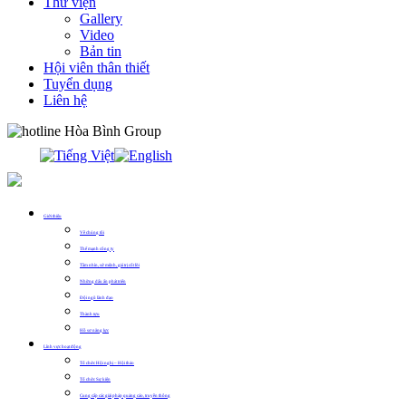
Thư viện
Gallery
Video
Bản tin
Hội viên thân thiết
Tuyển dụng
Liên hệ
0913.311.911
Giới thiệu
Về chúng tôi
Thế mạnh công ty
Tầm nhìn, sứ mệnh, giá trị cốt lõi
Những dấu ấn phát triển
Đội ngũ lãnh đạo
Thành tựu
Hồ sơ năng lực
Lĩnh vực hoạt động
Tổ chức Hội nghị – Hội thảo
Tổ chức Sự kiện
Cung cấp các giải pháp quảng cáo, truyền thông