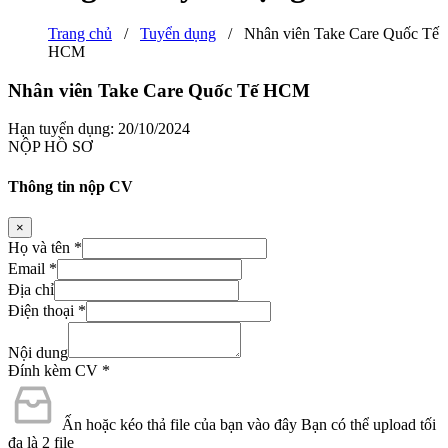
Trang chủ
/
Tuyển dụng
/
Nhân viên Take Care Quốc Tế
HCM
Nhân viên Take Care Quốc Tế HCM
Hạn tuyển dụng: 20/10/2024
NỘP HỒ SƠ
Thông tin nộp CV
×
Họ và tên
*
Email
*
Địa chỉ
Điện thoại
*
Nội dung
Đính kèm CV
*
Ấn hoặc kéo thả file của bạn vào đây
Bạn có thể upload tối
đa là 2 file