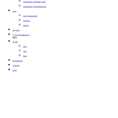
Tổ chức Du lịch – Team Building – MICE
Sản xuất, thi công, cho thuê thiết bị sự kiện
Tin tức
Hội nghị sự kiện tiêu biểu
Sự kiện mới
Cẩm nang
Khuyến mãi
Thư viện
Gallery
Video
Bản tin
Hội viên thân thiết
Tuyển dụng
Liên hệ