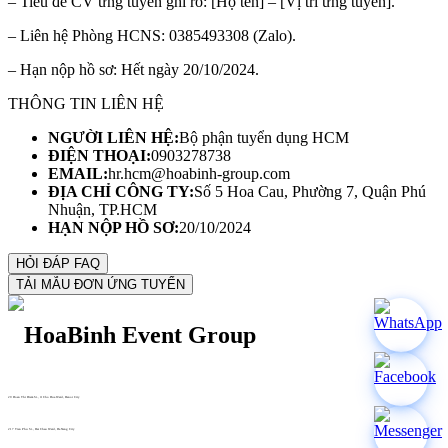
– Tiêu đề CV ứng tuyển ghi rõ: [Họ tên] – [Vị trí ứng tuyển].
– Liên hệ Phòng HCNS: 0385493308 (Zalo).
– Hạn nộp hồ sơ: Hết ngày 20/10/2024.
THÔNG TIN LIÊN HỆ
NGƯỜI LIÊN HỆ:
Bộ phận tuyển dụng HCM
ĐIỆN THOẠI:
0903278738
EMAIL:
hr.hcm@hoabinh-group.com
ĐỊA CHỈ CÔNG TY:
Số 5 Hoa Cau, Phường 7, Quận Phú
Nhuận, TP.HCM
HẠN NỘP HỒ SƠ:
20/10/2024
29 Doan Thi Diem St., O Cho Dua Ward, Hanoi City
(+84) 913 311 911 -
(+84) 939 311 911
217 Tran Phu St., Hai Chau Ward, Da Nang City
info@hoabinh-group.com