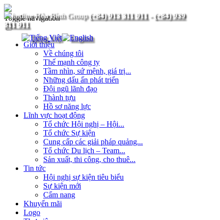
(+84) 913 311 911
-
(+84) 939
Toggle navigation
311 911
Giới thiệu
Về chúng tôi
Thế mạnh công ty
Tầm nhìn, sứ mệnh, giá trị...
Những dấu ấn phát triển
Đội ngũ lãnh đạo
Thành tựu
Hồ sơ năng lực
Lĩnh vực hoạt động
Tổ chức Hội nghị – Hội...
Tổ chức Sự kiện
Cung cấp các giải pháp quảng...
Tổ chức Du lịch – Team...
Sản xuất, thi công, cho thuê...
Tin tức
Hội nghị sự kiện tiêu biểu
Sự kiện mới
Cẩm nang
Khuyến mãi
Logo