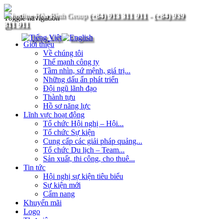
(+84) 913 311 911
-
(+84) 939
Toggle navigation
311 911
Giới thiệu
Về chúng tôi
Thế mạnh công ty
Tầm nhìn, sứ mệnh, giá trị...
Những dấu ấn phát triển
Đội ngũ lãnh đạo
Thành tựu
Hồ sơ năng lực
Lĩnh vực hoạt động
Tổ chức Hội nghị – Hội...
Tổ chức Sự kiện
Cung cấp các giải pháp quảng...
Tổ chức Du lịch – Team...
Sản xuất, thi công, cho thuê...
Tin tức
Hội nghị sự kiện tiêu biểu
Sự kiện mới
Cẩm nang
Khuyến mãi
Logo