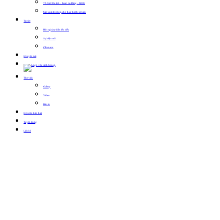
Tổ chức Du lịch – Team Building – MICE
Sản xuất, thi công, cho thuê thiết bị sự kiện
Tin tức
Hội nghị sự kiện tiêu biểu
Sự kiện mới
Cẩm nang
Khuyến mãi
Thư viện
Gallery
Video
Bản tin
Hội viên thân thiết
Tuyển dụng
Liên hệ