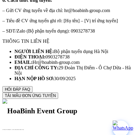
6. Cách thức ứng tuyển:
– Gửi CV ứng tuyển về địa chỉ: hr@hoabinh-group.com
– Tiêu đề CV ứng tuyển ghi rõ: [Họ tên] – [Vị trí ứng tuyển]
– SĐT/Zalo (Bộ phận tuyển dụng): 0903278738
THÔNG TIN LIÊN HỆ
NGƯỜI LIÊN HỆ:
Bộ phận tuyển dụng Hà Nội
ĐIỆN THOẠI:
0903278738
EMAIL:
Hr@hoabinh-group.com
ĐỊA CHỈ CÔNG TY:
29 Đoàn Thị Điểm - Ô Chợ Dừa - Hà
Nội
HẠN NỘP HỒ SƠ:
30/09/2025
29 Doan Thi Diem St., O Cho Dua Ward, Hanoi City
(+84) 913 311 911 -
(+84) 939 311 911