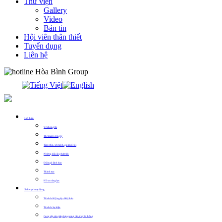
Thư viện
Gallery
Video
Bản tin
Hội viên thân thiết
Tuyển dụng
Liên hệ
0913.311.911
Giới thiệu
Về chúng tôi
Thế mạnh công ty
Tầm nhìn, sứ mệnh, giá trị cốt lõi
Những dấu ấn phát triển
Đội ngũ lãnh đạo
Thành tựu
Hồ sơ năng lực
Lĩnh vực hoạt động
Tổ chức Hội nghị – Hội thảo
Tổ chức Sự kiện
Cung cấp các giải pháp quảng cáo, truyền thông