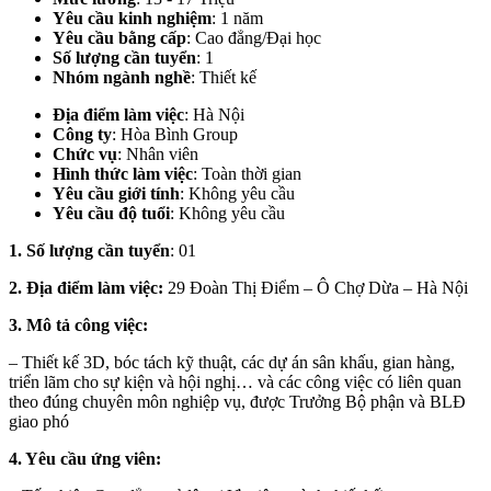
Yêu cầu kinh nghiệm
: 1 năm
Yêu cầu bằng cấp
: Cao đẳng/Đại học
Số lượng cần tuyển
: 1
Nhóm ngành nghề
: Thiết kế
Địa điểm làm việc
:
Hà Nội
Công ty
: Hòa Bình Group
Chức vụ
: Nhân viên
Hình thức làm việc
: Toàn thời gian
Yêu cầu giới tính
: Không yêu cầu
Yêu cầu độ tuổi
: Không yêu cầu
1. Số lượng cần tuyển
: 01
2. Địa điểm làm việc:
29 Đoàn Thị Điểm – Ô Chợ Dừa – Hà Nội
3. Mô tả công việc:
– Thiết kế 3D, bóc tách kỹ thuật, các dự án sân khấu, gian hàng,
triển lãm cho sự kiện và hội nghị… và các công việc có liên quan
theo đúng chuyên môn nghiệp vụ, được Trưởng Bộ phận và BLĐ
giao phó
4. Yêu cầu ứng viên: