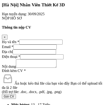
[Hà Nội] Nhân Viên Thiết Kế 3D
Hạn tuyển dụng: 30/09/2025
NỘP HỒ SƠ
Thông tin nộp CV
×
Họ và tên
*
Email
*
Địa chỉ
Điện thoại
*
Nội dung
Đính kèm CV
*
Ấn hoặc kéo thả file của bạn vào đây
Bạn có thể upload tối
đa là 2 file
(Hỗ trợ file: .doc, .docx, .pdf, .jpg, .png)
Gửi CV
Mức lương
: 13 - 17 Triệu