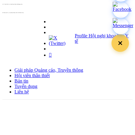
217 Tran Phu St., Hai Chau Ward, Da Nang City
info@hoabinh-group.com
05 Hoa Cau St., Cau Kieu Ward, Ho Chi Minh City
www.hoabinh-group.com
Profile Hội nghị khoa học Y
tế
Giải pháp Quảng cáo, Truyền thông
Hội viên thân thiết
Bản tin
Tuyển dụng
Liên hệ
Giấy phép Lữ hành Quốc tế