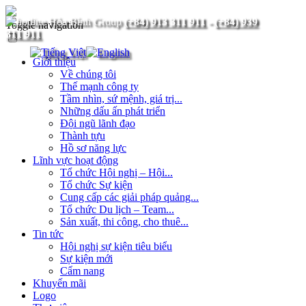
(+84) 913 311 911
-
(+84) 939
Toggle navigation
311 911
Giới thiệu
Về chúng tôi
Thế mạnh công ty
Tầm nhìn, sứ mệnh, giá trị...
Những dấu ấn phát triển
Đội ngũ lãnh đạo
Thành tựu
Hồ sơ năng lực
Lĩnh vực hoạt động
Tổ chức Hội nghị – Hội...
Tổ chức Sự kiện
Cung cấp các giải pháp quảng...
Tổ chức Du lịch – Team...
Sản xuất, thi công, cho thuê...
Tin tức
Hội nghị sự kiện tiêu biểu
Sự kiện mới
Cẩm nang
Khuyến mãi
Logo