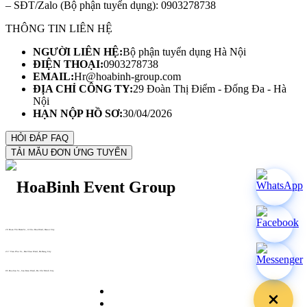
– SĐT/Zalo (Bộ phận tuyển dụng): 0903278738
THÔNG TIN LIÊN HỆ
NGƯỜI LIÊN HỆ:
Bộ phận tuyển dụng Hà Nội
ĐIỆN THOẠI:
0903278738
EMAIL:
Hr@hoabinh-group.com
ĐỊA CHỈ CÔNG TY:
29 Đoàn Thị Điểm - Đống Đa - Hà
Nội
HẠN NỘP HỒ SƠ:
30/04/2026
29 Doan Thi Diem St., O Cho Dua Ward, Hanoi City
(+84) 913 311 911 -
(+84) 939 311 911
217 Tran Phu St., Hai Chau Ward, Da Nang City
info@hoabinh-group.com
05 Hoa Cau St., Cau Kieu Ward, Ho Chi Minh City
www.hoabinh-group.com