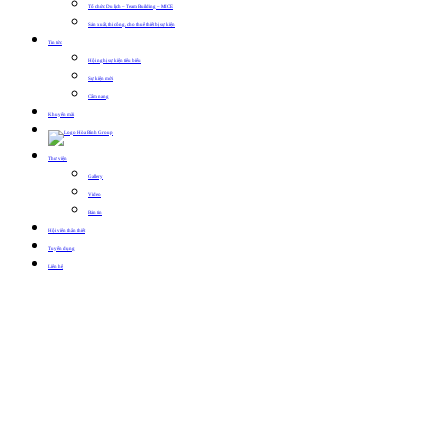
Tổ chức Du lịch – Team Building – MICE
Sản xuất, thi công, cho thuê thiết bị sự kiện
Tin tức
Hội nghị sự kiện tiêu biểu
Sự kiện mới
Cẩm nang
Khuyến mãi
Thư viện
Gallery
Video
Bản tin
Hội viên thân thiết
Tuyển dụng
Liên hệ