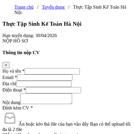
Trang chủ
/
Tuyển dụng
/
Thực Tập Sinh Kế Toán Hà
Nội
Thực Tập Sinh Kế Toán Hà Nội
Hạn tuyển dụng: 30/04/2026
NỘP HỒ SƠ
Thông tin nộp CV
×
Họ và tên
*
Email
*
Địa chỉ
Điện thoại
*
Nội dung
Đính kèm CV
*
Ấn hoặc kéo thả file của bạn vào đây
Bạn có thể upload tối
đa là 2 file