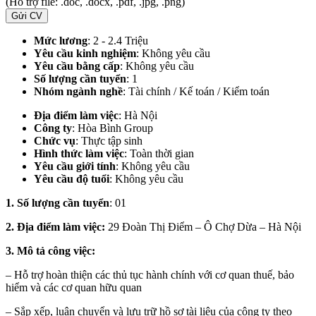
(Hỗ trợ file: .doc, .docx, .pdf, .jpg, .png)
Gửi CV
Mức lương
: 2 - 2.4 Triệu
Yêu cầu kinh nghiệm
: Không yêu cầu
Yêu cầu bằng cấp
: Không yêu cầu
Số lượng cần tuyển
: 1
Nhóm ngành nghề
: Tài chính / Kế toán / Kiểm toán
Địa điểm làm việc
:
Hà Nội
Công ty
: Hòa Bình Group
Chức vụ
: Thực tập sinh
Hình thức làm việc
: Toàn thời gian
Yêu cầu giới tính
: Không yêu cầu
Yêu cầu độ tuổi
: Không yêu cầu
1. Số lượng cần tuyển
: 01
2. Địa điểm làm việc:
29 Đoàn Thị Điểm – Ô Chợ Dừa – Hà Nội
3. Mô tả công việc:
– Hỗ trợ hoàn thiện các thủ tục hành chính với cơ quan thuế, bảo
hiểm và các cơ quan hữu quan
– Sắp xếp, luân chuyển và lưu trữ hồ sơ tài liệu của công ty theo