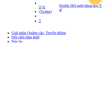
Profile Hội nghị khoa học Y
tế
Giải pháp Quảng cáo, Truyền thông
Hội viên thân thiết
Bản tin
Tuyển dụng
Liên hệ
Giấy phép Lữ hành Quốc tế
Số: 01-512/2017/CDLQGVN-GP LHQT
Giấy phép Kinh doanh Vận tải
Số: 364/GPXDVT