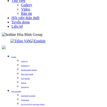
Thư viện
Gallery
Video
Bản tin
Hội viên thân thiết
Tuyển dụng
Liên hệ
0913.311.911
Giới thiệu
Về chúng tôi
Thế mạnh công ty
Tầm nhìn, sứ mệnh, giá trị cốt lõi
Những dấu ấn phát triển
Đội ngũ lãnh đạo
Thành tựu
Hồ sơ năng lực
Lĩnh vực hoạt động
Tổ chức Hội nghị – Hội thảo
Tổ chức Sự kiện
Cung cấp các giải pháp quảng cáo, truyền thông