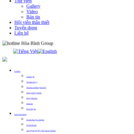
Thư viện
Gallery
Video
Bản tin
Hội viên thân thiết
Tuyển dụng
Liên hệ
0913.311.911
Giới thiệu
Về chúng tôi
Thế mạnh công ty
Tầm nhìn, sứ mệnh, giá trị cốt lõi
Những dấu ấn phát triển
Đội ngũ lãnh đạo
Thành tựu
Hồ sơ năng lực
Lĩnh vực hoạt động
Tổ chức Hội nghị – Hội thảo
Tổ chức Sự kiện
Cung cấp các giải pháp quảng cáo, truyền thông