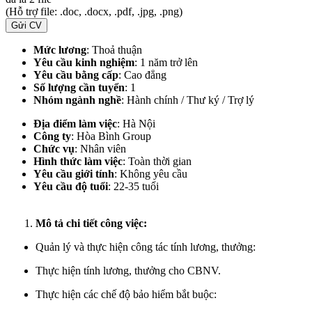
(Hỗ trợ file: .doc, .docx, .pdf, .jpg, .png)
Gửi CV
Mức lương
: Thoả thuận
Yêu cầu kinh nghiệm
: 1 năm trở lên
Yêu cầu bằng cấp
: Cao đẳng
Số lượng cần tuyển
: 1
Nhóm ngành nghề
: Hành chính / Thư ký / Trợ lý
Địa điểm làm việc
:
Hà Nội
Công ty
: Hòa Bình Group
Chức vụ
: Nhân viên
Hình thức làm việc
: Toàn thời gian
Yêu cầu giới tính
: Không yêu cầu
Yêu cầu độ tuổi
: 22-35 tuổi
Mô tả chi tiết công việc:
Quản lý và thực hiện công tác tính lương, thưởng:
Thực hiện tính lương, thưởng cho CBNV.
Thực hiện các chế độ bảo hiểm bắt buộc: