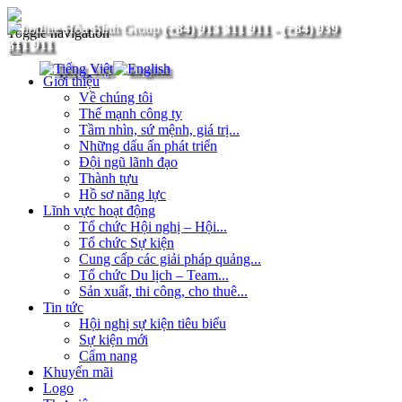
(+84) 913 311 911
-
(+84) 939
Toggle navigation
311 911
Giới thiệu
Về chúng tôi
Thế mạnh công ty
Tầm nhìn, sứ mệnh, giá trị...
Những dấu ấn phát triển
Đội ngũ lãnh đạo
Thành tựu
Hồ sơ năng lực
Lĩnh vực hoạt động
Tổ chức Hội nghị – Hội...
Tổ chức Sự kiện
Cung cấp các giải pháp quảng...
Tổ chức Du lịch – Team...
Sản xuất, thi công, cho thuê...
Tin tức
Hội nghị sự kiện tiêu biểu
Sự kiện mới
Cẩm nang
Khuyến mãi
Logo