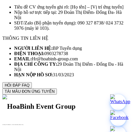
Tiêu đề CV ứng tuyển ghi rõ: [Họ tên] – [Vị trí ứng tuyển]
Nộp hồ sơ trực tiếp tại: 29 Đoàn Thị Điểm- Đống Đa- Hà
Nội
SĐT/Zalo (Bộ phận tuyển dụng): 090 327 8738/ 024 3732
5976 (máy lẻ 103).
THÔNG TIN LIÊN HỆ
NGƯỜI LIÊN HỆ:
BP Tuyển dụng
ĐIỆN THOẠI:
0903278738
EMAIL:
Hr@hoabinh-group.com
ĐỊA CHỈ CÔNG TY:
29 Đoàn Thị Điểm - Đống Đa - Hà
Nội
HẠN NỘP HỒ SƠ:
31/03/2023
29 Doan Thi Diem St., O Cho Dua Ward, Hanoi City
(+84) 913 311 911 -
(+84) 939 311 911