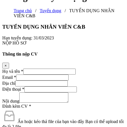
Trang chủ
/
Tuyển dụng
/
TUYỂN DỤNG NHÂN
VIÊN C&B
TUYỂN DỤNG NHÂN VIÊN C&B
Hạn tuyển dụng: 31/03/2023
NỘP HỒ SƠ
Thông tin nộp CV
×
Họ và tên
*
Email
*
Địa chỉ
Điện thoại
*
Nội dung
Đính kèm CV
*
Ấn hoặc kéo thả file của bạn vào đây
Bạn có thể upload tối
đa là 2 file