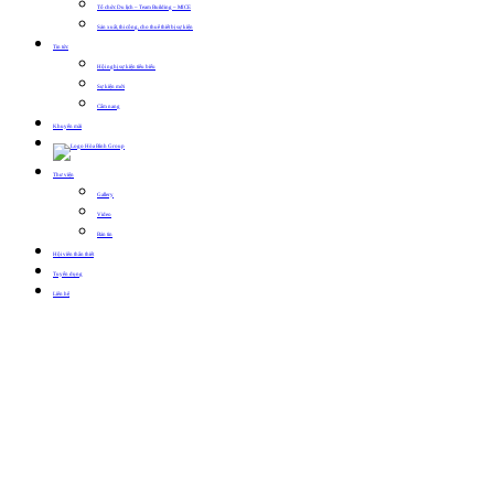
Tổ chức Du lịch – Team Building – MICE
Sản xuất, thi công, cho thuê thiết bị sự kiện
Tin tức
Hội nghị sự kiện tiêu biểu
Sự kiện mới
Cẩm nang
Khuyến mãi
Thư viện
Gallery
Video
Bản tin
Hội viên thân thiết
Tuyển dụng
Liên hệ