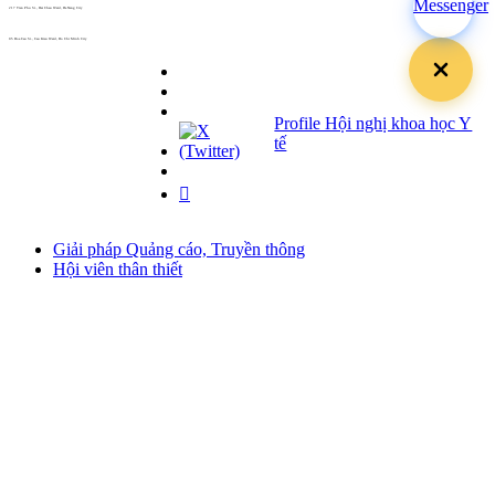
217 Tran Phu St., Hai Chau Ward, Da Nang City
info@hoabinh-group.com
05 Hoa Cau St., Cau Kieu Ward, Ho Chi Minh City
www.hoabinh-group.com
Profile Hội nghị khoa học Y
tế
Giải pháp Quảng cáo, Truyền thông
Hội viên thân thiết
Bản tin
Tuyển dụng
Liên hệ
Giấy phép Lữ hành Quốc tế
Số: 01-512/2017/CDLQGVN-GP LHQT