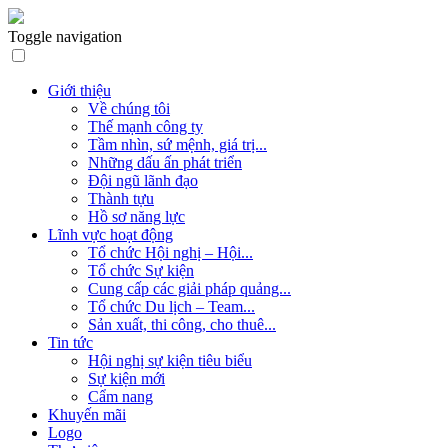
Toggle navigation
Giới thiệu
Về chúng tôi
Thế mạnh công ty
Tầm nhìn, sứ mệnh, giá trị...
Những dấu ấn phát triển
Đội ngũ lãnh đạo
Thành tựu
Hồ sơ năng lực
Lĩnh vực hoạt động
Tổ chức Hội nghị – Hội...
Tổ chức Sự kiện
Cung cấp các giải pháp quảng...
Tổ chức Du lịch – Team...
Sản xuất, thi công, cho thuê...
Tin tức
Hội nghị sự kiện tiêu biểu
Sự kiện mới
Cẩm nang
Khuyến mãi
Logo