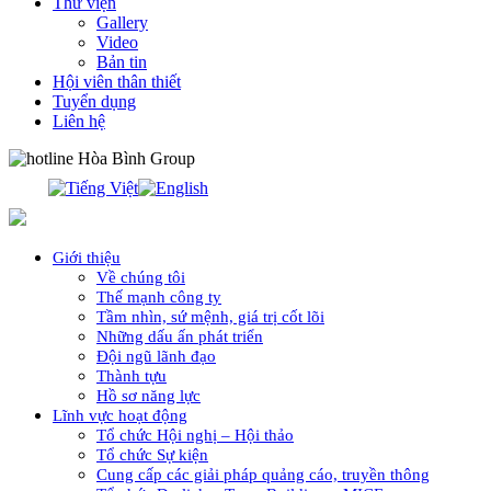
Thư viện
Gallery
Video
Bản tin
Hội viên thân thiết
Tuyển dụng
Liên hệ
0913.311.911
Giới thiệu
Về chúng tôi
Thế mạnh công ty
Tầm nhìn, sứ mệnh, giá trị cốt lõi
Những dấu ấn phát triển
Đội ngũ lãnh đạo
Thành tựu
Hồ sơ năng lực
Lĩnh vực hoạt động
Tổ chức Hội nghị – Hội thảo
Tổ chức Sự kiện
Cung cấp các giải pháp quảng cáo, truyền thông