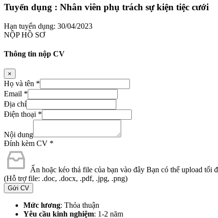
Tuyển dụng : Nhân viên phụ trách sự kiện tiệc cưới
Hạn tuyển dụng: 30/04/2023
NỘP HỒ SƠ
Thông tin nộp CV
×
Họ và tên
*
Email
*
Địa chỉ
Điện thoại
*
Nội dung
Đính kèm CV
*
Ấn hoặc kéo thả file của bạn vào đây
Bạn có thể upload tối đa
(Hỗ trợ file: .doc, .docx, .pdf, .jpg, .png)
Gửi CV
Mức lương
: Thỏa thuận
Yêu cầu kinh nghiệm
: 1-2 năm