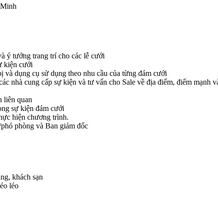
 Minh
à ý tưởng trang trí cho các lễ cưới
ự kiện cưới
ết bị và dụng cụ sử dụng theo nhu cầu của từng đám cưới
ừ các nhà cung cấp sự kiện và tư vấn cho Sale về địa điểm, điểm mạnh v
n liên quan
rong sự kiện đám cưới
thực hiện chương trình.
g/phó phòng và Ban giám đốc
àng, khách sạn
héo léo