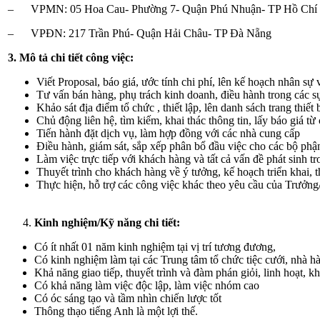
– VPMN: 05 Hoa Cau- Phường 7- Quận Phú Nhuận- TP Hồ Chí
– VPĐN: 217 Trần Phú- Quận Hải Châu- TP Đà Nẵng
3. Mô tả chi tiết công việc:
Viết Proposal, báo giá, ước tính chi phí, lên kế hoạch nhân sự v
Tư vấn bán hàng, phụ trách kinh doanh, điều hành trong các s
Khảo sát địa điểm tổ chức , thiết lập, lên danh sách trang thi
Chủ động liên hệ, tìm kiếm, khai thác thông tin, lấy báo giá t
Tiến hành đặt dịch vụ, làm hợp đồng với các nhà cung cấp
Điều hành, giám sát, sắp xếp phân bổ đầu việc cho các bộ phậ
Làm việc trực tiếp với khách hàng và tất cả vấn đề phát sinh t
Thuyết trình cho khách hàng về ý tưởng, kế hoạch triển khai, 
Thực hiện, hỗ trợ các công việc khác theo yêu cầu của Trưởn
Kinh nghiệm/Kỹ năng chi tiết:
Có ít nhất 01 năm kinh nghiệm tại vị trí tương đương,
Có kinh nghiệm làm tại các Trung tâm tổ chức tiệc cưới, nhà h
Khả năng giao tiếp, thuyết trình và đàm phán giỏi, linh hoạt, k
Có khả năng làm việc độc lập, làm việc nhóm cao
Có óc sáng tạo và tầm nhìn chiến lược tốt
Thông thạo tiếng Anh là một lợi thế.