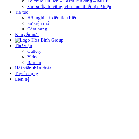
Tổ chức Du lịch – Team Building – MICE
Sản xuất, thi công, cho thuê thiết bị sự kiện
Tin tức
Hội nghị sự kiện tiêu biểu
Sự kiện mới
Cẩm nang
Khuyến mãi
Thư viện
Gallery
Video
Bản tin
Hội viên thân thiết
Tuyển dụng
Liên hệ