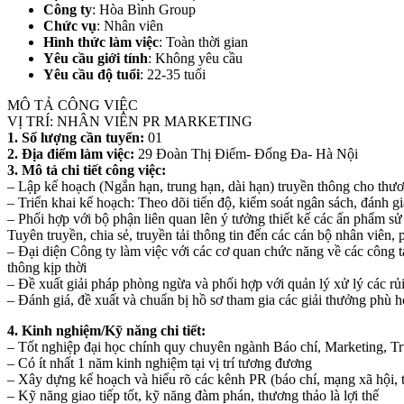
Công ty
: Hòa Bình Group
Chức vụ
: Nhân viên
Hình thức làm việc
: Toàn thời gian
Yêu cầu giới tính
: Không yêu cầu
Yêu cầu độ tuổi
: 22-35 tuổi
MÔ TẢ CÔNG VIỆC
VỊ TRÍ: NHÂN VIÊN PR MARKETING
1. Số lượng cần tuyển:
01
2. Địa điểm làm việc:
29 Đoàn Thị Điểm- Đống Đa- Hà Nội
3. Mô tả chi tiết công việc:
– Lập kế hoạch (Ngắn hạn, trung hạn, dài hạn) truyền thông cho th
– Triển khai kế hoạch: Theo dõi tiến độ, kiểm soát ngân sách, đánh gi
– Phối hợp với bộ phận liên quan lên ý tưởng thiết kế các ấn phẩm 
Tuyên truyền, chia sẻ, truyền tải thông tin đến các cán bộ nhân viên,
– Đại diện Công ty làm việc với các cơ quan chức năng về các công tá
thông kịp thời
– Đề xuất giải pháp phòng ngừa và phối hợp với quản lý xử lý các rủi
– Đánh giá, đề xuất và chuẩn bị hồ sơ tham gia các giải thưởng phù h
4. Kinh nghiệm/Kỹ năng chi tiết:
– Tốt nghiệp đại học chính quy chuyên ngành Báo chí, Marketing, T
– Có ít nhất 1 năm kinh nghiệm tại vị trí tương đương
– Xây dựng kế hoạch và hiểu rõ các kênh PR (báo chí, mạng xã hội, 
– Kỹ năng giao tiếp tốt, kỹ năng đàm phán, thương thảo là lợi thế