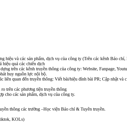
ương hiệu và các sản phẩm, dịch vụ của công ty (Trên các kênh Báo c
á hiệu quả các chiến dịch
sử dựng trên các kênh truyền thông của công ty: Website, Fanpage, You
 phát huy nguồn lực nội bộ.
c liên quan đến truyền thông: Viết bài/hiệu đính bài PR; Cập nhật và c
 ro trên các phương tiện truyền thông
ợp cho các sản phẩm, dịch vụ của công ty.
ruyền thông các trường –Học viện Báo chí & Tuyên truyền.
tiktok, KOLs)