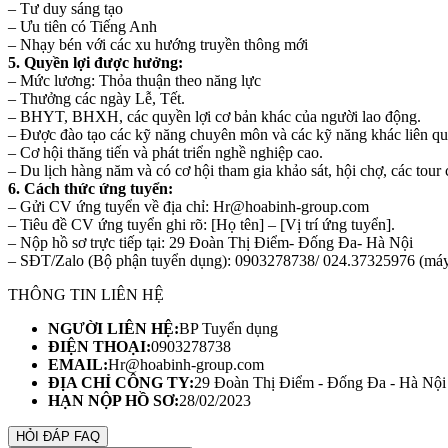
– Tư duy sáng tạo
– Ưu tiên có Tiếng Anh
– Nhạy bén với các xu hướng truyền thông mới
5. Quyền lợi được hưởng:
– Mức lương: Thỏa thuận theo năng lực
– Thưởng các ngày Lễ, Tết.
– BHYT, BHXH, các quyền lợi cơ bản khác của người lao động.
– Được đào tạo các kỹ năng chuyên môn và các kỹ năng khác liên qu
– Cơ hội thăng tiến và phát triển nghề nghiệp cao.
– Du lịch hàng năm và có cơ hội tham gia khảo sát, hội chợ, các tour 
6. Cách thức ứng tuyển:
– Gửi CV ứng tuyển về địa chỉ: Hr@hoabinh-group.com
– Tiêu đề CV ứng tuyển ghi rõ: [Họ tên] – [Vị trí ứng tuyển].
– Nộp hồ sơ trực tiếp tại: 29 Đoàn Thị Điểm- Đống Đa- Hà Nội
– SĐT/Zalo (Bộ phận tuyển dụng): 0903278738/ 024.37325976 (máy 
THÔNG TIN LIÊN HỆ
NGƯỜI LIÊN HỆ:
BP Tuyển dụng
ĐIỆN THOẠI:
0903278738
EMAIL:
Hr@hoabinh-group.com
ĐỊA CHỈ CÔNG TY:
29 Đoàn Thị Điểm - Đống Đa - Hà Nội
HẠN NỘP HỒ SƠ:
28/02/2023