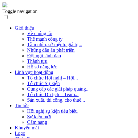
Toggle navigation
Giới thiệu
Về chúng tôi
Thế mạnh công ty
Tầm nhìn, sứ mệnh, giá trị...
Những dấu ấn phát triển
Đội ngũ lãnh đạo
Thành tựu
Hồ sơ năng lực
Lĩnh vực hoạt động
Tổ chức Hội nghị – Hội...
Tổ chức Sự kiện
Cung cấp các giải pháp quảng...
Tổ chức Du lịch – Team...
Sản xuất, thi công, cho thuê...
Tin tức
Hội nghị sự kiện tiêu biểu
Sự kiện mới
Cẩm nang
Khuyến mãi
Logo