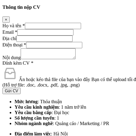
Thông tin nộp CV
×
Họ và tên
*
Email
*
Địa chỉ
Điện thoại
*
Nội dung
Đính kèm CV
*
Ấn hoặc kéo thả file của bạn vào đây
Bạn có thể upload tối đa
(Hỗ trợ file: .doc, .docx, .pdf, .jpg, .png)
Gửi CV
Mức lương
: Thỏa thuận
Yêu cầu kinh nghiệm
: 1 năm trở lên
Yêu cầu bằng cấp
: Đại học
Số lượng cần tuyển
: 1
Nhóm ngành nghề
: Quảng cáo / Marketing / PR
Địa điểm làm việc
:
Hà Nội