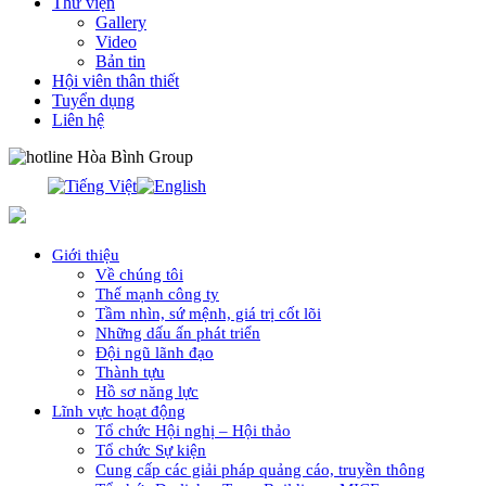
Thư viện
Gallery
Video
Bản tin
Hội viên thân thiết
Tuyển dụng
Liên hệ
0913.311.911
Giới thiệu
Về chúng tôi
Thế mạnh công ty
Tầm nhìn, sứ mệnh, giá trị cốt lõi
Những dấu ấn phát triển
Đội ngũ lãnh đạo
Thành tựu
Hồ sơ năng lực
Lĩnh vực hoạt động
Tổ chức Hội nghị – Hội thảo
Tổ chức Sự kiện
Cung cấp các giải pháp quảng cáo, truyền thông