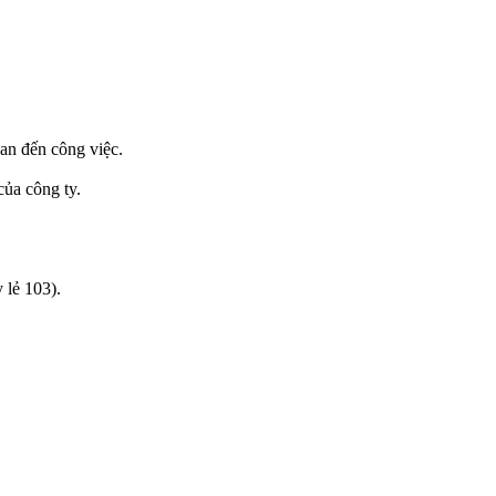
an đến công việc.
của công ty.
lẻ 103).