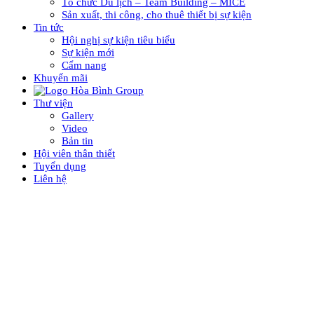
Tổ chức Du lịch – Team Building – MICE
Sản xuất, thi công, cho thuê thiết bị sự kiện
Tin tức
Hội nghị sự kiện tiêu biểu
Sự kiện mới
Cẩm nang
Khuyến mãi
Thư viện
Gallery
Video
Bản tin
Hội viên thân thiết
Tuyển dụng
Liên hệ