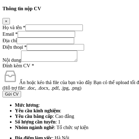
Thông tin nộp CV
×
Họ và tên
*
Email
*
Địa chỉ
Điện thoại
*
Nội dung
Đính kèm CV
*
Ấn hoặc kéo thả file của bạn vào đây
Bạn có thể upload tối đa
(Hỗ trợ file: .doc, .docx, .pdf, .jpg, .png)
Gửi CV
Mức lương
:
Yêu cầu kinh nghiệm
:
Yêu cầu bằng cấp
: Cao đẳng
Số lượng cần tuyển
: 1
Nhóm ngành nghề
: Tổ chức sự kiện
Địa điểm làm việc
:
Hà Nội