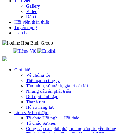
Thư viện
Gallery
Video
Bản tin
Hội viên thân thiết
Tuyển dụng
Liên hệ
0913.311.911
Giới thiệu
Về chúng tôi
Thế mạnh công ty
Tầm nhìn, sứ mệnh, giá trị cốt lõi
Những dấu ấn phát triển
Đội ngũ lãnh đạo
Thành tựu
Hồ sơ năng lực
Lĩnh vực hoạt động
Tổ chức Hội nghị – Hội thảo
Tổ chức Sự kiện
Cung cấp các giải pháp quảng cáo, truyền thông