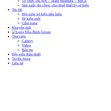
Tổ chức Du lịch – Team Building – MICE
Sản xuất, thi công, cho thuê thiết bị sự kiện
Tin tức
Hội nghị sự kiện tiêu biểu
Sự kiện mới
Cẩm nang
Khuyến mãi
Thư viện
Gallery
Video
Bản tin
Hội viên thân thiết
Tuyển dụng
Liên hệ