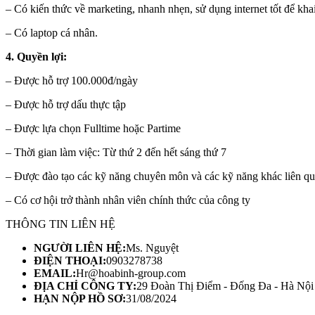
– Có kiến thức về marketing, nhanh nhẹn, sử dụng internet tốt để khai
– Có laptop cá nhân.
4. Quyền lợi:
– Được hỗ trợ 100.000đ/ngày
– Được hỗ trợ dấu thực tập
– Được lựa chọn Fulltime hoặc Partime
– Thời gian làm việc: Từ thứ 2 đến hết sáng thứ 7
– Được đào tạo các kỹ năng chuyên môn và các kỹ năng khác liên qu
– Có cơ hội trở thành nhân viên chính thức của công ty
THÔNG TIN LIÊN HỆ
NGƯỜI LIÊN HỆ:
Ms. Nguyệt
ĐIỆN THOẠI:
0903278738
EMAIL:
Hr@hoabinh-group.com
ĐỊA CHỈ CÔNG TY:
29 Đoàn Thị Điểm - Đống Đa - Hà Nội
HẠN NỘP HỒ SƠ:
31/08/2024