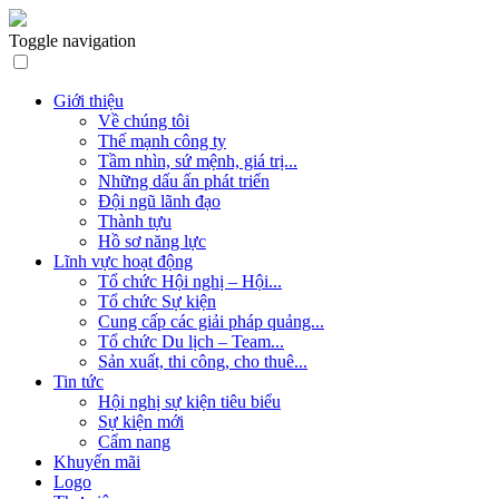
Toggle navigation
Giới thiệu
Về chúng tôi
Thế mạnh công ty
Tầm nhìn, sứ mệnh, giá trị...
Những dấu ấn phát triển
Đội ngũ lãnh đạo
Thành tựu
Hồ sơ năng lực
Lĩnh vực hoạt động
Tổ chức Hội nghị – Hội...
Tổ chức Sự kiện
Cung cấp các giải pháp quảng...
Tổ chức Du lịch – Team...
Sản xuất, thi công, cho thuê...
Tin tức
Hội nghị sự kiện tiêu biểu
Sự kiện mới
Cẩm nang
Khuyến mãi
Logo