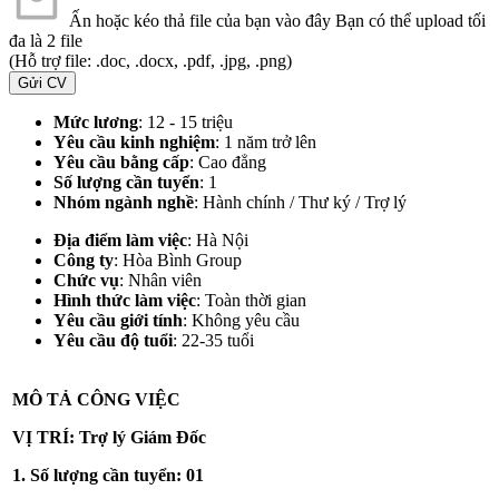
Ấn hoặc kéo thả file của bạn vào đây
Bạn có thể upload tối
đa là 2 file
(Hỗ trợ file: .doc, .docx, .pdf, .jpg, .png)
Gửi CV
Mức lương
: 12 - 15 triệu
Yêu cầu kinh nghiệm
: 1 năm trở lên
Yêu cầu bằng cấp
: Cao đẳng
Số lượng cần tuyển
: 1
Nhóm ngành nghề
: Hành chính / Thư ký / Trợ lý
Địa điểm làm việc
:
Hà Nội
Công ty
: Hòa Bình Group
Chức vụ
: Nhân viên
Hình thức làm việc
: Toàn thời gian
Yêu cầu giới tính
: Không yêu cầu
Yêu cầu độ tuổi
: 22-35 tuổi
MÔ TẢ CÔNG VIỆC
VỊ TRÍ: Trợ lý Giám Đốc
1. Số lượng cần tuyển: 01