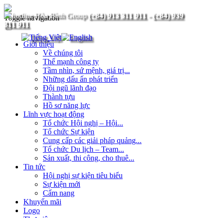
(+84) 913 311 911
-
(+84) 939
Toggle navigation
311 911
Giới thiệu
Về chúng tôi
Thế mạnh công ty
Tầm nhìn, sứ mệnh, giá trị...
Những dấu ấn phát triển
Đội ngũ lãnh đạo
Thành tựu
Hồ sơ năng lực
Lĩnh vực hoạt động
Tổ chức Hội nghị – Hội...
Tổ chức Sự kiện
Cung cấp các giải pháp quảng...
Tổ chức Du lịch – Team...
Sản xuất, thi công, cho thuê...
Tin tức
Hội nghị sự kiện tiêu biểu
Sự kiện mới
Cẩm nang
Khuyến mãi
Logo