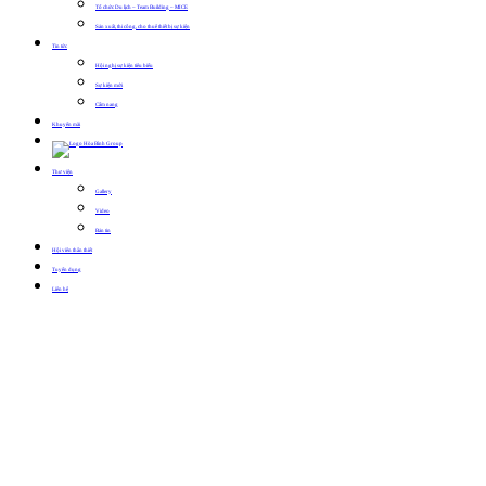
Tổ chức Du lịch – Team Building – MICE
Sản xuất, thi công, cho thuê thiết bị sự kiện
Tin tức
Hội nghị sự kiện tiêu biểu
Sự kiện mới
Cẩm nang
Khuyến mãi
Thư viện
Gallery
Video
Bản tin
Hội viên thân thiết
Tuyển dụng
Liên hệ