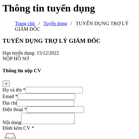
Thông tin tuyển dụng
Trang chủ
/
Tuyển dụng
/
TUYỂN DỤNG TRỢ LÝ
GIÁM ĐỐC
TUYỂN DỤNG TRỢ LÝ GIÁM ĐỐC
Hạn tuyển dụng: 15/12/2022
NỘP HỒ SƠ
Thông tin nộp CV
×
Họ và tên
*
Email
*
Địa chỉ
Điện thoại
*
Nội dung
Đính kèm CV
*