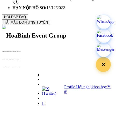
Nội
HẠN NỘP HỒ SƠ:
15/12/2022
29 Doan Thi Diem St., O Cho Dua Ward, Hanoi City
(+84) 913 311 911 -
(+84) 939 311 911
217 Tran Phu St., Hai Chau Ward, Da Nang City
info@hoabinh-group.com
05 Hoa Cau St., Cau Kieu Ward, Ho Chi Minh City
www.hoabinh-group.com
Profile Hội nghị khoa học Y
tế