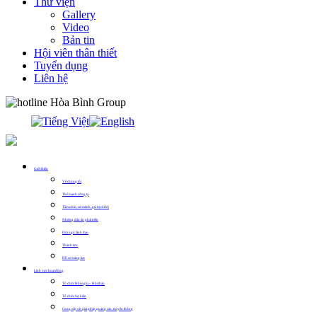
Thư viện
Gallery
Video
Bản tin
Hội viên thân thiết
Tuyển dụng
Liên hệ
0913.311.911
Giới thiệu
Về chúng tôi
Thế mạnh công ty
Tầm nhìn, sứ mệnh, giá trị cốt lõi
Những dấu ấn phát triển
Đội ngũ lãnh đạo
Thành tựu
Hồ sơ năng lực
Lĩnh vực hoạt động
Tổ chức Hội nghị – Hội thảo
Tổ chức Sự kiện
Cung cấp các giải pháp quảng cáo, truyền thông