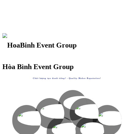
Hòa Bình Event Group
Chất lượng tạo danh tiếng! -
Quality Makes Reputation!
HOABINHGROUP
https://hoabinh-group.com
HOABINHTOURIST
HOABINHAIRLINES
XEM
HOABINHEVENTS
HOABINHBUS
https://hoabinhtourist.com
https://hoabinhairlines.vn
XEM
XEM
https://hoabinhevents.com
https://hoabinhbus.com
XEM
XEM
AVVIETNAM
HOABINHBOOKING
https://avvietnam.com