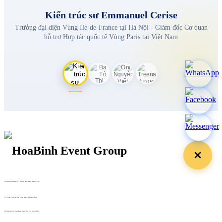
Kiến trúc sư Emmanuel Cerise
Trưởng đại diện Vùng Ile-de-France tại Hà Nội - Giám đốc Cơ quan
hỗ trợ Hợp tác quốc tế Vùng Paris tại Việt Nam
29 Doan Thi Diem St., O Cho Dua Ward, Hanoi City
(+84) 913 311 911 -
(+84) 939 311 911
217 Tran Phu St., Hai Chau Ward, Da Nang City
info@hoabinh-group.com
05 Hoa Cau St., Cau Kieu Ward, Ho Chi Minh City
www.hoabinh-group.com