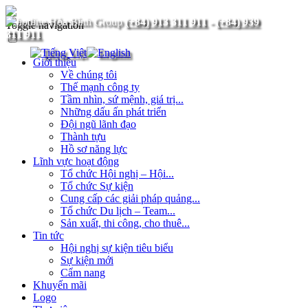
(+84) 913 311 911
-
(+84) 939
Toggle navigation
311 911
Giới thiệu
Về chúng tôi
Thế mạnh công ty
Tầm nhìn, sứ mệnh, giá trị...
Những dấu ấn phát triển
Đội ngũ lãnh đạo
Thành tựu
Hồ sơ năng lực
Lĩnh vực hoạt động
Tổ chức Hội nghị – Hội...
Tổ chức Sự kiện
Cung cấp các giải pháp quảng...
Tổ chức Du lịch – Team...
Sản xuất, thi công, cho thuê...
Tin tức
Hội nghị sự kiện tiêu biểu
Sự kiện mới
Cẩm nang
Khuyến mãi
Logo