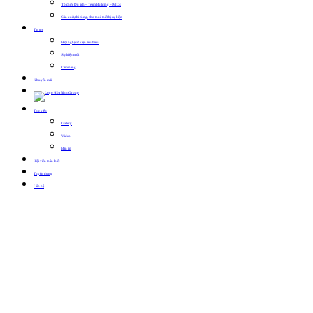
Tổ chức Du lịch – Team Building – MICE
Sản xuất, thi công, cho thuê thiết bị sự kiện
Tin tức
Hội nghị sự kiện tiêu biểu
Sự kiện mới
Cẩm nang
Khuyến mãi
Thư viện
Gallery
Video
Bản tin
Hội viên thân thiết
Tuyển dụng
Liên hệ