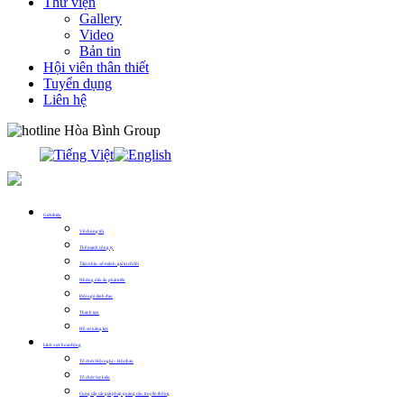
Thư viện
Gallery
Video
Bản tin
Hội viên thân thiết
Tuyển dụng
Liên hệ
0913.311.911
Giới thiệu
Về chúng tôi
Thế mạnh công ty
Tầm nhìn, sứ mệnh, giá trị cốt lõi
Những dấu ấn phát triển
Đội ngũ lãnh đạo
Thành tựu
Hồ sơ năng lực
Lĩnh vực hoạt động
Tổ chức Hội nghị – Hội thảo
Tổ chức Sự kiện
Cung cấp các giải pháp quảng cáo, truyền thông