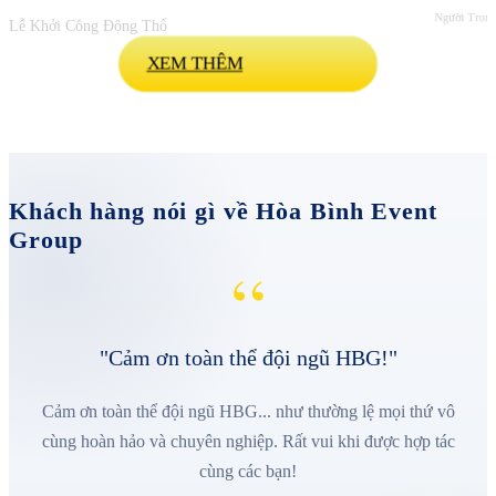
Người Trong
Lễ Khởi Công Động Thổ
XEM THÊM
Khách hàng nói gì về Hòa Bình Event
Group
“
"Cảm ơn toàn thể đội ngũ HBG!"
Cảm ơn toàn thể đội ngũ HBG... như thường lệ mọi thứ vô
cùng hoàn hảo và chuyên nghiệp. Rất vui khi được hợp tác
cùng các bạn!