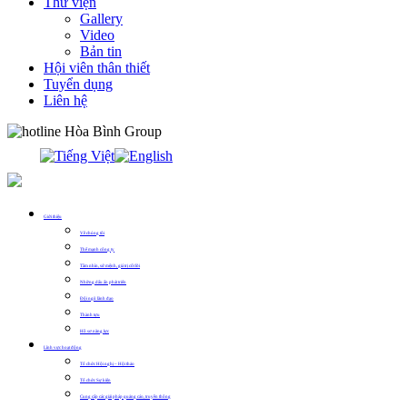
Thư viện
Gallery
Video
Bản tin
Hội viên thân thiết
Tuyển dụng
Liên hệ
0913.311.911
Giới thiệu
Về chúng tôi
Thế mạnh công ty
Tầm nhìn, sứ mệnh, giá trị cốt lõi
Những dấu ấn phát triển
Đội ngũ lãnh đạo
Thành tựu
Hồ sơ năng lực
Lĩnh vực hoạt động
Tổ chức Hội nghị – Hội thảo
Tổ chức Sự kiện
Cung cấp các giải pháp quảng cáo, truyền thông