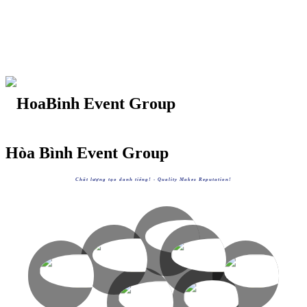
Hòa Bình Event Group
Chất lượng tạo danh tiếng! -
Quality Makes Reputation!
HOABINHGROUP
https://hoabinh-group.com
HOABINHTOURIST
HOABINHAIRLINES
XEM
HOABINHEVENTS
HOABINHBUS
https://hoabinhtourist.com
https://hoabinhairlines.vn
XEM
XEM
https://hoabinhevents.com
https://hoabinhbus.com
XEM
XEM
AVVIETNAM
HOABINHBOOKING
https://avvietnam.com