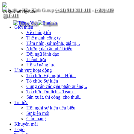
(+84) 913 311 911
-
(+84) 939
Toggle navigation
311 911
Giới thiệu
Về chúng tôi
Thế mạnh công ty
Tầm nhìn, sứ mệnh, giá trị...
Những dấu ấn phát triển
Đội ngũ lãnh đạo
Thành tựu
Hồ sơ năng lực
Lĩnh vực hoạt động
Tổ chức Hội nghị – Hội...
Tổ chức Sự kiện
Cung cấp các giải pháp quảng...
Tổ chức Du lịch – Team...
Sản xuất, thi công, cho thuê...
Tin tức
Hội nghị sự kiện tiêu biểu
Sự kiện mới
Cẩm nang
Khuyến mãi
Logo