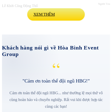
Người Trong
Lễ Khởi Công Động Thổ
XEM THÊM
Khách hàng nói gì về Hòa Bình Event
Group
“
"Cảm ơn toàn thể đội ngũ HBG!"
Cảm ơn toàn thể đội ngũ HBG... như thường lệ mọi thứ vô
cùng hoàn hảo và chuyên nghiệp. Rất vui khi được hợp tác
cùng các bạn!