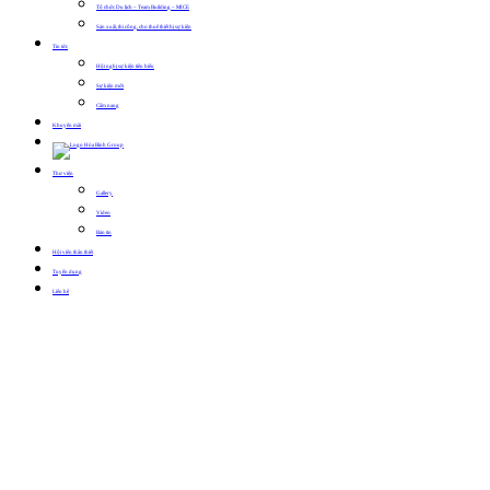
Tổ chức Du lịch – Team Building – MICE
Sản xuất, thi công, cho thuê thiết bị sự kiện
Tin tức
Hội nghị sự kiện tiêu biểu
Sự kiện mới
Cẩm nang
Khuyến mãi
Thư viện
Gallery
Video
Bản tin
Hội viên thân thiết
Tuyển dụng
Liên hệ