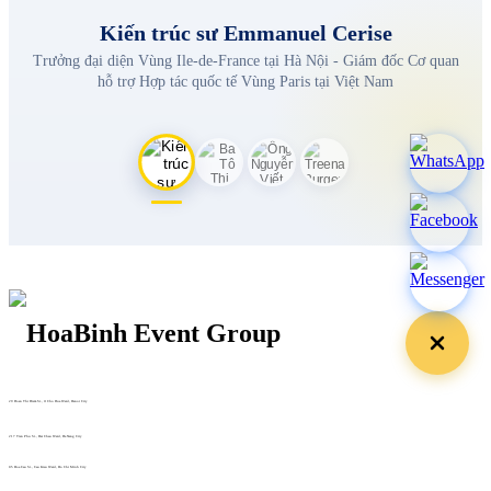
Kiến trúc sư Emmanuel Cerise
Trưởng đại diện Vùng Ile-de-France tại Hà Nội - Giám đốc Cơ quan
hỗ trợ Hợp tác quốc tế Vùng Paris tại Việt Nam
29 Doan Thi Diem St., O Cho Dua Ward, Hanoi City
(+84) 913 311 911 -
(+84) 939 311 911
217 Tran Phu St., Hai Chau Ward, Da Nang City
info@hoabinh-group.com
05 Hoa Cau St., Cau Kieu Ward, Ho Chi Minh City
www.hoabinh-group.com