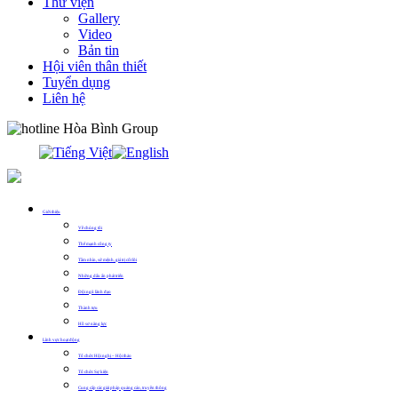
Thư viện
Gallery
Video
Bản tin
Hội viên thân thiết
Tuyển dụng
Liên hệ
0913.311.911
Giới thiệu
Về chúng tôi
Thế mạnh công ty
Tầm nhìn, sứ mệnh, giá trị cốt lõi
Những dấu ấn phát triển
Đội ngũ lãnh đạo
Thành tựu
Hồ sơ năng lực
Lĩnh vực hoạt động
Tổ chức Hội nghị – Hội thảo
Tổ chức Sự kiện
Cung cấp các giải pháp quảng cáo, truyền thông