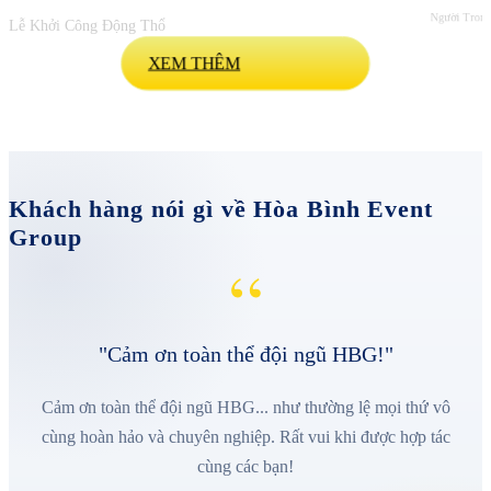
Người Trong
Lễ Khởi Công Động Thổ
XEM THÊM
Khách hàng nói gì về Hòa Bình Event
Group
“
"Cảm ơn toàn thể đội ngũ HBG!"
Cảm ơn toàn thể đội ngũ HBG... như thường lệ mọi thứ vô
cùng hoàn hảo và chuyên nghiệp. Rất vui khi được hợp tác
cùng các bạn!