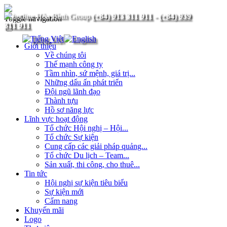
(+84) 913 311 911
-
(+84) 939
Toggle navigation
311 911
Giới thiệu
Về chúng tôi
Thế mạnh công ty
Tầm nhìn, sứ mệnh, giá trị...
Những dấu ấn phát triển
Đội ngũ lãnh đạo
Thành tựu
Hồ sơ năng lực
Lĩnh vực hoạt động
Tổ chức Hội nghị – Hội...
Tổ chức Sự kiện
Cung cấp các giải pháp quảng...
Tổ chức Du lịch – Team...
Sản xuất, thi công, cho thuê...
Tin tức
Hội nghị sự kiện tiêu biểu
Sự kiện mới
Cẩm nang
Khuyến mãi
Logo