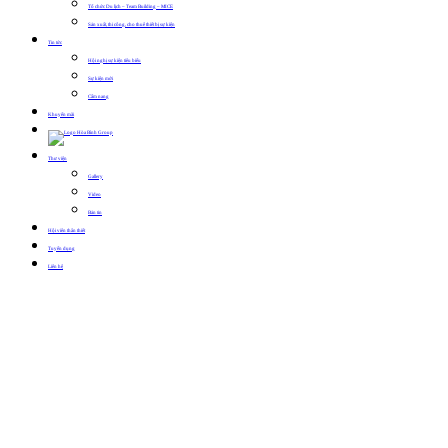
Tổ chức Du lịch – Team Building – MICE
Sản xuất, thi công, cho thuê thiết bị sự kiện
Tin tức
Hội nghị sự kiện tiêu biểu
Sự kiện mới
Cẩm nang
Khuyến mãi
Thư viện
Gallery
Video
Bản tin
Hội viên thân thiết
Tuyển dụng
Liên hệ