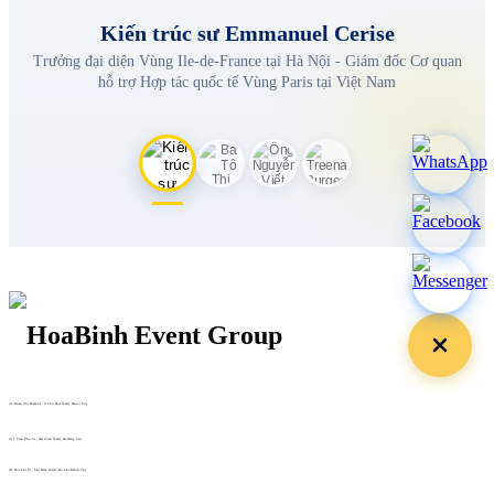
Kiến trúc sư Emmanuel Cerise
Trưởng đại diện Vùng Ile-de-France tại Hà Nội - Giám đốc Cơ quan
hỗ trợ Hợp tác quốc tế Vùng Paris tại Việt Nam
29 Doan Thi Diem St., O Cho Dua Ward, Hanoi City
(+84) 913 311 911 -
(+84) 939 311 911
217 Tran Phu St., Hai Chau Ward, Da Nang City
info@hoabinh-group.com
05 Hoa Cau St., Cau Kieu Ward, Ho Chi Minh City
www.hoabinh-group.com