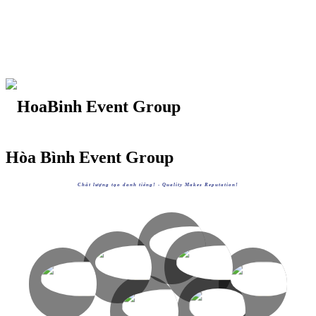
Hòa Bình Event Group
Chất lượng tạo danh tiếng! -
Quality Makes Reputation!
HOABINHGROUP
https://hoabinh-group.com
HOABINHTOURIST
HOABINHAIRLINES
XEM
HOABINHEVENTS
HOABINHBUS
https://hoabinhtourist.com
https://hoabinhairlines.vn
XEM
XEM
https://hoabinhevents.com
https://hoabinhbus.com
XEM
XEM
AVVIETNAM
HOABINHBOOKING
https://avvietnam.com