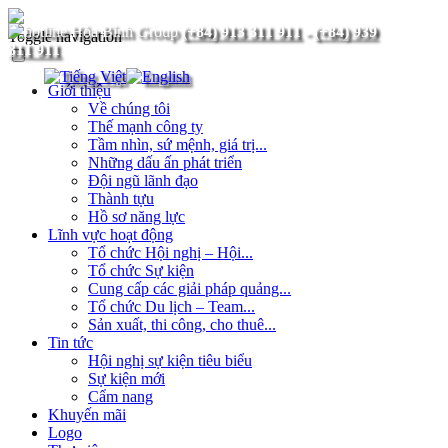
(+84) 913 311 911
-
(+84) 939
Toggle navigation
311 911
Giới thiệu
Về chúng tôi
Thế mạnh công ty
Tầm nhìn, sứ mệnh, giá trị...
Những dấu ấn phát triển
Đội ngũ lãnh đạo
Thành tựu
Hồ sơ năng lực
Lĩnh vực hoạt động
Tổ chức Hội nghị – Hội...
Tổ chức Sự kiện
Cung cấp các giải pháp quảng...
Tổ chức Du lịch – Team...
Sản xuất, thi công, cho thuê...
Tin tức
Hội nghị sự kiện tiêu biểu
Sự kiện mới
Cẩm nang
Khuyến mãi
Logo