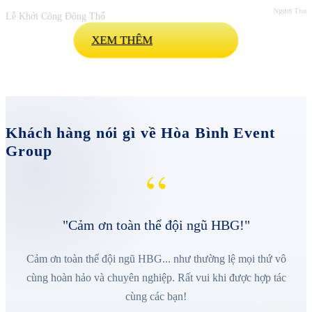
Người Trong
Lễ Khởi Công Động Thổ
XEM THÊM
Khách hàng nói gì về Hòa Bình Event
Group
“
"Cảm ơn toàn thể đội ngũ HBG!"
Cảm ơn toàn thể đội ngũ HBG... như thường lệ mọi thứ vô
cùng hoàn hảo và chuyên nghiệp. Rất vui khi được hợp tác
cùng các bạn!