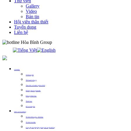
Thư viện
Gallery
Video
Bản tin
Hội viên thân thiết
Tuyển dụng
Liên hệ
0913.311.911
Giới thiệu
Về chúng tôi
Thế mạnh công ty
Tầm nhìn, sứ mệnh, giá trị cốt lõi
Những dấu ấn phát triển
Đội ngũ lãnh đạo
Thành tựu
Hồ sơ năng lực
Lĩnh vực hoạt động
Tổ chức Hội nghị – Hội thảo
Tổ chức Sự kiện
Cung cấp các giải pháp quảng cáo, truyền thông