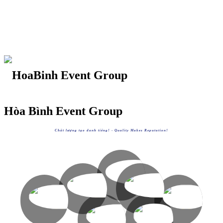
Hòa Bình Event Group
Chất lượng tạo danh tiếng! -
Quality Makes Reputation!
HOABINHGROUP
https://hoabinh-group.com
HOABINHTOURIST
HOABINHAIRLINES
XEM
HOABINHEVENTS
HOABINHBUS
https://hoabinhtourist.com
https://hoabinhairlines.vn
XEM
XEM
https://hoabinhevents.com
https://hoabinhbus.com
XEM
XEM
AVVIETNAM
HOABINHBOOKING
https://avvietnam.com