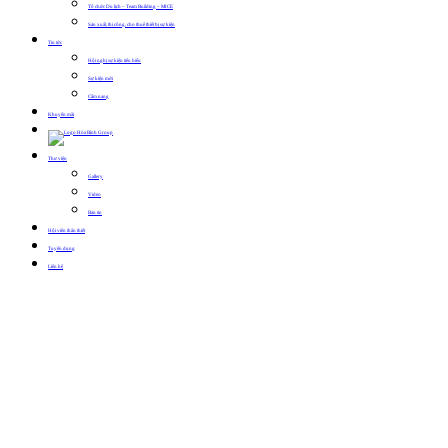
Tổ chức Du lịch – Team Building – MICE
Sản xuất, thi công, cho thuê thiết bị sự kiện
Tin tức
Hội nghị sự kiện tiêu biểu
Sự kiện mới
Cẩm nang
Khuyến mãi
Thư viện
Gallery
Video
Bản tin
Hội viên thân thiết
Tuyển dụng
Liên hệ