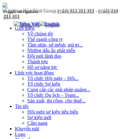
(+84) 913 311 911
-
(+84) 939
Toggle navigation
311 911
Giới thiệu
Về chúng tôi
Thế mạnh công ty
Tầm nhìn, sứ mệnh, giá trị...
Những dấu ấn phát triển
Đội ngũ lãnh đạo
Thành tựu
Hồ sơ năng lực
Lĩnh vực hoạt động
Tổ chức Hội nghị – Hội...
Tổ chức Sự kiện
Cung cấp các giải pháp quảng...
Tổ chức Du lịch – Team...
Sản xuất, thi công, cho thuê...
Tin tức
Hội nghị sự kiện tiêu biểu
Sự kiện mới
Cẩm nang
Khuyến mãi
Logo