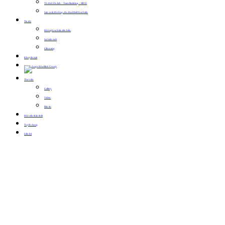
Tổ chức Du lịch – Team Building – MICE
Sản xuất, thi công, cho thuê thiết bị sự kiện
Tin tức
Hội nghị sự kiện tiêu biểu
Sự kiện mới
Cẩm nang
Khuyến mãi
Thư viện
Gallery
Video
Bản tin
Hội viên thân thiết
Tuyển dụng
Liên hệ