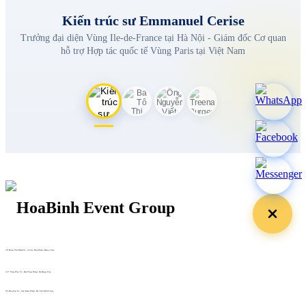
Kiến trúc sư Emmanuel Cerise
Trưởng đại diện Vùng Ile-de-France tại Hà Nội - Giám đốc Cơ quan
hỗ trợ Hợp tác quốc tế Vùng Paris tại Việt Nam
29 Doan Thi Diem St., O Cho Dua Ward, Hanoi City
(+84) 913 311 911 -
(+84) 939 311 911
217 Tran Phu St., Hai Chau Ward, Da Nang City
info@hoabinh-group.com
05 Hoa Cau St., Cau Kieu Ward, Ho Chi Minh City
www.hoabinh-group.com