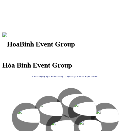
Hòa Bình Event Group
Chất lượng tạo danh tiếng! -
Quality Makes Reputation!
HOABINHGROUP
https://hoabinh-group.com
HOABINHTOURIST
HOABINHAIRLINES
XEM
HOABINHEVENTS
HOABINHBUS
https://hoabinhtourist.com
https://hoabinhairlines.vn
XEM
XEM
https://hoabinhevents.com
https://hoabinhbus.com
XEM
XEM
AVVIETNAM
HOABINHBOOKING
https://avvietnam.com