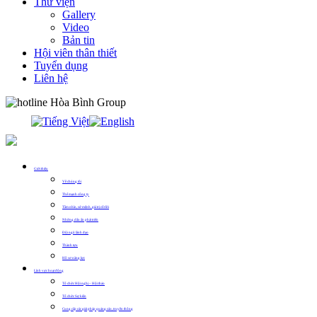
Thư viện
Gallery
Video
Bản tin
Hội viên thân thiết
Tuyển dụng
Liên hệ
0913.311.911
Giới thiệu
Về chúng tôi
Thế mạnh công ty
Tầm nhìn, sứ mệnh, giá trị cốt lõi
Những dấu ấn phát triển
Đội ngũ lãnh đạo
Thành tựu
Hồ sơ năng lực
Lĩnh vực hoạt động
Tổ chức Hội nghị – Hội thảo
Tổ chức Sự kiện
Cung cấp các giải pháp quảng cáo, truyền thông