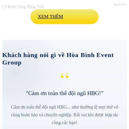
Người Trong
Lễ Khởi Công Động Thổ
XEM THÊM
Khách hàng nói gì về Hòa Bình Event
Group
“
"Cảm ơn toàn thể đội ngũ HBG!"
Cảm ơn toàn thể đội ngũ HBG... như thường lệ mọi thứ vô
cùng hoàn hảo và chuyên nghiệp. Rất vui khi được hợp tác
cùng các bạn!