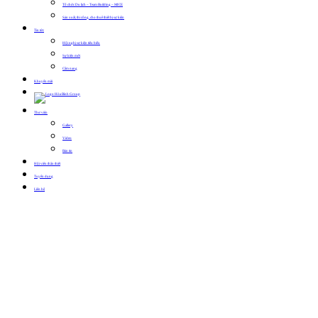
Tổ chức Du lịch – Team Building – MICE
Sản xuất, thi công, cho thuê thiết bị sự kiện
Tin tức
Hội nghị sự kiện tiêu biểu
Sự kiện mới
Cẩm nang
Khuyến mãi
Thư viện
Gallery
Video
Bản tin
Hội viên thân thiết
Tuyển dụng
Liên hệ