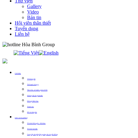
Thư viện
Gallery
Video
Bản tin
Hội viên thân thiết
Tuyển dụng
Liên hệ
0913.311.911
Giới thiệu
Về chúng tôi
Thế mạnh công ty
Tầm nhìn, sứ mệnh, giá trị cốt lõi
Những dấu ấn phát triển
Đội ngũ lãnh đạo
Thành tựu
Hồ sơ năng lực
Lĩnh vực hoạt động
Tổ chức Hội nghị – Hội thảo
Tổ chức Sự kiện
Cung cấp các giải pháp quảng cáo, truyền thông