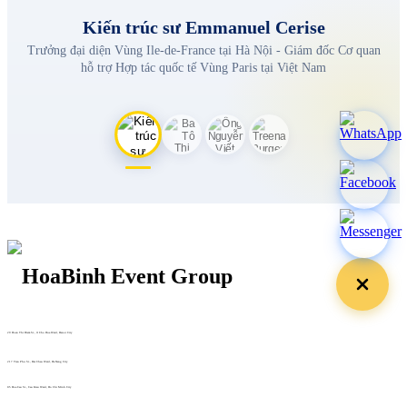
Kiến trúc sư Emmanuel Cerise
Trưởng đại diện Vùng Ile-de-France tại Hà Nội - Giám đốc Cơ quan
hỗ trợ Hợp tác quốc tế Vùng Paris tại Việt Nam
29 Doan Thi Diem St., O Cho Dua Ward, Hanoi City
(+84) 913 311 911 -
(+84) 939 311 911
217 Tran Phu St., Hai Chau Ward, Da Nang City
info@hoabinh-group.com
05 Hoa Cau St., Cau Kieu Ward, Ho Chi Minh City
www.hoabinh-group.com