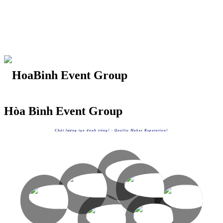
Hòa Bình Event Group
Chất lượng tạo danh tiếng! -
Quality Makes Reputation!
HOABINHGROUP
https://hoabinh-group.com
HOABINHTOURIST
HOABINHAIRLINES
XEM
HOABINHEVENTS
HOABINHBUS
https://hoabinhtourist.com
https://hoabinhairlines.vn
XEM
XEM
https://hoabinhevents.com
https://hoabinhbus.com
XEM
XEM
AVVIETNAM
HOABINHBOOKING
https://avvietnam.com