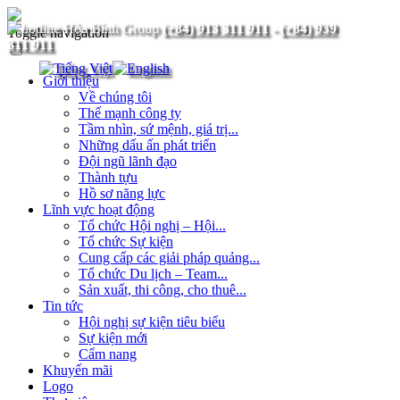
(+84) 913 311 911
-
(+84) 939
Toggle navigation
311 911
Giới thiệu
Về chúng tôi
Thế mạnh công ty
Tầm nhìn, sứ mệnh, giá trị...
Những dấu ấn phát triển
Đội ngũ lãnh đạo
Thành tựu
Hồ sơ năng lực
Lĩnh vực hoạt động
Tổ chức Hội nghị – Hội...
Tổ chức Sự kiện
Cung cấp các giải pháp quảng...
Tổ chức Du lịch – Team...
Sản xuất, thi công, cho thuê...
Tin tức
Hội nghị sự kiện tiêu biểu
Sự kiện mới
Cẩm nang
Khuyến mãi
Logo