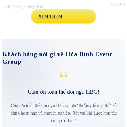
Người Trong
Lễ Khởi Công Động Thổ
XEM THÊM
Khách hàng nói gì về Hòa Bình Event
Group
“
"Cảm ơn toàn thể đội ngũ HBG!"
Cảm ơn toàn thể đội ngũ HBG... như thường lệ mọi thứ vô
cùng hoàn hảo và chuyên nghiệp. Rất vui khi được hợp tác
cùng các bạn!