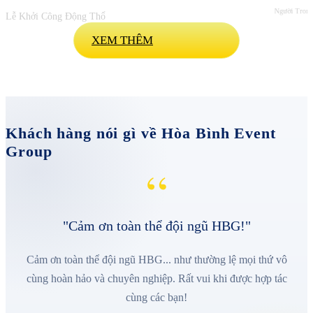
Người Trong
Lễ Khởi Công Động Thổ
XEM THÊM
Khách hàng nói gì về Hòa Bình Event
Group
“
"Cảm ơn toàn thể đội ngũ HBG!"
Cảm ơn toàn thể đội ngũ HBG... như thường lệ mọi thứ vô
cùng hoàn hảo và chuyên nghiệp. Rất vui khi được hợp tác
cùng các bạn!