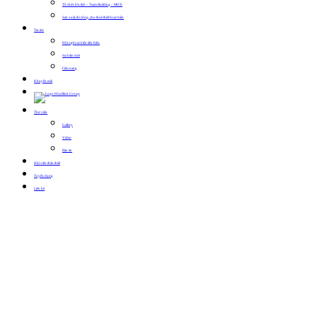
Tổ chức Du lịch – Team Building – MICE
Sản xuất, thi công, cho thuê thiết bị sự kiện
Tin tức
Hội nghị sự kiện tiêu biểu
Sự kiện mới
Cẩm nang
Khuyến mãi
Thư viện
Gallery
Video
Bản tin
Hội viên thân thiết
Tuyển dụng
Liên hệ