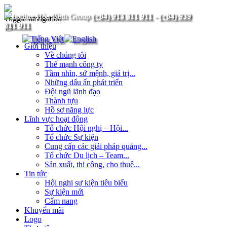
(+84) 913 311 911
-
(+84) 939
Toggle navigation
311 911
Giới thiệu
Về chúng tôi
Thế mạnh công ty
Tầm nhìn, sứ mệnh, giá trị...
Những dấu ấn phát triển
Đội ngũ lãnh đạo
Thành tựu
Hồ sơ năng lực
Lĩnh vực hoạt động
Tổ chức Hội nghị – Hội...
Tổ chức Sự kiện
Cung cấp các giải pháp quảng...
Tổ chức Du lịch – Team...
Sản xuất, thi công, cho thuê...
Tin tức
Hội nghị sự kiện tiêu biểu
Sự kiện mới
Cẩm nang
Khuyến mãi
Logo