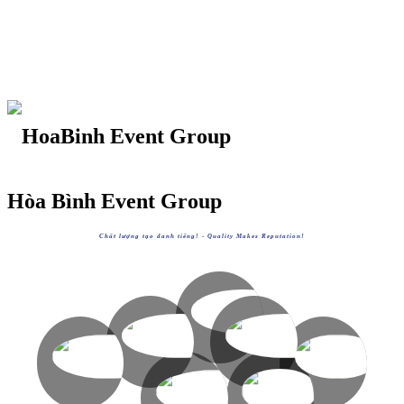
Hòa Bình Event Group
Chất lượng tạo danh tiếng! -
Quality Makes Reputation!
HOABINHGROUP
https://hoabinh-group.com
HOABINHTOURIST
HOABINHAIRLINES
XEM
HOABINHEVENTS
HOABINHBUS
https://hoabinhtourist.com
https://hoabinhairlines.vn
XEM
XEM
https://hoabinhevents.com
https://hoabinhbus.com
XEM
XEM
AVVIETNAM
HOABINHBOOKING
https://avvietnam.com