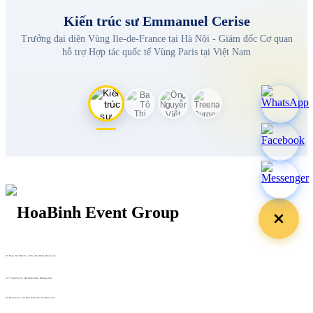
Kiến trúc sư Emmanuel Cerise
Trưởng đại diện Vùng Ile-de-France tại Hà Nội - Giám đốc Cơ quan
hỗ trợ Hợp tác quốc tế Vùng Paris tại Việt Nam
29 Doan Thi Diem St., O Cho Dua Ward, Hanoi City
(+84) 913 311 911 -
(+84) 939 311 911
217 Tran Phu St., Hai Chau Ward, Da Nang City
info@hoabinh-group.com
05 Hoa Cau St., Cau Kieu Ward, Ho Chi Minh City
www.hoabinh-group.com