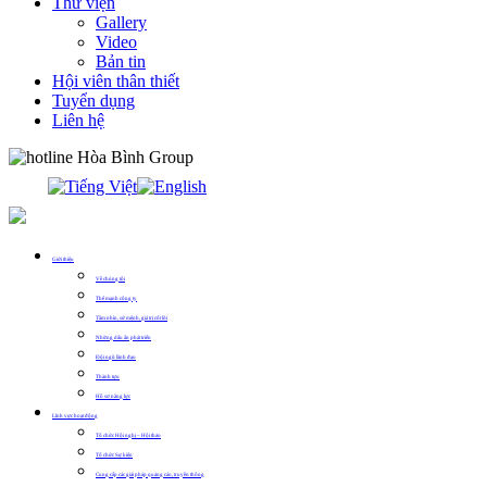
Thư viện
Gallery
Video
Bản tin
Hội viên thân thiết
Tuyển dụng
Liên hệ
0913.311.911
Giới thiệu
Về chúng tôi
Thế mạnh công ty
Tầm nhìn, sứ mệnh, giá trị cốt lõi
Những dấu ấn phát triển
Đội ngũ lãnh đạo
Thành tựu
Hồ sơ năng lực
Lĩnh vực hoạt động
Tổ chức Hội nghị – Hội thảo
Tổ chức Sự kiện
Cung cấp các giải pháp quảng cáo, truyền thông