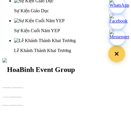
Sự Kiện Giáo Dục
Sự Kiện Cuối Năm YEP
Lễ Khánh Thành Khai Trương
29 Doan Thi Diem St., O Cho Dua Ward, Hanoi City
(+84) 913 311 911 -
(+84) 939 311 911
217 Tran Phu St., Hai Chau Ward, Da Nang City
info@hoabinh-group.com
05 Hoa Cau St., Cau Kieu Ward, Ho Chi Minh City
www.hoabinh-group.com
Profile Hội nghị khoa học Y