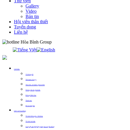
Thư viện
Gallery
Video
Bản tin
Hội viên thân thiết
Tuyển dụng
Liên hệ
0913.311.911
Giới thiệu
Về chúng tôi
Thế mạnh công ty
Tầm nhìn, sứ mệnh, giá trị cốt lõi
Những dấu ấn phát triển
Đội ngũ lãnh đạo
Thành tựu
Hồ sơ năng lực
Lĩnh vực hoạt động
Tổ chức Hội nghị – Hội thảo
Tổ chức Sự kiện
Cung cấp các giải pháp quảng cáo, truyền thông