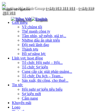
(+84) 913 311 911
-
(+84) 939
Toggle navigation
311 911
Giới thiệu
Về chúng tôi
Thế mạnh công ty
Tầm nhìn, sứ mệnh, giá trị...
Những dấu ấn phát triển
Đội ngũ lãnh đạo
Thành tựu
Hồ sơ năng lực
Lĩnh vực hoạt động
Tổ chức Hội nghị – Hội...
Tổ chức Sự kiện
Cung cấp các giải pháp quảng...
Tổ chức Du lịch – Team...
Sản xuất, thi công, cho thuê...
Tin tức
Hội nghị sự kiện tiêu biểu
Sự kiện mới
Cẩm nang
Khuyến mãi
Logo