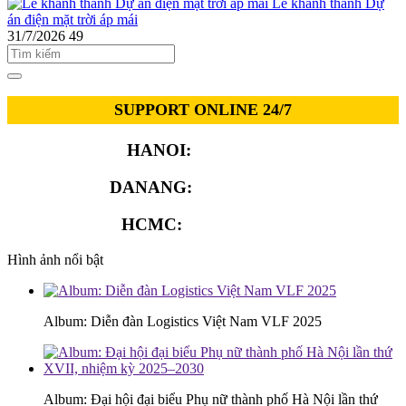
Lễ khánh thành Dự
án điện mặt trời áp mái
31/7/2026
49
SUPPORT ONLINE 24/7
HANOI:
0913.311.911
DANANG:
0913.929.182
HCMC:
0913.341.911
Hình ảnh nổi bật
Album: Diễn đàn Logistics Việt Nam VLF 2025
Album: Đại hội đại biểu Phụ nữ thành phố Hà Nội lần thứ