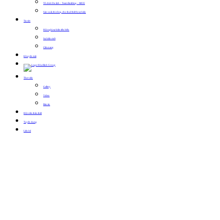
Tổ chức Du lịch – Team Building – MICE
Sản xuất, thi công, cho thuê thiết bị sự kiện
Tin tức
Hội nghị sự kiện tiêu biểu
Sự kiện mới
Cẩm nang
Khuyến mãi
Thư viện
Gallery
Video
Bản tin
Hội viên thân thiết
Tuyển dụng
Liên hệ