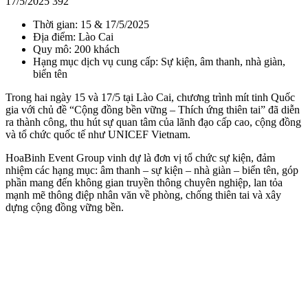
17/5/2025
392
Thời gian: 15 & 17/5/2025
Địa điểm: Lào Cai
Quy mô: 200 khách
Hạng mục dịch vụ cung cấp: Sự kiện, âm thanh, nhà giàn,
biển tên
Trong hai ngày 15 và 17/5 tại Lào Cai, chương trình mít tinh Quốc
gia với chủ đề “Cộng đồng bền vững – Thích ứng thiên tai” đã diễn
ra thành công, thu hút sự quan tâm của lãnh đạo cấp cao, cộng đồng
và tổ chức quốc tế như UNICEF Vietnam.
HoaBinh Event Group vinh dự là đơn vị tổ chức sự kiện, đảm
nhiệm các hạng mục: âm thanh – sự kiện – nhà giàn – biển tên, góp
phần mang đến không gian truyền thông chuyên nghiệp, lan tỏa
mạnh mẽ thông điệp nhân văn về phòng, chống thiên tai và xây
dựng cộng đồng vững bền.