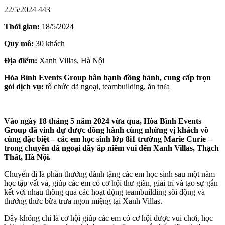
22/5/2024
443
Thời gian:
18/5/2024
Quy mô:
30 khách
Địa điểm:
Xanh Villas, Hà Nội
Hòa Bình Events Group hân hạnh đồng hành, cung cấp trọn
gói dịch vụ:
tổ chức dã ngoại, teambuilding, ăn trưa
Vào ngày 18 tháng 5 năm 2024 vừa qua, Hòa Bình Events
Group đã vinh dự được đồng hành cùng những vị khách vô
cùng đặc biệt – các em học sinh lớp 8i1 trường Marie Curie –
trong chuyến dã ngoại đầy ắp niềm vui đến Xanh Villas, Thạch
Thất, Hà Nội.
Chuyến đi là phần thưởng dành tặng các em học sinh sau một năm
học tập vất vả, giúp các em có cơ hội thư giãn, giải trí và tạo sự gắn
kết với nhau thông qua các hoạt động teambuilding sôi động và
thưởng thức bữa trưa ngon miệng tại Xanh Villas.
Đây không chỉ là cơ hội giúp các em có cơ hội được vui chơi, học