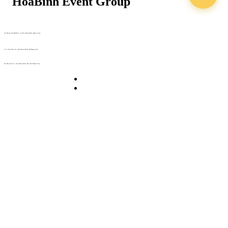
29 Doan Thi Diem St., O Cho Dua Ward, Hanoi City
(+84) 913 311 911 -
(+84) 939 311 911
217 Tran Phu St., Hai Chau Ward, Da Nang City
info@hoabinh-group.com
05 Hoa Cau St., Cau Kieu Ward, Ho Chi Minh City
www.hoabinh-group.com
Profile Hội nghị khoa học Y
tế
Giải pháp Quảng cáo, Truyền thông
Hội viên thân thiết
Bản tin
Tuyển dụng
Liên hệ