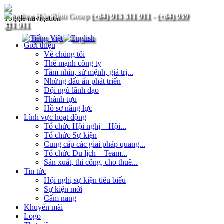
(+84) 913 311 911
-
(+84) 939
Toggle navigation
311 911
Giới thiệu
Về chúng tôi
Thế mạnh công ty
Tầm nhìn, sứ mệnh, giá trị...
Những dấu ấn phát triển
Đội ngũ lãnh đạo
Thành tựu
Hồ sơ năng lực
Lĩnh vực hoạt động
Tổ chức Hội nghị – Hội...
Tổ chức Sự kiện
Cung cấp các giải pháp quảng...
Tổ chức Du lịch – Team...
Sản xuất, thi công, cho thuê...
Tin tức
Hội nghị sự kiện tiêu biểu
Sự kiện mới
Cẩm nang
Khuyến mãi
Logo