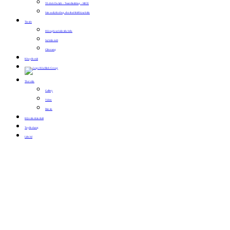
Tổ chức Du lịch – Team Building – MICE
Sản xuất, thi công, cho thuê thiết bị sự kiện
Tin tức
Hội nghị sự kiện tiêu biểu
Sự kiện mới
Cẩm nang
Khuyến mãi
Thư viện
Gallery
Video
Bản tin
Hội viên thân thiết
Tuyển dụng
Liên hệ