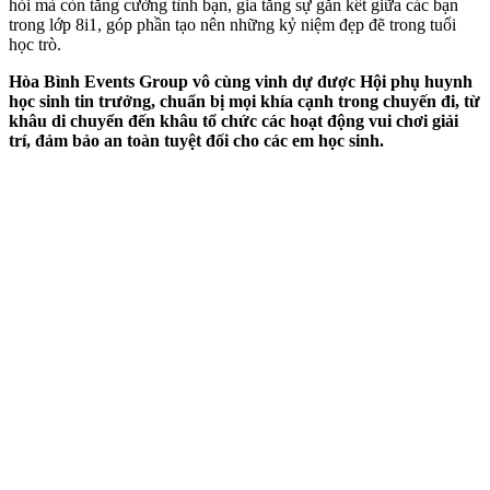
hỏi mà còn tăng cường tình bạn, gia tăng sự gắn kết giữa các bạn
trong lớp 8i1, góp phần tạo nên những kỷ niệm đẹp đẽ trong tuổi
học trò.
Hòa Bình Events Group vô cùng vinh dự được Hội phụ huynh
học sinh tin trưởng, chuẩn bị mọi khía cạnh trong chuyến đi, từ
khâu di chuyển đến khâu tổ chức các hoạt động vui chơi giải
trí, đảm bảo an toàn tuyệt đối cho các em học sinh.