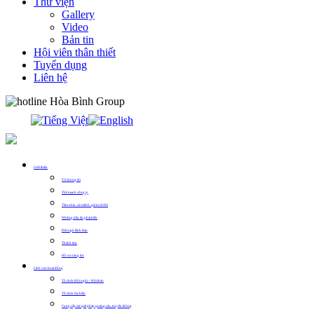
Thư viện
Gallery
Video
Bản tin
Hội viên thân thiết
Tuyển dụng
Liên hệ
0913.311.911
Giới thiệu
Về chúng tôi
Thế mạnh công ty
Tầm nhìn, sứ mệnh, giá trị cốt lõi
Những dấu ấn phát triển
Đội ngũ lãnh đạo
Thành tựu
Hồ sơ năng lực
Lĩnh vực hoạt động
Tổ chức Hội nghị – Hội thảo
Tổ chức Sự kiện
Cung cấp các giải pháp quảng cáo, truyền thông