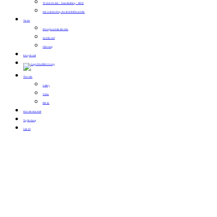
Tổ chức Du lịch – Team Building – MICE
Sản xuất, thi công, cho thuê thiết bị sự kiện
Tin tức
Hội nghị sự kiện tiêu biểu
Sự kiện mới
Cẩm nang
Khuyến mãi
Thư viện
Gallery
Video
Bản tin
Hội viên thân thiết
Tuyển dụng
Liên hệ