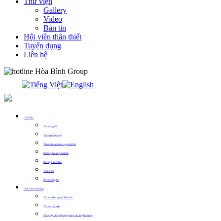
Thư viện
Gallery
Video
Bản tin
Hội viên thân thiết
Tuyển dụng
Liên hệ
0913.311.911
Giới thiệu
Về chúng tôi
Thế mạnh công ty
Tầm nhìn, sứ mệnh, giá trị cốt lõi
Những dấu ấn phát triển
Đội ngũ lãnh đạo
Thành tựu
Hồ sơ năng lực
Lĩnh vực hoạt động
Tổ chức Hội nghị – Hội thảo
Tổ chức Sự kiện
Cung cấp các giải pháp quảng cáo, truyền thông