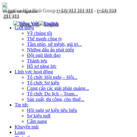
(+84) 913 311 911
-
(+84) 939
Toggle navigation
311 911
Giới thiệu
Về chúng tôi
Thế mạnh công ty
Tầm nhìn, sứ mệnh, giá trị...
Những dấu ấn phát triển
Đội ngũ lãnh đạo
Thành tựu
Hồ sơ năng lực
Lĩnh vực hoạt động
Tổ chức Hội nghị – Hội...
Tổ chức Sự kiện
Cung cấp các giải pháp quảng...
Tổ chức Du lịch – Team...
Sản xuất, thi công, cho thuê...
Tin tức
Hội nghị sự kiện tiêu biểu
Sự kiện mới
Cẩm nang
Khuyến mãi
Logo