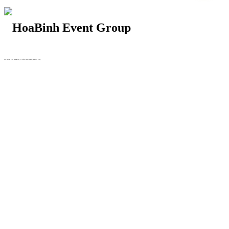
29 Doan Thi Diem St., O Cho Dua Ward, Hanoi City
(+84) 913 311 911 -
(+84) 939 311 911
217 Tran Phu St., Hai Chau Ward, Da Nang City
info@hoabinh-group.com
05 Hoa Cau St., Cau Kieu Ward, Ho Chi Minh City
www.hoabinh-group.com
Profile Hội nghị khoa học Y
tế
Giải pháp Quảng cáo, Truyền thông
Hội viên thân thiết
Bản tin
Tuyển dụng
Liên hệ