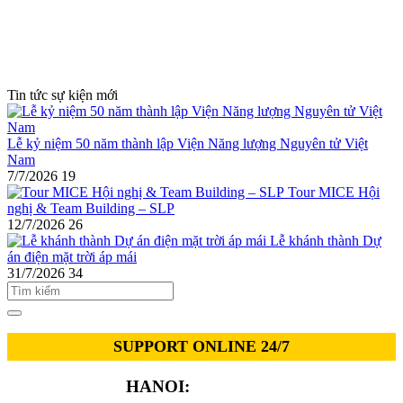
Tin tức sự kiện mới
Lễ kỷ niệm 50 năm thành lập Viện Năng lượng Nguyên tử Việt
Nam
7/7/2026
19
Tour MICE Hội
nghị & Team Building – SLP
12/7/2026
26
Lễ khánh thành Dự
án điện mặt trời áp mái
31/7/2026
34
SUPPORT ONLINE 24/7
HANOI:
0913.311.911