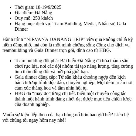
Thời gian: 18-19/9/2025
Địa điểm: Đà Nẵng
Quy mô: 250 khách
Hạng mục dịch vụ: Team Building, Media, Nhân sự, Gala
Dinner
Hành trình “NIRVANA DANANG TRIP” vừa qua không chỉ là kỷ
niệm đáng nhớ, mà còn là một minh chứng sống động cho dịch vụ
teambuilding và Gala Dinner trọn gói, đỉnh cao từ HBG.
Team building đột phá: Bãi biển Đà Nẵng đã hóa thành sân
chơi rực lửa, nơi các đội nhóm tái tạo năng lượng, tăng cường
tinh thần đồng đội và bứt phá giới hạn.
Gala dinner đẳng cấp: Từ sân khấu choáng ngợp đến kịch
bản chương trình độc đáo, chuyên nghiệp. Một đêm tri ân nơi
cảm xúc thăng hoa và tầm nhìn hội tụ.
HBG đã “may đo” từng chi tiết, biến một chuyến công tác
thành một hành trình đáng nhớ, đạt được mục tiêu chiến lược
của doanh nghiệp.
Muốn sự kiện tiếp theo của bạn bùng nổ hơn bao giờ hết? Liên hệ
với chúng tôi ngay hôm nay nhé!