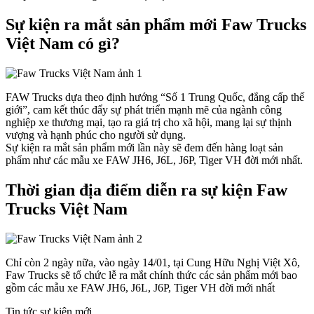
Sự kiện ra mắt sản phẩm mới Faw Trucks
Việt Nam có gì?
FAW Trucks dựa theo định hướng “Số 1 Trung Quốc, đẳng cấp thế
giới”, cam kết thúc đẩy sự phát triển mạnh mẽ của ngành công
nghiệp xe thương mại, tạo ra giá trị cho xã hội, mang lại sự thịnh
vượng và hạnh phúc cho người sử dụng.
Sự kiện ra mắt sản phẩm mới lần này sẽ đem đến hàng loạt sản
phẩm như các mẫu xe FAW JH6, J6L, J6P, Tiger VH đời mới nhất.
Thời gian địa điểm diễn ra sự kiện Faw
Trucks Việt Nam
Chỉ còn 2 ngày nữa, vào ngày 14/01, tại Cung Hữu Nghị Việt Xô,
Faw Trucks sẽ tổ chức lễ ra mắt chính thức các sản phẩm mới bao
gồm các mẫu xe FAW JH6, J6L, J6P, Tiger VH đời mới nhất
Tin tức sự kiện mới