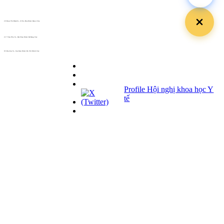
29 Doan Thi Diem St., O Cho Dua Ward, Hanoi City
(+84) 913 311 911 -
(+84) 939 311 911
217 Tran Phu St., Hai Chau Ward, Da Nang City
info@hoabinh-group.com
05 Hoa Cau St., Cau Kieu Ward, Ho Chi Minh City
www.hoabinh-group.com
Profile Hội nghị khoa học Y
tế
Giải pháp Quảng cáo, Truyền thông
Hội viên thân thiết
Bản tin
Tuyển dụng
Liên hệ