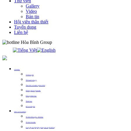
Thư viện
Gallery
Video
Bản tin
Hội viên thân thiết
Tuyển dụng
Liên hệ
0913.311.911
Giới thiệu
Về chúng tôi
Thế mạnh công ty
Tầm nhìn, sứ mệnh, giá trị cốt lõi
Những dấu ấn phát triển
Đội ngũ lãnh đạo
Thành tựu
Hồ sơ năng lực
Lĩnh vực hoạt động
Tổ chức Hội nghị – Hội thảo
Tổ chức Sự kiện
Cung cấp các giải pháp quảng cáo, truyền thông