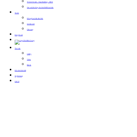
Tổ chức Du lịch – Team Building – MICE
Sản xuất, thi công, cho thuê thiết bị sự kiện
Tin tức
Hội nghị sự kiện tiêu biểu
Sự kiện mới
Cẩm nang
Khuyến mãi
Thư viện
Gallery
Video
Bản tin
Hội viên thân thiết
Tuyển dụng
Liên hệ