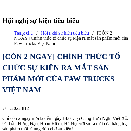
Hội nghị sự kiện tiêu biểu
Trang chủ
/
Hội nghị sự kiện tiêu biểu
/
[CÒN 2
NGÀY] Chính thức tổ chức sự kiện ra mắt sản phẩm mới của
Faw Trucks Việt Nam
[CÒN 2 NGÀY] CHÍNH THỨC TỔ
CHỨC SỰ KIỆN RA MẮT SẢN
PHẨM MỚI CỦA FAW TRUCKS
VIỆT NAM
7/11/2022
812
Chỉ còn 2 ngày nữa là đến ngày 14/01, tại Cung Hữu Nghị Việt Xô,
91 Trần Hưng Đạo, Hoàn Kiếm, Hà Nội với sự ra mắt của hàng loạt
sản phẩm mới. Cùng đón chờ sự kiện!