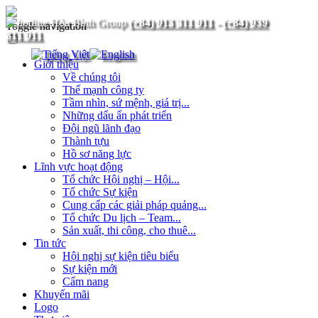
(+84) 913 311 911
-
(+84) 939
Toggle navigation
311 911
Giới thiệu
Về chúng tôi
Thế mạnh công ty
Tầm nhìn, sứ mệnh, giá trị...
Những dấu ấn phát triển
Đội ngũ lãnh đạo
Thành tựu
Hồ sơ năng lực
Lĩnh vực hoạt động
Tổ chức Hội nghị – Hội...
Tổ chức Sự kiện
Cung cấp các giải pháp quảng...
Tổ chức Du lịch – Team...
Sản xuất, thi công, cho thuê...
Tin tức
Hội nghị sự kiện tiêu biểu
Sự kiện mới
Cẩm nang
Khuyến mãi
Logo