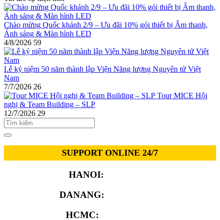
Chào mừng Quốc khánh 2/9 – Ưu đãi 10% gói thiết bị Âm thanh,
Ánh sáng & Màn hình LED
4/8/2026
59
Lễ kỷ niệm 50 năm thành lập Viện Năng lượng Nguyên tử Việt
Nam
7/7/2026
26
Tour MICE Hội
nghị & Team Building – SLP
12/7/2026
29
SUPPORT ONLINE 24/7
HANOI:
0913.311.911
DANANG:
0913.929.182
HCMC:
0913.341.911