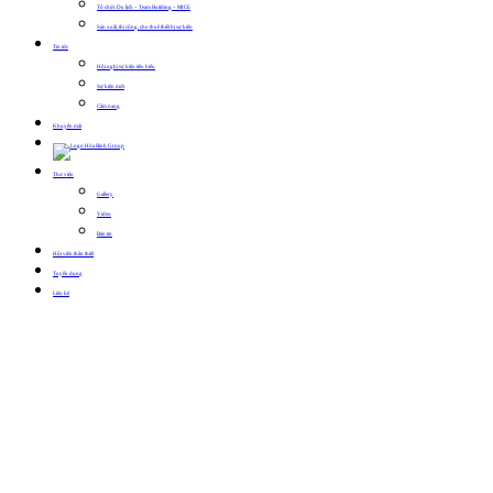
Tổ chức Du lịch – Team Building – MICE
Sản xuất, thi công, cho thuê thiết bị sự kiện
Tin tức
Hội nghị sự kiện tiêu biểu
Sự kiện mới
Cẩm nang
Khuyến mãi
Thư viện
Gallery
Video
Bản tin
Hội viên thân thiết
Tuyển dụng
Liên hệ