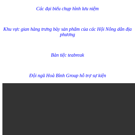
Các đại biểu chụp hình lưu niệm
Khu vực gian hàng trưng bày sản phẩm của các Hội Nông dân địa
phương
Bàn tiệc teabreak
Đội ngũ Hoà Bình Group hỗ trợ sự kiện