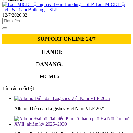
Tour MICE Hội
nghị & Team Building – SLP
12/7/2026
32
SUPPORT ONLINE 24/7
HANOI:
0913.311.911
DANANG:
0913.929.182
HCMC:
0913.341.911
Hình ảnh nổi bật
Album: Diễn đàn Logistics Việt Nam VLF 2025