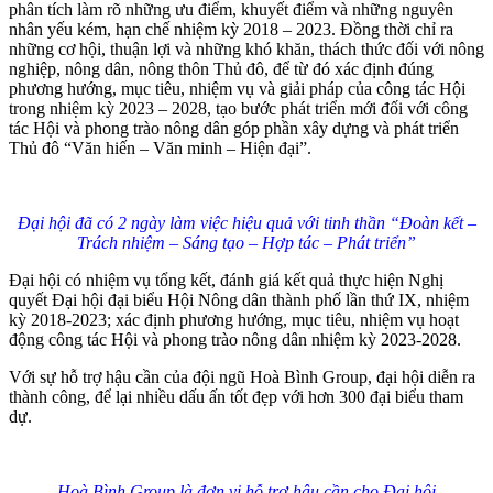
phân tích làm rõ những ưu điểm, khuyết điểm và những nguyên
nhân yếu kém, hạn chế nhiệm kỳ 2018 – 2023. Đồng thời chỉ ra
những cơ hội, thuận lợi và những khó khăn, thách thức đối với nông
nghiệp, nông dân, nông thôn Thủ đô, để từ đó xác định đúng
phương hướng, mục tiêu, nhiệm vụ và giải pháp của công tác Hội
trong nhiệm kỳ 2023 – 2028, tạo bước phát triển mới đối với công
tác Hội và phong trào nông dân góp phần xây dựng và phát triển
Thủ đô “Văn hiến – Văn minh – Hiện đại”.
Đại hội đã có 2 ngày làm việc hiệu quả với tinh thần “Đoàn kết –
Trách nhiệm – Sáng tạo – Hợp tác – Phát triển”
Đại hội có nhiệm vụ tổng kết, đánh giá kết quả thực hiện Nghị
quyết Đại hội đại biểu Hội Nông dân thành phố lần thứ IX, nhiệm
kỳ 2018-2023; xác định phương hướng, mục tiêu, nhiệm vụ hoạt
động công tác Hội và phong trào nông dân nhiệm kỳ 2023-2028.
Với sự hỗ trợ hậu cần của đội ngũ Hoà Bình Group, đại hội diễn ra
thành công, để lại nhiều dấu ấn tốt đẹp với hơn 300 đại biểu tham
dự.
Hoà Bình Group là đơn vị hỗ trợ hậu cần cho Đại hội