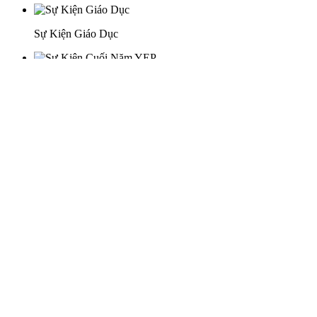
Sự Kiện Giáo Dục
Sự Kiện Cuối Năm YEP
Lễ Khánh Thành Khai Trương
29 Doan Thi Diem St., O Cho Dua Ward, Hanoi City
(+84) 913 311 911 -
(+84) 939 311 911
217 Tran Phu St., Hai Chau Ward, Da Nang City
info@hoabinh-group.com
05 Hoa Cau St., Cau Kieu Ward, Ho Chi Minh City
www.hoabinh-group.com
Profile Hội nghị khoa học Y