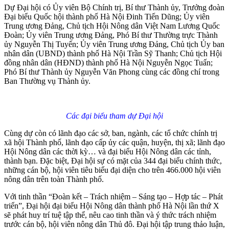
Dự Đại hội có Ủy viên Bộ Chính trị, Bí thư Thành ủy, Trưởng đoàn
Đại biểu Quốc hội thành phố Hà Nội Đinh Tiến Dũng; Ủy viên
Trung ương Đảng, Chủ tịch Hội Nông dân Việt Nam Lương Quốc
Đoàn; Ủy viên Trung ương Đảng, Phó Bí thư Thường trực Thành
ủy Nguyễn Thị Tuyến; Ủy viên Trung ương Đảng, Chủ tịch Ủy ban
nhân dân (UBND) thành phố Hà Nội Trần Sỹ Thanh; Chủ tịch Hội
đồng nhân dân (HĐND) thành phố Hà Nội Nguyễn Ngọc Tuấn;
Phó Bí thư Thành ủy Nguyễn Văn Phong cùng các đồng chí trong
Ban Thường vụ Thành ủy.
Các đại biểu tham dự Đại hội
Cùng dự còn có lãnh đạo các sở, ban, ngành, các tổ chức chính trị
xã hội Thành phố, lãnh đạo cấp ủy các quận, huyện, thị xã; lãnh đạo
Hội Nông dân các thời kỳ… và đại biểu Hội Nông dân các tỉnh,
thành bạn. Đặc biệt, Đại hội sự có mặt của 344 đại biểu chính thức,
những cán bộ, hội viên tiêu biểu đại diện cho trên 466.000 hội viên
nông dân trên toàn Thành phố.
Với tinh thần “Đoàn kết – Trách nhiệm – Sáng tạo – Hợp tác – Phát
triển”, Đại hội đại biểu Hội Nông dân thành phố Hà Nội lần thứ X
sẽ phát huy trí tuệ tập thể, nêu cao tinh thần và ý thức trách nhiệm
trước cán bộ, hội viên nông dân Thủ đô. Đại hội tập trung thảo luận,