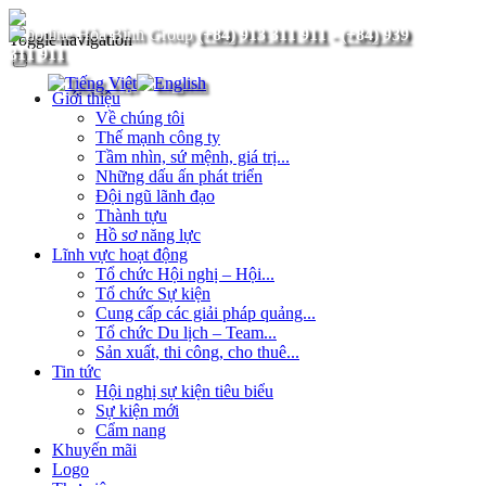
(+84) 913 311 911
-
(+84) 939
Toggle navigation
311 911
Giới thiệu
Về chúng tôi
Thế mạnh công ty
Tầm nhìn, sứ mệnh, giá trị...
Những dấu ấn phát triển
Đội ngũ lãnh đạo
Thành tựu
Hồ sơ năng lực
Lĩnh vực hoạt động
Tổ chức Hội nghị – Hội...
Tổ chức Sự kiện
Cung cấp các giải pháp quảng...
Tổ chức Du lịch – Team...
Sản xuất, thi công, cho thuê...
Tin tức
Hội nghị sự kiện tiêu biểu
Sự kiện mới
Cẩm nang
Khuyến mãi
Logo