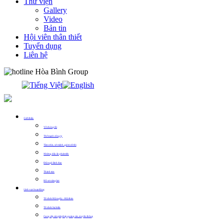
Thư viện
Gallery
Video
Bản tin
Hội viên thân thiết
Tuyển dụng
Liên hệ
0913.311.911
Giới thiệu
Về chúng tôi
Thế mạnh công ty
Tầm nhìn, sứ mệnh, giá trị cốt lõi
Những dấu ấn phát triển
Đội ngũ lãnh đạo
Thành tựu
Hồ sơ năng lực
Lĩnh vực hoạt động
Tổ chức Hội nghị – Hội thảo
Tổ chức Sự kiện
Cung cấp các giải pháp quảng cáo, truyền thông