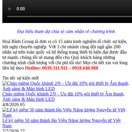
Đại biểu tham dự chia sẻ cảm nhận về chương trình
Hoà Bình Group là đơn vị có 15 năm kinh nghiệm tổ chức sự kiện,
hội nghị chuyên nghiệp. Với 3 chi nhánh cùng đội ngũ gần 200
nhân sự trên toàn quốc và hệ thống trang thiết bị hiện đại được đầu
tư mạnh, chúng tôi sẽ mang đến cho Quý khách hàng những
chương trình chất lượng với chi phí tối ưu! Mọi chi tiết xin vui lòng
liên hệ theo
Hotline: 0939.311.911 – 0918.640.988
Tin tức sự kiện mới
Chào mừng Quốc khánh 2/9 – Ưu đãi 10% gói thiết bị Âm thanh,
Ánh sáng & Màn hình LED
4/8/2026
65
Lễ kỷ niệm 50 năm thành lập Viện Năng lượng Nguyên tử Việt
Nam
7/7/2026
27