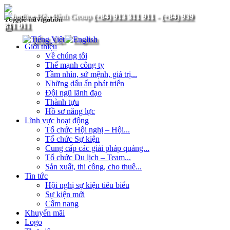
(+84) 913 311 911
-
(+84) 939
Toggle navigation
311 911
Giới thiệu
Về chúng tôi
Thế mạnh công ty
Tầm nhìn, sứ mệnh, giá trị...
Những dấu ấn phát triển
Đội ngũ lãnh đạo
Thành tựu
Hồ sơ năng lực
Lĩnh vực hoạt động
Tổ chức Hội nghị – Hội...
Tổ chức Sự kiện
Cung cấp các giải pháp quảng...
Tổ chức Du lịch – Team...
Sản xuất, thi công, cho thuê...
Tin tức
Hội nghị sự kiện tiêu biểu
Sự kiện mới
Cẩm nang
Khuyến mãi
Logo