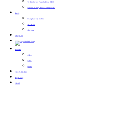
Tổ chức Du lịch – Team Building – MICE
Sản xuất, thi công, cho thuê thiết bị sự kiện
Tin tức
Hội nghị sự kiện tiêu biểu
Sự kiện mới
Cẩm nang
Khuyến mãi
Thư viện
Gallery
Video
Bản tin
Hội viên thân thiết
Tuyển dụng
Liên hệ