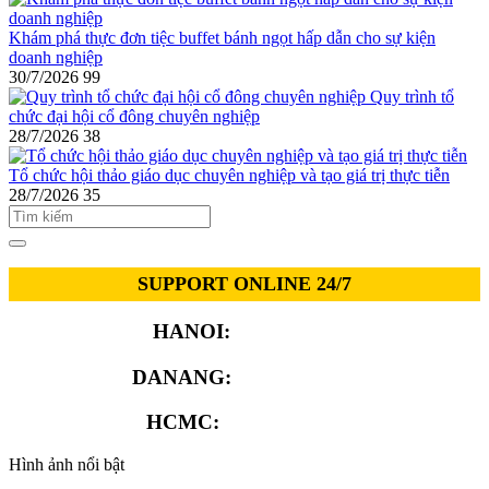
Khám phá thực đơn tiệc buffet bánh ngọt hấp dẫn cho sự kiện
doanh nghiệp
30/7/2026
99
Quy trình tổ
chức đại hội cổ đông chuyên nghiệp
28/7/2026
38
Tổ chức hội thảo giáo dục chuyên nghiệp và tạo giá trị thực tiễn
28/7/2026
35
SUPPORT ONLINE 24/7
HANOI:
0913.311.911
DANANG:
0913.929.182
HCMC:
0913.341.911
Hình ảnh nổi bật