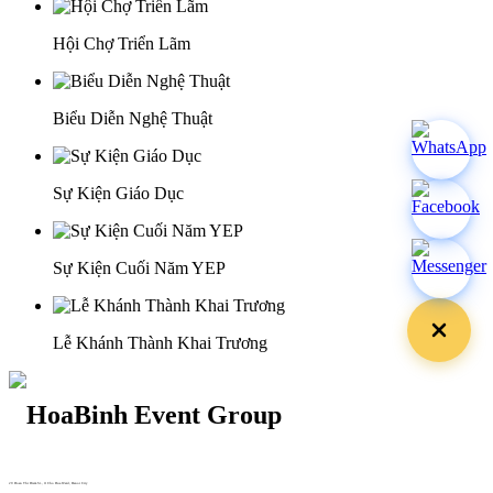
Hội Chợ Triển Lãm
Biểu Diễn Nghệ Thuật
Sự Kiện Giáo Dục
Sự Kiện Cuối Năm YEP
Lễ Khánh Thành Khai Trương
29 Doan Thi Diem St., O Cho Dua Ward, Hanoi City
(+84) 913 311 911 -
(+84) 939 311 911