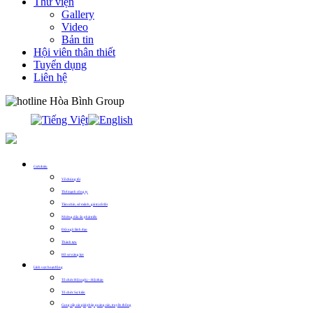
Thư viện
Gallery
Video
Bản tin
Hội viên thân thiết
Tuyển dụng
Liên hệ
0913.311.911
Giới thiệu
Về chúng tôi
Thế mạnh công ty
Tầm nhìn, sứ mệnh, giá trị cốt lõi
Những dấu ấn phát triển
Đội ngũ lãnh đạo
Thành tựu
Hồ sơ năng lực
Lĩnh vực hoạt động
Tổ chức Hội nghị – Hội thảo
Tổ chức Sự kiện
Cung cấp các giải pháp quảng cáo, truyền thông