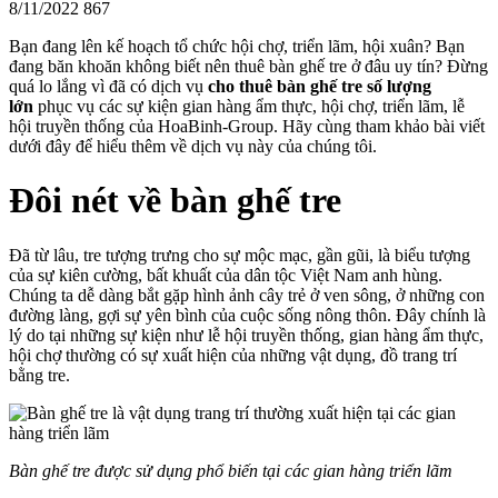
8/11/2022
867
Bạn đang lên kế hoạch tổ chức hội chợ, triển lãm, hội xuân? Bạn
đang băn khoăn không biết nên thuê bàn ghế tre ở đâu uy tín? Đừng
quá lo lắng vì đã có dịch vụ
cho thuê bàn ghế tre số lượng
lớn
phục vụ các sự kiện gian hàng ẩm thực, hội chợ, triển lãm, lễ
hội truyền thống của HoaBinh-Group. Hãy cùng tham khảo bài viết
dưới đây để hiểu thêm về dịch vụ này của chúng tôi.
Đôi nét về bàn ghế tre
Đã từ lâu, tre tượng trưng cho sự mộc mạc, gần gũi, là biểu tượng
của sự kiên cường, bất khuất của dân tộc Việt Nam anh hùng.
Chúng ta dễ dàng bắt gặp hình ảnh cây trẻ ở ven sông, ở những con
đường làng, gợi sự yên bình của cuộc sống nông thôn. Đây chính là
lý do tại những sự kiện như lễ hội truyền thống, gian hàng ẩm thực,
hội chợ thường có sự xuất hiện của những vật dụng, đồ trang trí
bằng tre.
Bàn ghế tre được sử dụng phổ biến tại các gian hàng triển lãm