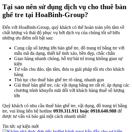
Tại sao nên sử dụng dịch vụ cho thuê bàn
ghế tre tại HoaBinh-Group?
Đến với HoaBinh-Group, quý khách có thể hoàn toàn yên tâm về
chất lượng và thái độ phục vụ bởi dịch vụ của chúng tôi sở hữu
những ưu điểm nổi bật sau:
Cung cấp số lượng lớn bàn ghế tre, đồ trang trí bằng tre với
mẫu mã đa dạng, thiết kế tinh xảo, bền đẹp, chắc chắn
Giao hàng nhanh chóng, hỗ trợ bài trí trong không gian sự
kiện
Tư vấn chu đáo, tận tâm, đưa ra giải pháp tối ưu cho khách
hàng
Thủ tục cho thuê bàn ghế tre rõ ràng, nhanh gọn
Giá thuê bàn ghế tre, các vật dụng bằng tre rất rẻ, áp dụng các
chương trình khuyến mãi đối với khách hàng thuê số lượng
lớn
Quý khách có nhu cầu thuê bàn ghế tre, vật dụng, đồ trang trí bằng
tre, vui lòng liên hệ hotline
0939.311.911 hoặc 0918.640.988
để
được tư vấn và báo giá một cách nhanh nhất!
Tin tức sự kiện mới