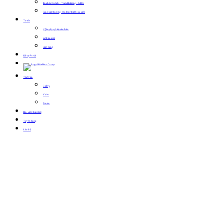
Tổ chức Du lịch – Team Building – MICE
Sản xuất, thi công, cho thuê thiết bị sự kiện
Tin tức
Hội nghị sự kiện tiêu biểu
Sự kiện mới
Cẩm nang
Khuyến mãi
Thư viện
Gallery
Video
Bản tin
Hội viên thân thiết
Tuyển dụng
Liên hệ