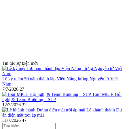
Tin tức sự kiện mới
Lễ kỷ niệm 50 năm thành lập Viện Năng lượng Nguyên tử Việt
Nam
7/7/2026
27
Tour MICE Hội
nghị & Team Building – SLP
12/7/2026
32
Lễ khánh thành Dự
án điện mặt trời áp mái
31/7/2026
47