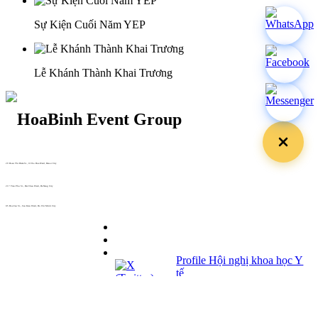
Sự Kiện Cuối Năm YEP
Lễ Khánh Thành Khai Trương
29 Doan Thi Diem St., O Cho Dua Ward, Hanoi City
(+84) 913 311 911 -
(+84) 939 311 911
217 Tran Phu St., Hai Chau Ward, Da Nang City
info@hoabinh-group.com
05 Hoa Cau St., Cau Kieu Ward, Ho Chi Minh City
www.hoabinh-group.com
Profile Hội nghị khoa học Y
tế