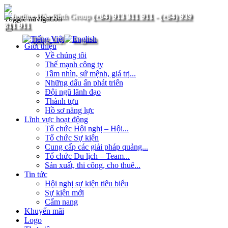
(+84) 913 311 911
-
(+84) 939
Toggle navigation
311 911
Giới thiệu
Về chúng tôi
Thế mạnh công ty
Tầm nhìn, sứ mệnh, giá trị...
Những dấu ấn phát triển
Đội ngũ lãnh đạo
Thành tựu
Hồ sơ năng lực
Lĩnh vực hoạt động
Tổ chức Hội nghị – Hội...
Tổ chức Sự kiện
Cung cấp các giải pháp quảng...
Tổ chức Du lịch – Team...
Sản xuất, thi công, cho thuê...
Tin tức
Hội nghị sự kiện tiêu biểu
Sự kiện mới
Cẩm nang
Khuyến mãi
Logo