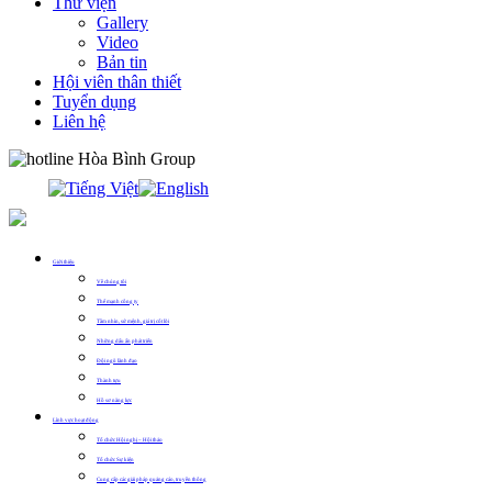
Thư viện
Gallery
Video
Bản tin
Hội viên thân thiết
Tuyển dụng
Liên hệ
0913.311.911
Giới thiệu
Về chúng tôi
Thế mạnh công ty
Tầm nhìn, sứ mệnh, giá trị cốt lõi
Những dấu ấn phát triển
Đội ngũ lãnh đạo
Thành tựu
Hồ sơ năng lực
Lĩnh vực hoạt động
Tổ chức Hội nghị – Hội thảo
Tổ chức Sự kiện
Cung cấp các giải pháp quảng cáo, truyền thông