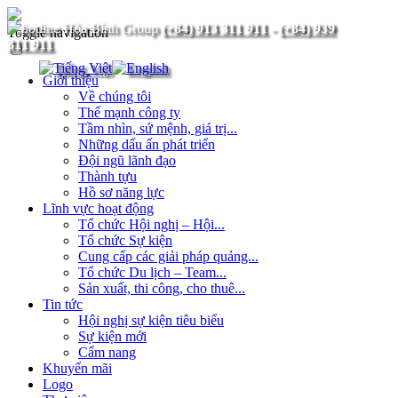
(+84) 913 311 911
-
(+84) 939
Toggle navigation
311 911
Giới thiệu
Về chúng tôi
Thế mạnh công ty
Tầm nhìn, sứ mệnh, giá trị...
Những dấu ấn phát triển
Đội ngũ lãnh đạo
Thành tựu
Hồ sơ năng lực
Lĩnh vực hoạt động
Tổ chức Hội nghị – Hội...
Tổ chức Sự kiện
Cung cấp các giải pháp quảng...
Tổ chức Du lịch – Team...
Sản xuất, thi công, cho thuê...
Tin tức
Hội nghị sự kiện tiêu biểu
Sự kiện mới
Cẩm nang
Khuyến mãi
Logo