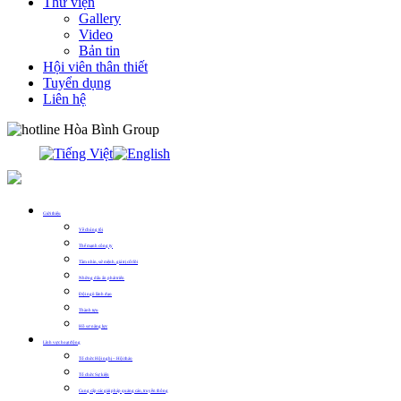
Thư viện
Gallery
Video
Bản tin
Hội viên thân thiết
Tuyển dụng
Liên hệ
0913.311.911
Giới thiệu
Về chúng tôi
Thế mạnh công ty
Tầm nhìn, sứ mệnh, giá trị cốt lõi
Những dấu ấn phát triển
Đội ngũ lãnh đạo
Thành tựu
Hồ sơ năng lực
Lĩnh vực hoạt động
Tổ chức Hội nghị – Hội thảo
Tổ chức Sự kiện
Cung cấp các giải pháp quảng cáo, truyền thông