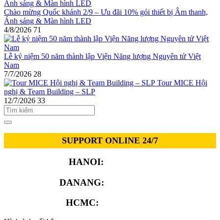
Chào mừng Quốc khánh 2/9 – Ưu đãi 10% gói thiết bị Âm thanh,
Ánh sáng & Màn hình LED
4/8/2026
71
Lễ kỷ niệm 50 năm thành lập Viện Năng lượng Nguyên tử Việt
Nam
7/7/2026
28
Tour MICE Hội
nghị & Team Building – SLP
12/7/2026
33
SUPPORT ONLINE 24/7
HANOI:
0913.311.911
DANANG:
0913.929.182
HCMC:
0913.341.911