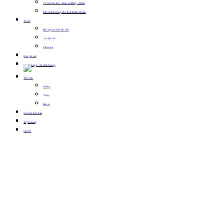
Tổ chức Du lịch – Team Building – MICE
Sản xuất, thi công, cho thuê thiết bị sự kiện
Tin tức
Hội nghị sự kiện tiêu biểu
Sự kiện mới
Cẩm nang
Khuyến mãi
Thư viện
Gallery
Video
Bản tin
Hội viên thân thiết
Tuyển dụng
Liên hệ