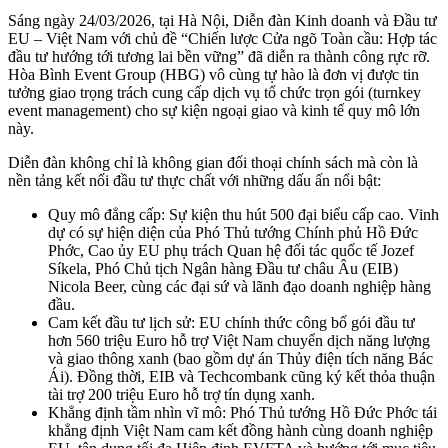
Sáng ngày 24/03/2026, tại Hà Nội, Diễn đàn Kinh doanh và Đầu tư
EU – Việt Nam với chủ đề “Chiến lược Cửa ngõ Toàn cầu: Hợp tác
đầu tư hướng tới tương lai bền vững” đã diễn ra thành công rực rỡ.
Hòa Bình Event Group (HBG) vô cùng tự hào là đơn vị được tin
tưởng giao trọng trách cung cấp dịch vụ tổ chức trọn gói (turnkey
event management) cho sự kiện ngoại giao và kinh tế quy mô lớn
này.
Diễn đàn không chỉ là không gian đối thoại chính sách mà còn là
nền tảng kết nối đầu tư thực chất với những dấu ấn nổi bật:
Quy mô đẳng cấp: Sự kiện thu hút 500 đại biểu cấp cao. Vinh
dự có sự hiện diện của Phó Thủ tướng Chính phủ Hồ Đức
Phớc, Cao ủy EU phụ trách Quan hệ đối tác quốc tế Jozef
Síkela, Phó Chủ tịch Ngân hàng Đầu tư châu Âu (EIB)
Nicola Beer, cùng các đại sứ và lãnh đạo doanh nghiệp hàng
đầu.
Cam kết đầu tư lịch sử: EU chính thức công bố gói đầu tư
hơn 560 triệu Euro hỗ trợ Việt Nam chuyển dịch năng lượng
và giao thông xanh (bao gồm dự án Thủy điện tích năng Bác
Ái). Đồng thời, EIB và Techcombank cũng ký kết thỏa thuận
tài trợ 200 triệu Euro hỗ trợ tín dụng xanh.
Khẳng định tầm nhìn vĩ mô: Phó Thủ tướng Hồ Đức Phớc tái
khẳng định Việt Nam cam kết đồng hành cùng doanh nghiệp