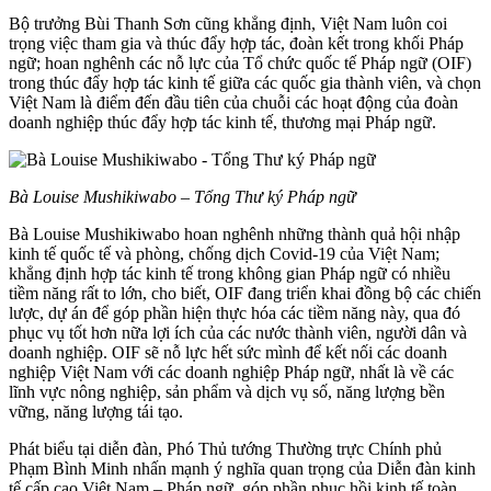
Bộ trưởng Bùi Thanh Sơn cũng khẳng định, Việt Nam luôn coi
trọng việc tham gia và thúc đẩy hợp tác, đoàn kết trong khối Pháp
ngữ; hoan nghênh các nỗ lực của Tổ chức quốc tế Pháp ngữ (OIF)
trong thúc đẩy hợp tác kinh tế giữa các quốc gia thành viên, và chọn
Việt Nam là điểm đến đầu tiên của chuỗi các hoạt động của đoàn
doanh nghiệp thúc đẩy hợp tác kinh tế, thương mại Pháp ngữ.
Bà Louise Mushikiwabo – Tổng Thư ký Pháp ngữ
Bà Louise Mushikiwabo hoan nghênh những thành quả hội nhập
kinh tế quốc tế và phòng, chống dịch Covid-19 của Việt Nam;
khẳng định hợp tác kinh tế trong không gian Pháp ngữ có nhiều
tiềm năng rất to lớn, cho biết, OIF đang triển khai đồng bộ các chiến
lược, dự án để góp phần hiện thực hóa các tiềm năng này, qua đó
phục vụ tốt hơn nữa lợi ích của các nước thành viên, người dân và
doanh nghiệp. OIF sẽ nỗ lực hết sức mình để kết nối các doanh
nghiệp Việt Nam với các doanh nghiệp Pháp ngữ, nhất là về các
lĩnh vực nông nghiệp, sản phẩm và dịch vụ số, năng lượng bền
vững, năng lượng tái tạo.
Phát biểu tại diễn đàn, Phó Thủ tướng Thường trực Chính phủ
Phạm Bình Minh nhấn mạnh ý nghĩa quan trọng của Diễn đàn kinh
tế cấp cao Việt Nam – Pháp ngữ, góp phần phục hồi kinh tế toàn