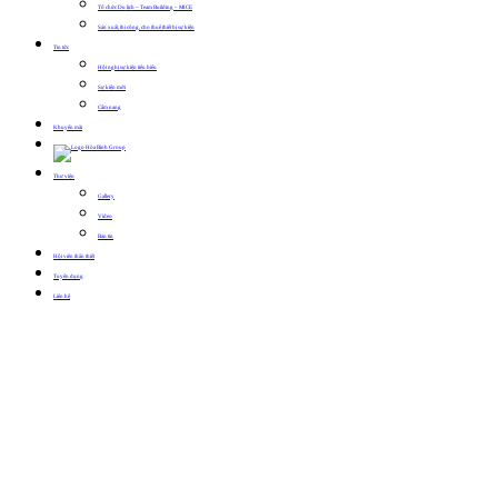
Tổ chức Du lịch – Team Building – MICE
Sản xuất, thi công, cho thuê thiết bị sự kiện
Tin tức
Hội nghị sự kiện tiêu biểu
Sự kiện mới
Cẩm nang
Khuyến mãi
Thư viện
Gallery
Video
Bản tin
Hội viên thân thiết
Tuyển dụng
Liên hệ