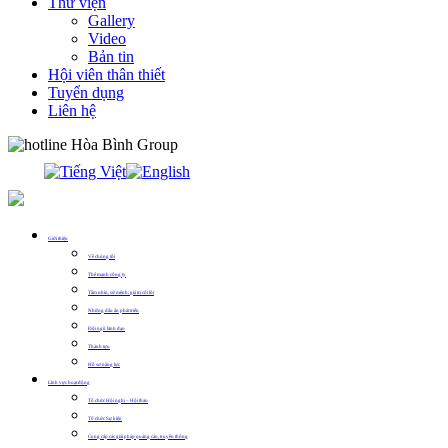
Thư viện
Gallery
Video
Bản tin
Hội viên thân thiết
Tuyển dụng
Liên hệ
0913.311.911
Giới thiệu
Về chúng tôi
Thế mạnh công ty
Tầm nhìn, sứ mệnh, giá trị cốt lõi
Những dấu ấn phát triển
Đội ngũ lãnh đạo
Thành tựu
Hồ sơ năng lực
Lĩnh vực hoạt động
Tổ chức Hội nghị – Hội thảo
Tổ chức Sự kiện
Cung cấp các giải pháp quảng cáo, truyền thông