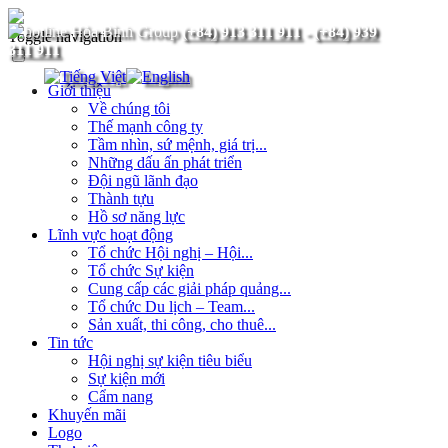
(+84) 913 311 911
-
(+84) 939
Toggle navigation
311 911
Giới thiệu
Về chúng tôi
Thế mạnh công ty
Tầm nhìn, sứ mệnh, giá trị...
Những dấu ấn phát triển
Đội ngũ lãnh đạo
Thành tựu
Hồ sơ năng lực
Lĩnh vực hoạt động
Tổ chức Hội nghị – Hội...
Tổ chức Sự kiện
Cung cấp các giải pháp quảng...
Tổ chức Du lịch – Team...
Sản xuất, thi công, cho thuê...
Tin tức
Hội nghị sự kiện tiêu biểu
Sự kiện mới
Cẩm nang
Khuyến mãi
Logo