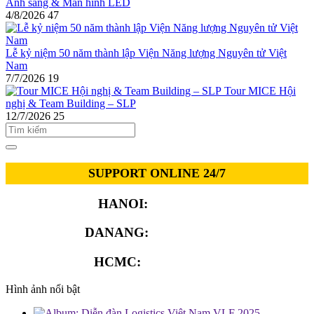
Ánh sáng & Màn hình LED
4/8/2026
47
Lễ kỷ niệm 50 năm thành lập Viện Năng lượng Nguyên tử Việt
Nam
7/7/2026
19
Tour MICE Hội
nghị & Team Building – SLP
12/7/2026
25
SUPPORT ONLINE 24/7
HANOI:
0913.311.911
DANANG:
0913.929.182
HCMC:
0913.341.911
Hình ảnh nổi bật