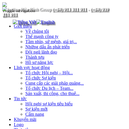
(+84) 913 311 911
-
(+84) 939
Toggle navigation
311 911
Giới thiệu
Về chúng tôi
Thế mạnh công ty
Tầm nhìn, sứ mệnh, giá trị...
Những dấu ấn phát triển
Đội ngũ lãnh đạo
Thành tựu
Hồ sơ năng lực
Lĩnh vực hoạt động
Tổ chức Hội nghị – Hội...
Tổ chức Sự kiện
Cung cấp các giải pháp quảng...
Tổ chức Du lịch – Team...
Sản xuất, thi công, cho thuê...
Tin tức
Hội nghị sự kiện tiêu biểu
Sự kiện mới
Cẩm nang
Khuyến mãi
Logo