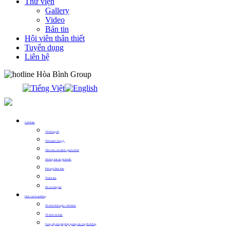
Thư viện
Gallery
Video
Bản tin
Hội viên thân thiết
Tuyển dụng
Liên hệ
0913.311.911
Giới thiệu
Về chúng tôi
Thế mạnh công ty
Tầm nhìn, sứ mệnh, giá trị cốt lõi
Những dấu ấn phát triển
Đội ngũ lãnh đạo
Thành tựu
Hồ sơ năng lực
Lĩnh vực hoạt động
Tổ chức Hội nghị – Hội thảo
Tổ chức Sự kiện
Cung cấp các giải pháp quảng cáo, truyền thông