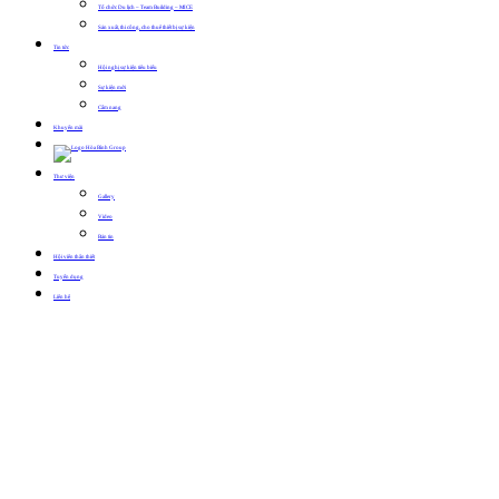
Tổ chức Du lịch – Team Building – MICE
Sản xuất, thi công, cho thuê thiết bị sự kiện
Tin tức
Hội nghị sự kiện tiêu biểu
Sự kiện mới
Cẩm nang
Khuyến mãi
Thư viện
Gallery
Video
Bản tin
Hội viên thân thiết
Tuyển dụng
Liên hệ