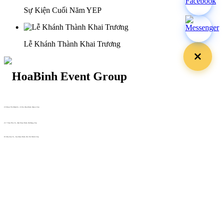
Sự Kiện Cuối Năm YEP
Lễ Khánh Thành Khai Trương
29 Doan Thi Diem St., O Cho Dua Ward, Hanoi City
(+84) 913 311 911 -
(+84) 939 311 911
217 Tran Phu St., Hai Chau Ward, Da Nang City
info@hoabinh-group.com
05 Hoa Cau St., Cau Kieu Ward, Ho Chi Minh City
www.hoabinh-group.com
Profile Hội nghị khoa học Y
tế