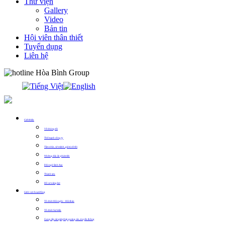
Thư viện
Gallery
Video
Bản tin
Hội viên thân thiết
Tuyển dụng
Liên hệ
0913.311.911
Giới thiệu
Về chúng tôi
Thế mạnh công ty
Tầm nhìn, sứ mệnh, giá trị cốt lõi
Những dấu ấn phát triển
Đội ngũ lãnh đạo
Thành tựu
Hồ sơ năng lực
Lĩnh vực hoạt động
Tổ chức Hội nghị – Hội thảo
Tổ chức Sự kiện
Cung cấp các giải pháp quảng cáo, truyền thông