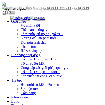
(+84) 913 311 911
-
(+84) 939
Toggle navigation
311 911
Giới thiệu
Về chúng tôi
Thế mạnh công ty
Tầm nhìn, sứ mệnh, giá trị...
Những dấu ấn phát triển
Đội ngũ lãnh đạo
Thành tựu
Hồ sơ năng lực
Lĩnh vực hoạt động
Tổ chức Hội nghị – Hội...
Tổ chức Sự kiện
Cung cấp các giải pháp quảng...
Tổ chức Du lịch – Team...
Sản xuất, thi công, cho thuê...
Tin tức
Hội nghị sự kiện tiêu biểu
Sự kiện mới
Cẩm nang
Khuyến mãi
Logo