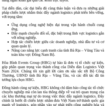
hàng ngàn khán giả qua các kênh trực tuyến.
Tại diễn đàn, các đại biểu đã cùng thảo luận và đưa ra những giải
pháp chiến lược nhằm thúc đẩy ngành logistics phát triển bền vững,
với trọng tâm:
Ứng dụng công nghệ hiện đại trong vận hành chuỗi cung
ứng.
Đẩy mạnh chuyển đổi số, đặc biệt trong lĩnh vực logistics gắn
với nông nghiệp.
Hợp tác chiến lược giữa các doanh nghiệp, nhà đầu tư và cơ
quan quản lý.
Nâng cao năng lực cạnh tranh của tỉnh Bà Rịa – Vũng Tàu và
toàn khu vực Đông Nam Bộ.
Hòa Bình Events Group (HBG) tự hào là đơn vị tổ chức sự kiện,
góp phần quan trọng vào thành công của Diễn đàn Logistics Việt
Nam 2024. Chúng tôi xin gửi lời cảm ơn sâu sắc tới Bộ Công
Thương, UBND tỉnh Bà Rịa – Vũng Tàu, và các đối tác đã tin
tưởng lựa chọn HBG.
Đồng hành cùng sự kiện, HBG không chỉ đảm bảo công tác tổ chức
chuyên nghiệp mà còn lan tỏa thông điệp về vai trò quan trọng của
các khu thương mại tự do trong việc thúc đẩy ngành logistics. Đây
chính là bước đi chiến lược nhằm đưa Việt Nam trở thành quốc gia
mạnh về logistics, góp phần vào sự phát triển công nghiệp hóa và