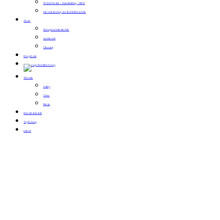
Tổ chức Du lịch – Team Building – MICE
Sản xuất, thi công, cho thuê thiết bị sự kiện
Tin tức
Hội nghị sự kiện tiêu biểu
Sự kiện mới
Cẩm nang
Khuyến mãi
Thư viện
Gallery
Video
Bản tin
Hội viên thân thiết
Tuyển dụng
Liên hệ