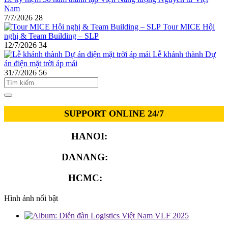
Nam
7/7/2026
28
Tour MICE Hội
nghị & Team Building – SLP
12/7/2026
34
Lễ khánh thành Dự
án điện mặt trời áp mái
31/7/2026
56
SUPPORT ONLINE 24/7
HANOI:
0913.311.911
DANANG:
0913.929.182
HCMC:
0913.341.911
Hình ảnh nổi bật