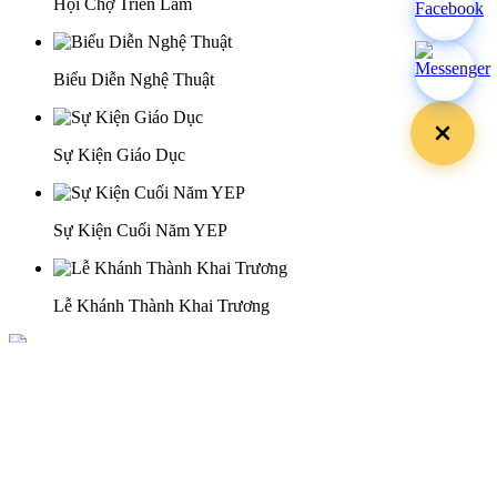
Hội Chợ Triển Lãm
Biểu Diễn Nghệ Thuật
Sự Kiện Giáo Dục
Sự Kiện Cuối Năm YEP
Lễ Khánh Thành Khai Trương
29 Doan Thi Diem St., O Cho Dua Ward, Hanoi City
(+84) 913 311 911 -
(+84) 939 311 911
217 Tran Phu St., Hai Chau Ward, Da Nang City
info@hoabinh-group.com