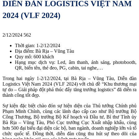
DIỄN ĐÀN LOGISTICS VIỆT NAM
2024 (VLF 2024)
2/12/2024
562
Thời gian:
1-2/12/2024
Địa điểm:
Bà Rịa – Vũng Tàu
Quy mô: 600 khách
Hạng mục dịch vụ:
Led, âm thanh, ánh sáng, photobooth,
QR, biển tên, thẻ đeo, PG, cabin, tai nghe,…
Trong hai ngày 1-2/12/2024, tại Bà Rịa – Vũng Tàu, Diễn đàn
Logistics Việt Nam 2024 (VLF 2024) với chủ đề “Khu thương mại
tự do – Giải pháp đột phá thúc đẩy tăng trưởng logistics” đã diễn ra
thành công tốt đẹp.
Sự kiện đặc biệt chào đón sự hiện diện của Thủ tướng Chính phủ
Phạm Minh Chính, cùng các lãnh đạo cấp cao như Bộ trưởng Bộ
Công Thương, Bộ trưởng Bộ Kế hoạch và Đầu tư, Bí thư Tỉnh ủy
Bà Rịa – Vũng Tàu, Phó Cục trưởng Cục Xuất nhập khẩu, cùng
hơn 500 đại biểu đại diện các bộ, ban ngành, doanh nghiệp lớn và tổ
chức quốc tế. Đồng thời, diễn đàn cũng thu hút sự theo dõi của