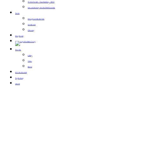
Tổ chức Du lịch – Team Building – MICE
Sản xuất, thi công, cho thuê thiết bị sự kiện
Tin tức
Hội nghị sự kiện tiêu biểu
Sự kiện mới
Cẩm nang
Khuyến mãi
Thư viện
Gallery
Video
Bản tin
Hội viên thân thiết
Tuyển dụng
Liên hệ