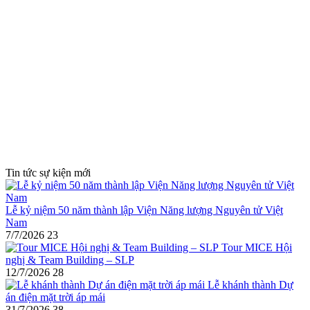
Tin tức sự kiện mới
Lễ kỷ niệm 50 năm thành lập Viện Năng lượng Nguyên tử Việt
Nam
7/7/2026
23
Tour MICE Hội
nghị & Team Building – SLP
12/7/2026
28
Lễ khánh thành Dự
án điện mặt trời áp mái
31/7/2026
38