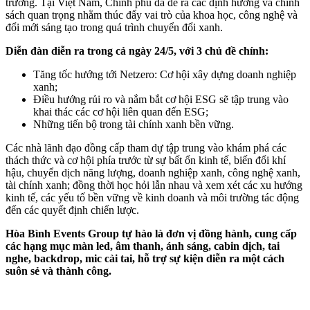
trường. Tại Việt Nam, Chính phủ đã đề ra các định hướng và chính
sách quan trọng nhằm thúc đẩy vai trò của khoa học, công nghệ và
đổi mới sáng tạo trong quá trình chuyển đổi xanh.
Diễn đàn diễn ra trong cả ngày 24/5, với 3 chủ đề chính:
Tăng tốc hướng tới Netzero: Cơ hội xây dựng doanh nghiệp
xanh;
Điều hướng rủi ro và nắm bắt cơ hội ESG sẽ tập trung vào
khai thác các cơ hội liên quan đến ESG;
Những tiến bộ trong tài chính xanh bền vững.
Các nhà lãnh đạo đồng cấp tham dự tập trung vào khám phá các
thách thức và cơ hội phía trước từ sự bất ổn kinh tế, biến đổi khí
hậu, chuyển dịch năng lượng, doanh nghiệp xanh, công nghệ xanh,
tài chính xanh; đồng thời học hỏi lẫn nhau và xem xét các xu hướng
kinh tế, các yếu tố bền vững về kinh doanh và môi trường tác động
đến các quyết định chiến lược.
Hòa Bình Events Group tự hào là đơn vị đồng hành, cung cấp
các hạng mục màn led, âm thanh, ánh sáng, cabin dịch, tai
nghe, backdrop, mic cài tai, hỗ trợ sự kiện diễn ra một cách
suôn sẻ và thành công.