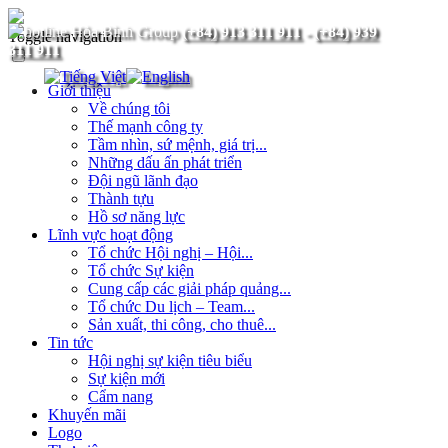
(+84) 913 311 911
-
(+84) 939
Toggle navigation
311 911
Giới thiệu
Về chúng tôi
Thế mạnh công ty
Tầm nhìn, sứ mệnh, giá trị...
Những dấu ấn phát triển
Đội ngũ lãnh đạo
Thành tựu
Hồ sơ năng lực
Lĩnh vực hoạt động
Tổ chức Hội nghị – Hội...
Tổ chức Sự kiện
Cung cấp các giải pháp quảng...
Tổ chức Du lịch – Team...
Sản xuất, thi công, cho thuê...
Tin tức
Hội nghị sự kiện tiêu biểu
Sự kiện mới
Cẩm nang
Khuyến mãi
Logo