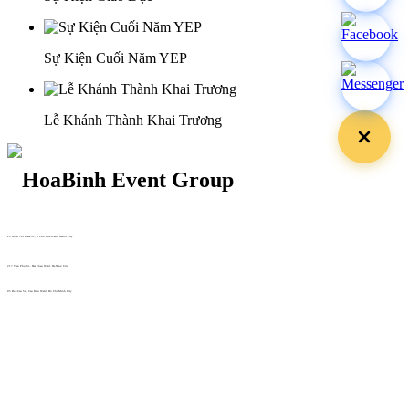
Sự Kiện Cuối Năm YEP
Lễ Khánh Thành Khai Trương
29 Doan Thi Diem St., O Cho Dua Ward, Hanoi City
(+84) 913 311 911 -
(+84) 939 311 911
217 Tran Phu St., Hai Chau Ward, Da Nang City
info@hoabinh-group.com
05 Hoa Cau St., Cau Kieu Ward, Ho Chi Minh City
www.hoabinh-group.com
Profile Hội nghị khoa học Y
tế