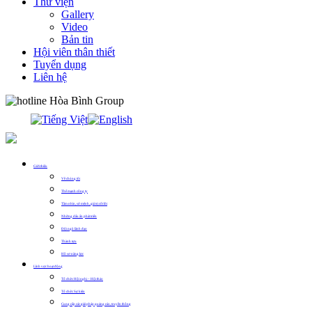
Thư viện
Gallery
Video
Bản tin
Hội viên thân thiết
Tuyển dụng
Liên hệ
0913.311.911
Giới thiệu
Về chúng tôi
Thế mạnh công ty
Tầm nhìn, sứ mệnh, giá trị cốt lõi
Những dấu ấn phát triển
Đội ngũ lãnh đạo
Thành tựu
Hồ sơ năng lực
Lĩnh vực hoạt động
Tổ chức Hội nghị – Hội thảo
Tổ chức Sự kiện
Cung cấp các giải pháp quảng cáo, truyền thông