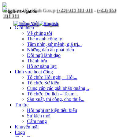
(+84) 913 311 911
-
(+84) 939
Toggle navigation
311 911
Giới thiệu
Về chúng tôi
Thế mạnh công ty
Tầm nhìn, sứ mệnh, giá trị...
Những dấu ấn phát triển
Đội ngũ lãnh đạo
Thành tựu
Hồ sơ năng lực
Lĩnh vực hoạt động
Tổ chức Hội nghị – Hội...
Tổ chức Sự kiện
Cung cấp các giải pháp quảng...
Tổ chức Du lịch – Team...
Sản xuất, thi công, cho thuê...
Tin tức
Hội nghị sự kiện tiêu biểu
Sự kiện mới
Cẩm nang
Khuyến mãi
Logo