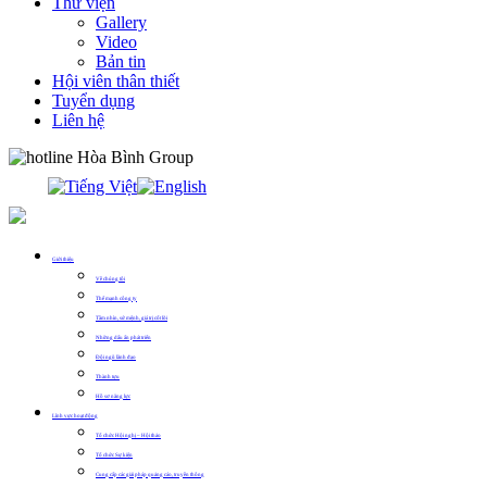
Thư viện
Gallery
Video
Bản tin
Hội viên thân thiết
Tuyển dụng
Liên hệ
0913.311.911
Giới thiệu
Về chúng tôi
Thế mạnh công ty
Tầm nhìn, sứ mệnh, giá trị cốt lõi
Những dấu ấn phát triển
Đội ngũ lãnh đạo
Thành tựu
Hồ sơ năng lực
Lĩnh vực hoạt động
Tổ chức Hội nghị – Hội thảo
Tổ chức Sự kiện
Cung cấp các giải pháp quảng cáo, truyền thông