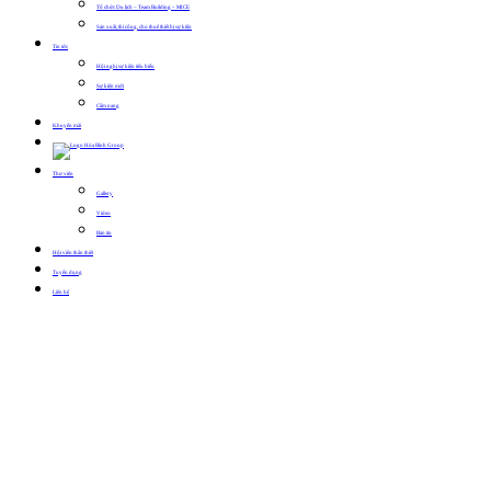
Tổ chức Du lịch – Team Building – MICE
Sản xuất, thi công, cho thuê thiết bị sự kiện
Tin tức
Hội nghị sự kiện tiêu biểu
Sự kiện mới
Cẩm nang
Khuyến mãi
Thư viện
Gallery
Video
Bản tin
Hội viên thân thiết
Tuyển dụng
Liên hệ