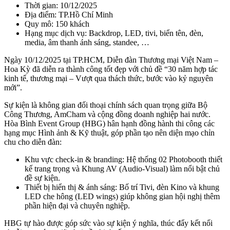
Thời gian: 10/12/2025
Địa điểm: TP.Hồ Chí Minh
Quy mô: 150 khách
Hạng mục dịch vụ: Backdrop, LED, tivi, biển tên, đèn,
media, âm thanh ánh sáng, standee, …
Ngày 10/12/2025 tại TP.HCM, Diễn đàn Thương mại Việt Nam –
Hoa Kỳ đã diễn ra thành công tốt đẹp với chủ đề “30 năm hợp tác
kinh tế, thương mại – Vượt qua thách thức, bước vào kỷ nguyên
mới”.
Sự kiện là không gian đối thoại chính sách quan trọng giữa Bộ
Công Thương, AmCham và cộng đồng doanh nghiệp hai nước.
Hòa Bình Event Group (HBG) hân hạnh đồng hành thi công các
hạng mục Hình ảnh & Kỹ thuật, góp phần tạo nên diện mạo chỉn
chu cho diễn đàn:
Khu vực check-in & branding: Hệ thống 02 Photobooth thiết
kế trang trọng và Khung AV (Audio-Visual) làm nổi bật chủ
đề sự kiện.
Thiết bị hiển thị & ánh sáng: Bố trí Tivi, đèn Kino và khung
LED che hông (LED wings) giúp không gian hội nghị thêm
phần hiện đại và chuyên nghiệp.
HBG tự hào được góp sức vào sự kiện ý nghĩa, thúc đẩy kết nối