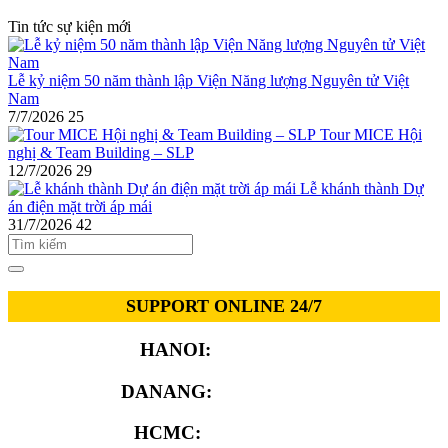
Tin tức sự kiện mới
Lễ kỷ niệm 50 năm thành lập Viện Năng lượng Nguyên tử Việt
Nam
7/7/2026
25
Tour MICE Hội
nghị & Team Building – SLP
12/7/2026
29
Lễ khánh thành Dự
án điện mặt trời áp mái
31/7/2026
42
SUPPORT ONLINE 24/7
HANOI:
0913.311.911
DANANG:
0913.929.182
HCMC:
0913.341.911