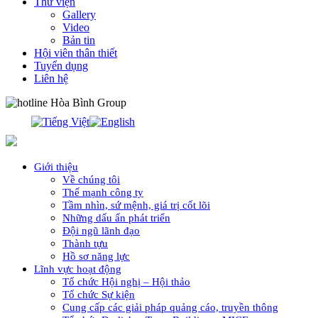
Thư viện
Gallery
Video
Bản tin
Hội viên thân thiết
Tuyển dụng
Liên hệ
0913.311.911
Giới thiệu
Về chúng tôi
Thế mạnh công ty
Tầm nhìn, sứ mệnh, giá trị cốt lõi
Những dấu ấn phát triển
Đội ngũ lãnh đạo
Thành tựu
Hồ sơ năng lực
Lĩnh vực hoạt động
Tổ chức Hội nghị – Hội thảo
Tổ chức Sự kiện
Cung cấp các giải pháp quảng cáo, truyền thông