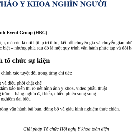
 THẢO Y KHOA NGHÌN NGƯỜI
Bình Event Group (HBG)
iện, mà còn là nơi hội tụ tri thức, kết nối chuyên gia và chuyển giao n
 biệt – nhưng phía sau đó là một quy trình vận hành phức tạp và đòi h
h tổ chức sự kiện
chính xác tuyệt đối trong từng chi tiết:
 và điều phối chặt chẽ
 đảm bảo hiển thị rõ nét hình ảnh y khoa, video phẫu thuật
g trăm – hàng nghìn đại biểu, nhiều phiên song song
ải nghiệm đại biểu
thống vận hành bài bản, đồng bộ và giàu kinh nghiệm thực chiến.
Giải pháp Tổ chức Hội nghị Y khoa toàn diện