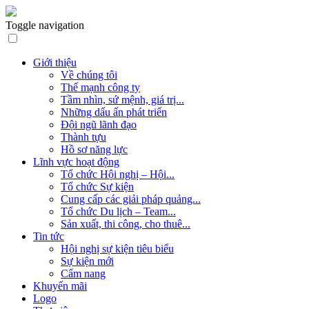
Toggle navigation
Giới thiệu
Về chúng tôi
Thế mạnh công ty
Tầm nhìn, sứ mệnh, giá trị...
Những dấu ấn phát triển
Đội ngũ lãnh đạo
Thành tựu
Hồ sơ năng lực
Lĩnh vực hoạt động
Tổ chức Hội nghị – Hội...
Tổ chức Sự kiện
Cung cấp các giải pháp quảng...
Tổ chức Du lịch – Team...
Sản xuất, thi công, cho thuê...
Tin tức
Hội nghị sự kiện tiêu biểu
Sự kiện mới
Cẩm nang
Khuyến mãi
Logo