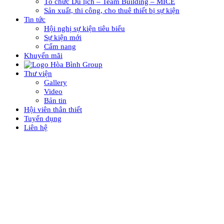
Tổ chức Du lịch – Team Building – MICE
Sản xuất, thi công, cho thuê thiết bị sự kiện
Tin tức
Hội nghị sự kiện tiêu biểu
Sự kiện mới
Cẩm nang
Khuyến mãi
Thư viện
Gallery
Video
Bản tin
Hội viên thân thiết
Tuyển dụng
Liên hệ