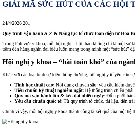
GIẢI MÃ SỨC HÚT CỦA CÁC HỘI
24/4/2026
201
Quy trình vận hành A-Z & Năng lực tổ chức toàn diện từ Hòa 
Trong lĩnh vực y khoa, mỗi hội nghị – hội thảo không chỉ là một sự k
trăm đến hàng nghìn đại biểu luôn mang trong mình một “sức hút” đặc
Hội nghị y khoa – “bài toán khó” của ngàn
Khác với các loại hình sự kiện thông thường, hội nghị y tế yêu cầu sự 
Tính học thuật cao:
Nội dung chuyên sâu, yêu cầu kiểm duyệt
Tiêu chuẩn kỹ thuật nghiêm ngặt
: Hệ thống trình chiếu phải
Quy mô vận hành lớn & kéo dài nhiều ngày
: Điều phối hàn
Yêu cầu chuẩn quốc tế
: Từ quy trình tổ chức, tài liệu, đến tr
Chính vì vậy, mỗi hội nghị y khoa thành công là kết quả của một hệ 