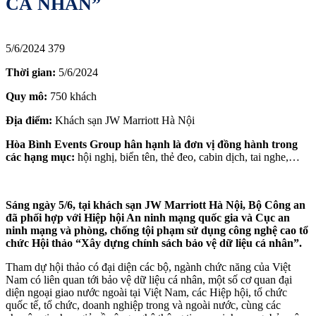
CÁ NHÂN”
5/6/2024
379
Thời gian:
5/6/2024
Quy mô:
750 khách
Địa điểm:
Khách sạn JW Marriott Hà Nội
Hòa Bình Events Group hân hạnh là đơn vị đồng hành trong
các hạng mục:
hội nghị, biển tên, thẻ đeo, cabin dịch, tai nghe,…
Sáng ngày 5/6, tại khách sạn JW Marriott Hà Nội, Bộ Công an
đã phối hợp với Hiệp hội An ninh mạng quốc gia và Cục an
ninh mạng và phòng, chống tội phạm sử dụng công nghệ cao tổ
chức Hội thảo “Xây dựng chính sách bảo vệ dữ liệu cá nhân”.
Tham dự hội thảo có đại diện các bộ, ngành chức năng của Việt
Nam có liên quan tới bảo vệ dữ liệu cá nhân, một số cơ quan đại
diện ngoại giao nước ngoài tại Việt Nam, các Hiệp hội, tổ chức
quốc tế, tổ chức, doanh nghiệp trong và ngoài nước, cùng các