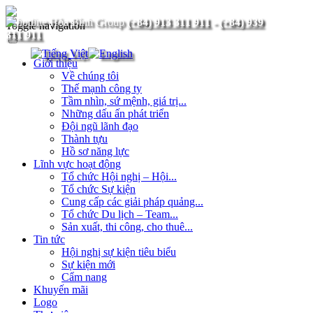
(+84) 913 311 911
-
(+84) 939
Toggle navigation
311 911
Giới thiệu
Về chúng tôi
Thế mạnh công ty
Tầm nhìn, sứ mệnh, giá trị...
Những dấu ấn phát triển
Đội ngũ lãnh đạo
Thành tựu
Hồ sơ năng lực
Lĩnh vực hoạt động
Tổ chức Hội nghị – Hội...
Tổ chức Sự kiện
Cung cấp các giải pháp quảng...
Tổ chức Du lịch – Team...
Sản xuất, thi công, cho thuê...
Tin tức
Hội nghị sự kiện tiêu biểu
Sự kiện mới
Cẩm nang
Khuyến mãi
Logo