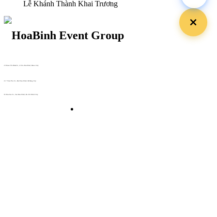
Lễ Khánh Thành Khai Trương
29 Doan Thi Diem St., O Cho Dua Ward, Hanoi City
(+84) 913 311 911 -
(+84) 939 311 911
217 Tran Phu St., Hai Chau Ward, Da Nang City
info@hoabinh-group.com
05 Hoa Cau St., Cau Kieu Ward, Ho Chi Minh City
www.hoabinh-group.com
Profile Hội nghị khoa học Y
tế
Giải pháp Quảng cáo, Truyền thông
Hội viên thân thiết
Bản tin
Tuyển dụng