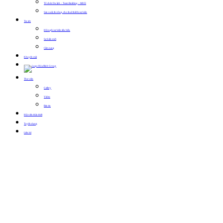
Tổ chức Du lịch – Team Building – MICE
Sản xuất, thi công, cho thuê thiết bị sự kiện
Tin tức
Hội nghị sự kiện tiêu biểu
Sự kiện mới
Cẩm nang
Khuyến mãi
Thư viện
Gallery
Video
Bản tin
Hội viên thân thiết
Tuyển dụng
Liên hệ