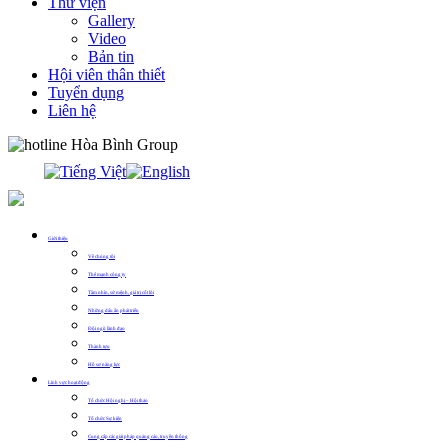
Thư viện
Gallery
Video
Bản tin
Hội viên thân thiết
Tuyển dụng
Liên hệ
0913.311.911
Giới thiệu
Về chúng tôi
Thế mạnh công ty
Tầm nhìn, sứ mệnh, giá trị cốt lõi
Những dấu ấn phát triển
Đội ngũ lãnh đạo
Thành tựu
Hồ sơ năng lực
Lĩnh vực hoạt động
Tổ chức Hội nghị – Hội thảo
Tổ chức Sự kiện
Cung cấp các giải pháp quảng cáo, truyền thông