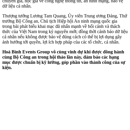
chuyên gia, học giả về công nghệ thông tin, an ninh mạng, bảo vệ
dữ liệu cá nhân.
Thượng tướng Lương Tam Quang, Ủy viên Trung ương Đảng, Thứ
trưởng Bộ Công an, Chủ tịch Hiệp hội An ninh mạng quốc gia
trong bài phát biểu khai mạc đã nhấn mạnh về bối cảnh và thách
thức của Việt Nam trong kỷ nguyên mới; đồng thời cảnh báo dữ liệu
cá nhân nếu không được bảo vệ đúng cách có thể bị lợi dụng gây
ảnh hưởng tới quyền, lợi ích hợp pháp của các tổ chức, cá nhân.
Hoà Bình Events Group vô cùng vinh dự khi được đồng hành
cùng Bộ Công an trong hội thảo lần này, đảm bảo các hạng
mục được chuẩn bị kỹ lưỡng, góp phần vào thành công của sự
kiện.