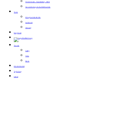
Tổ chức Du lịch – Team Building – MICE
Sản xuất, thi công, cho thuê thiết bị sự kiện
Tin tức
Hội nghị sự kiện tiêu biểu
Sự kiện mới
Cẩm nang
Khuyến mãi
Thư viện
Gallery
Video
Bản tin
Hội viên thân thiết
Tuyển dụng
Liên hệ