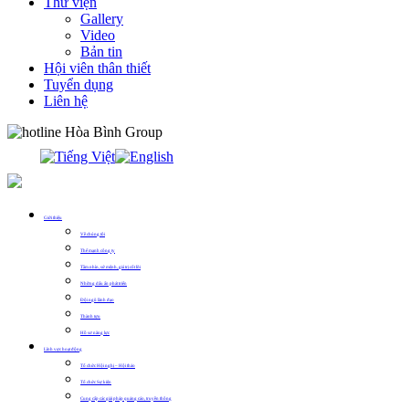
Thư viện
Gallery
Video
Bản tin
Hội viên thân thiết
Tuyển dụng
Liên hệ
0913.311.911
Giới thiệu
Về chúng tôi
Thế mạnh công ty
Tầm nhìn, sứ mệnh, giá trị cốt lõi
Những dấu ấn phát triển
Đội ngũ lãnh đạo
Thành tựu
Hồ sơ năng lực
Lĩnh vực hoạt động
Tổ chức Hội nghị – Hội thảo
Tổ chức Sự kiện
Cung cấp các giải pháp quảng cáo, truyền thông