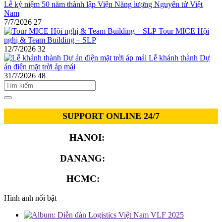
Lễ kỷ niệm 50 năm thành lập Viện Năng lượng Nguyên tử Việt
Nam
7/7/2026
27
Tour MICE Hội
nghị & Team Building – SLP
12/7/2026
32
Lễ khánh thành Dự
án điện mặt trời áp mái
31/7/2026
48
SUPPORT ONLINE 24/7
HANOI:
0913.311.911
DANANG:
0913.929.182
HCMC:
0913.341.911
Hình ảnh nổi bật