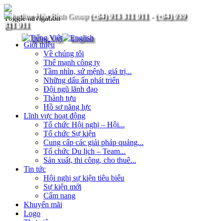
(+84) 913 311 911
-
(+84) 939
Toggle navigation
311 911
Giới thiệu
Về chúng tôi
Thế mạnh công ty
Tầm nhìn, sứ mệnh, giá trị...
Những dấu ấn phát triển
Đội ngũ lãnh đạo
Thành tựu
Hồ sơ năng lực
Lĩnh vực hoạt động
Tổ chức Hội nghị – Hội...
Tổ chức Sự kiện
Cung cấp các giải pháp quảng...
Tổ chức Du lịch – Team...
Sản xuất, thi công, cho thuê...
Tin tức
Hội nghị sự kiện tiêu biểu
Sự kiện mới
Cẩm nang
Khuyến mãi
Logo