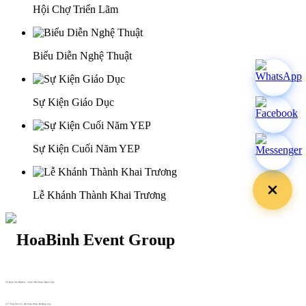
Hội Chợ Triển Lãm
Biểu Diễn Nghệ Thuật
Sự Kiện Giáo Dục
Sự Kiện Cuối Năm YEP
Lễ Khánh Thành Khai Trương
29 Doan Thi Diem St., O Cho Dua Ward, Hanoi City
(+84) 913 311 911 -
(+84) 939 311 911
217 Tran Phu St., Hai Chau Ward, Da Nang City