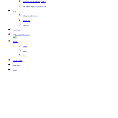
Tổ chức Du lịch – Team Building – MICE
Sản xuất, thi công, cho thuê thiết bị sự kiện
Tin tức
Hội nghị sự kiện tiêu biểu
Sự kiện mới
Cẩm nang
Khuyến mãi
Thư viện
Gallery
Video
Bản tin
Hội viên thân thiết
Tuyển dụng
Liên hệ