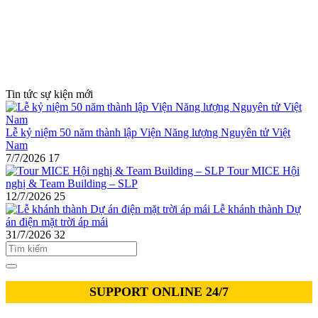
Tin tức sự kiện mới
Lễ kỷ niệm 50 năm thành lập Viện Năng lượng Nguyên tử Việt
Nam
7/7/2026
17
Tour MICE Hội
nghị & Team Building – SLP
12/7/2026
25
Lễ khánh thành Dự
án điện mặt trời áp mái
31/7/2026
32
SUPPORT ONLINE 24/7