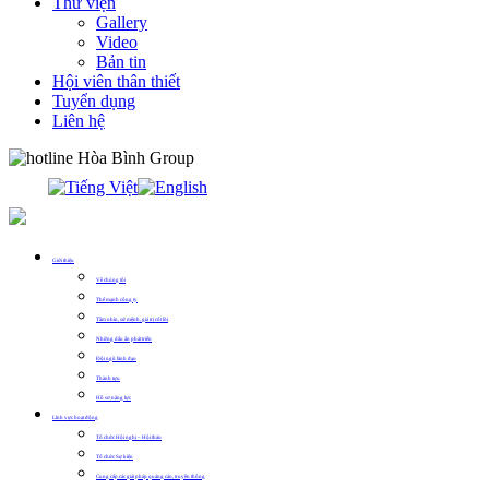
Thư viện
Gallery
Video
Bản tin
Hội viên thân thiết
Tuyển dụng
Liên hệ
0913.311.911
Giới thiệu
Về chúng tôi
Thế mạnh công ty
Tầm nhìn, sứ mệnh, giá trị cốt lõi
Những dấu ấn phát triển
Đội ngũ lãnh đạo
Thành tựu
Hồ sơ năng lực
Lĩnh vực hoạt động
Tổ chức Hội nghị – Hội thảo
Tổ chức Sự kiện
Cung cấp các giải pháp quảng cáo, truyền thông