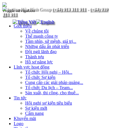
(+84) 913 311 911
-
(+84) 939
Toggle navigation
311 911
Giới thiệu
Về chúng tôi
Thế mạnh công ty
Tầm nhìn, sứ mệnh, giá trị...
Những dấu ấn phát triển
Đội ngũ lãnh đạo
Thành tựu
Hồ sơ năng lực
Lĩnh vực hoạt động
Tổ chức Hội nghị – Hội...
Tổ chức Sự kiện
Cung cấp các giải pháp quảng...
Tổ chức Du lịch – Team...
Sản xuất, thi công, cho thuê...
Tin tức
Hội nghị sự kiện tiêu biểu
Sự kiện mới
Cẩm nang
Khuyến mãi
Logo