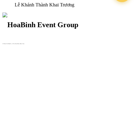
Lễ Khánh Thành Khai Trương
29 Doan Thi Diem St., O Cho Dua Ward, Hanoi City
(+84) 913 311 911 -
(+84) 939 311 911
217 Tran Phu St., Hai Chau Ward, Da Nang City
info@hoabinh-group.com
05 Hoa Cau St., Cau Kieu Ward, Ho Chi Minh City
www.hoabinh-group.com
Profile Hội nghị khoa học Y
tế
Giải pháp Quảng cáo, Truyền thông
Hội viên thân thiết
Bản tin
Tuyển dụng