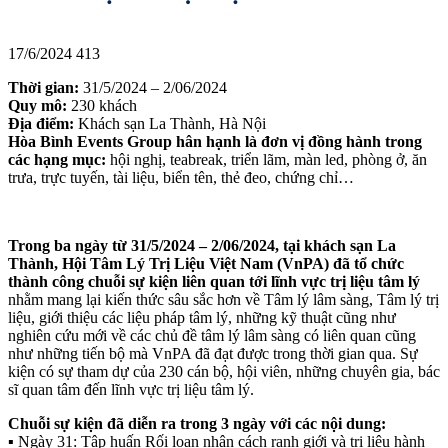
17/6/2024
413
Thời gian:
31/5/2024 – 2/06/2024
Quy mô:
230 khách
Địa điểm:
Khách sạn La Thành, Hà Nội
Hòa Bình Events Group hân hạnh là đơn vị đồng hành trong
các hạng mục:
hội nghị, teabreak, triển lãm, màn led, phòng ở, ăn
trưa, trực tuyến, tài liệu, biển tên, thẻ đeo, chứng chỉ…
Trong ba ngày từ 31/5/2024 – 2/06/2024, tại khách sạn La
Thành, Hội Tâm Lý Trị Liệu Việt Nam (VnPA) đã tổ chức
thành công chuỗi sự kiện liên quan tới lĩnh vực trị liệu tâm lý
nhằm mang lại kiến thức sâu sắc hơn về Tâm lý lâm sàng, Tâm lý trị
liệu, giới thiệu các liệu pháp tâm lý, những kỹ thuật cũng như
nghiên cứu mới về các chủ đề tâm lý lâm sàng có liên quan cũng
như những tiến bộ mà VnPA đã đạt được trong thời gian qua. Sự
kiện có sự tham dự của 230 cán bộ, hội viên, những chuyên gia, bác
sĩ quan tâm đến lĩnh vực trị liệu tâm lý.
Chuỗi sự kiện đã diễn ra trong 3 ngày với các nội dung:
▪️ Ngày 31: Tập huấn Rối loạn nhân cách ranh giới và trị liệu hành