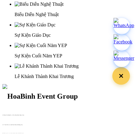
Biểu Diễn Nghệ Thuật
Sự Kiện Giáo Dục
Sự Kiện Cuối Năm YEP
Lễ Khánh Thành Khai Trương
29 Doan Thi Diem St., O Cho Dua Ward, Hanoi City
(+84) 913 311 911 -
(+84) 939 311 911
217 Tran Phu St., Hai Chau Ward, Da Nang City
info@hoabinh-group.com
05 Hoa Cau St., Cau Kieu Ward, Ho Chi Minh City
www.hoabinh-group.com