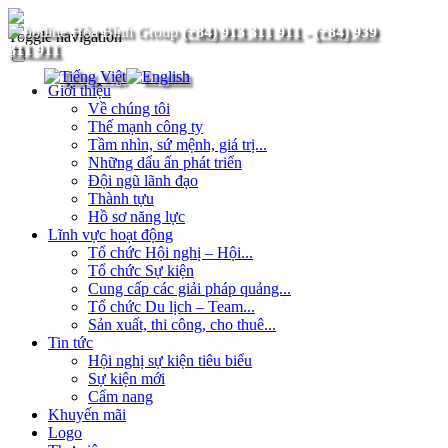
(+84) 913 311 911
-
(+84) 939
Toggle navigation
311 911
Giới thiệu
Về chúng tôi
Thế mạnh công ty
Tầm nhìn, sứ mệnh, giá trị...
Những dấu ấn phát triển
Đội ngũ lãnh đạo
Thành tựu
Hồ sơ năng lực
Lĩnh vực hoạt động
Tổ chức Hội nghị – Hội...
Tổ chức Sự kiện
Cung cấp các giải pháp quảng...
Tổ chức Du lịch – Team...
Sản xuất, thi công, cho thuê...
Tin tức
Hội nghị sự kiện tiêu biểu
Sự kiện mới
Cẩm nang
Khuyến mãi
Logo