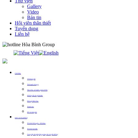
Thư viện
Gallery
Video
Bản tin
Hội viên thân thiết
Tuyển dụng
Liên hệ
0913.311.911
Giới thiệu
Về chúng tôi
Thế mạnh công ty
Tầm nhìn, sứ mệnh, giá trị cốt lõi
Những dấu ấn phát triển
Đội ngũ lãnh đạo
Thành tựu
Hồ sơ năng lực
Lĩnh vực hoạt động
Tổ chức Hội nghị – Hội thảo
Tổ chức Sự kiện
Cung cấp các giải pháp quảng cáo, truyền thông