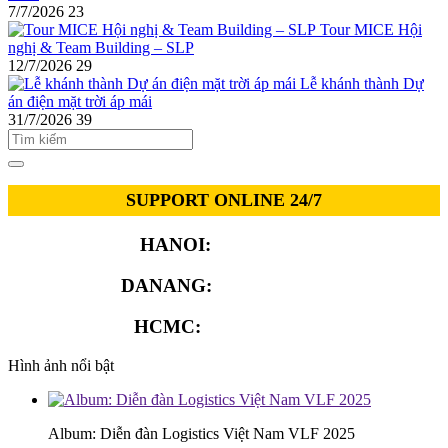
7/7/2026
23
Tour MICE Hội
nghị & Team Building – SLP
12/7/2026
29
Lễ khánh thành Dự
án điện mặt trời áp mái
31/7/2026
39
SUPPORT ONLINE 24/7
HANOI:
0913.311.911
DANANG:
0913.929.182
HCMC:
0913.341.911
Hình ảnh nổi bật
Album: Diễn đàn Logistics Việt Nam VLF 2025