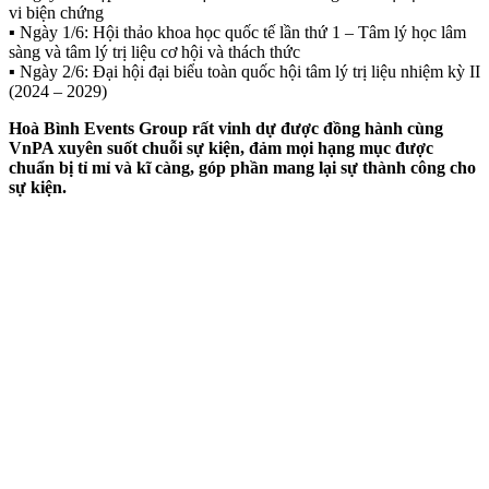
vi biện chứng
▪️ Ngày 1/6: Hội thảo khoa học quốc tế lần thứ 1 – Tâm lý học lâm
sàng và tâm lý trị liệu cơ hội và thách thức
▪️ Ngày 2/6: Đại hội đại biểu toàn quốc hội tâm lý trị liệu nhiệm kỳ II
(2024 – 2029)
Hoà Bình Events Group rất vinh dự được đồng hành cùng
VnPA xuyên suốt chuỗi sự kiện, đảm mọi hạng mục được
chuẩn bị tỉ mỉ và kĩ càng, góp phần mang lại sự thành công cho
sự kiện.