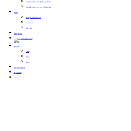
Tổ chức Du lịch – Team Building – MICE
Sản xuất, thi công, cho thuê thiết bị sự kiện
Tin tức
Hội nghị sự kiện tiêu biểu
Sự kiện mới
Cẩm nang
Khuyến mãi
Thư viện
Gallery
Video
Bản tin
Hội viên thân thiết
Tuyển dụng
Liên hệ