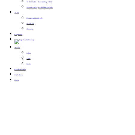
Tổ chức Du lịch – Team Building – MICE
Sản xuất, thi công, cho thuê thiết bị sự kiện
Tin tức
Hội nghị sự kiện tiêu biểu
Sự kiện mới
Cẩm nang
Khuyến mãi
Thư viện
Gallery
Video
Bản tin
Hội viên thân thiết
Tuyển dụng
Liên hệ