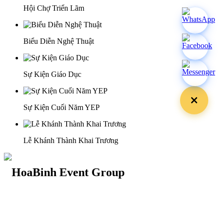
Hội Chợ Triển Lãm
Biểu Diễn Nghệ Thuật
Sự Kiện Giáo Dục
Sự Kiện Cuối Năm YEP
Lễ Khánh Thành Khai Trương
29 Doan Thi Diem St., O Cho Dua Ward, Hanoi City
(+84) 913 311 911 -
(+84) 939 311 911