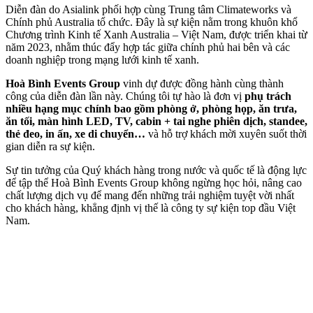
Diễn đàn do Asialink phối hợp cùng Trung tâm Climateworks và
Chính phủ Australia tổ chức. Đây là sự kiện nằm trong khuôn khổ
Chương trình Kinh tế Xanh Australia – Việt Nam, được triển khai từ
năm 2023, nhằm thúc đẩy hợp tác giữa chính phủ hai bên và các
doanh nghiệp trong mạng lưới kinh tế xanh.
️Hoà Bình Events Group
vinh dự được đồng hành cùng thành
công của diễn đàn lần này. Chúng tôi tự hào là đơn vị
phụ trách
nhiều hạng mục chính bao gồm phòng ở, phòng họp, ăn trưa,
ăn tối, màn hình LED, TV, cabin + tai nghe phiên dịch, standee,
thẻ đeo, in ấn, xe di chuyển…
và hỗ trợ khách mời xuyên suốt thời
gian diễn ra sự kiện.
Sự tin tưởng của Quý khách hàng trong nước và quốc tế là động lực
để tập thể Hoà Bình Events Group không ngừng học hỏi, nâng cao
chất lượng dịch vụ để mang đến những trải nghiệm tuyệt vời nhất
cho khách hàng, khẳng định vị thế là công ty sự kiện top đầu Việt
Nam.