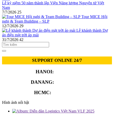
Lễ kỷ niệm 50 năm thành lập Viện Năng lượng Nguyên tử Việt
Nam
7/7/2026
25
Tour MICE Hội
nghị & Team Building – SLP
12/7/2026
29
Lễ khánh thành Dự
án điện mặt trời áp mái
31/7/2026
42
SUPPORT ONLINE 24/7
HANOI:
0913.311.911
DANANG:
0913.929.182
HCMC:
0913.341.911
Hình ảnh nổi bật