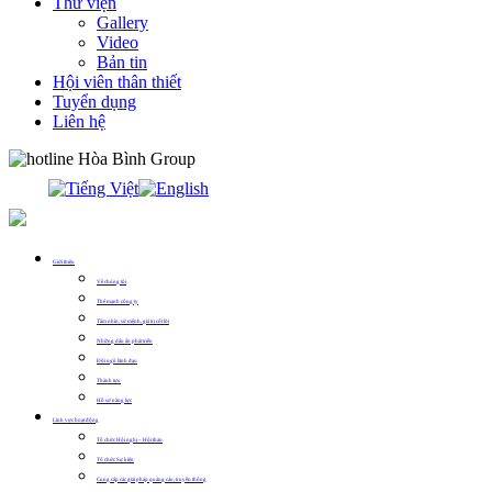
Thư viện
Gallery
Video
Bản tin
Hội viên thân thiết
Tuyển dụng
Liên hệ
0913.311.911
Giới thiệu
Về chúng tôi
Thế mạnh công ty
Tầm nhìn, sứ mệnh, giá trị cốt lõi
Những dấu ấn phát triển
Đội ngũ lãnh đạo
Thành tựu
Hồ sơ năng lực
Lĩnh vực hoạt động
Tổ chức Hội nghị – Hội thảo
Tổ chức Sự kiện
Cung cấp các giải pháp quảng cáo, truyền thông