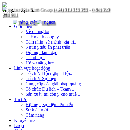
(+84) 913 311 911
-
(+84) 939
Toggle navigation
311 911
Giới thiệu
Về chúng tôi
Thế mạnh công ty
Tầm nhìn, sứ mệnh, giá trị...
Những dấu ấn phát triển
Đội ngũ lãnh đạo
Thành tựu
Hồ sơ năng lực
Lĩnh vực hoạt động
Tổ chức Hội nghị – Hội...
Tổ chức Sự kiện
Cung cấp các giải pháp quảng...
Tổ chức Du lịch – Team...
Sản xuất, thi công, cho thuê...
Tin tức
Hội nghị sự kiện tiêu biểu
Sự kiện mới
Cẩm nang
Khuyến mãi
Logo