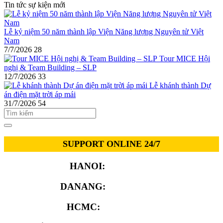
Tin tức sự kiện mới
Lễ kỷ niệm 50 năm thành lập Viện Năng lượng Nguyên tử Việt
Nam
7/7/2026
28
Tour MICE Hội
nghị & Team Building – SLP
12/7/2026
33
Lễ khánh thành Dự
án điện mặt trời áp mái
31/7/2026
54
SUPPORT ONLINE 24/7
HANOI:
0913.311.911
DANANG:
0913.929.182
HCMC:
0913.341.911