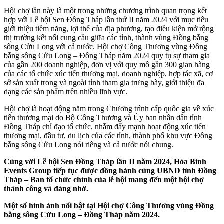
Hội chợ lần này là một trong những chương trình quan trọng kết
hợp với Lễ hội Sen Đồng Tháp lần thứ II năm 2024 với mục tiêu
giới thiệu tiềm năng, lợi thế của địa phương, tạo điều kiện mở rộng
thị trường kết nối cung cầu giữa các tỉnh, thành vùng Đồng bằng
sông Cửu Long với cả nước. Hội chợ Công Thương vùng Đồng
bằng sông Cửu Long – Đồng Tháp năm 2024 quy tụ sự tham gia
của gần 200 doanh nghiệp, đơn vị với quy mô gần 300 gian hàng
của các tổ chức xúc tiến thương mại, doanh nghiệp, hợp tác xã, cơ
sở sản xuất trong và ngoài tỉnh tham gia trưng bày, giới thiệu đa
dạng các sản phẩm trên nhiều lĩnh vực.
Hội chợ là hoạt động nằm trong Chương trình cấp quốc gia về xúc
tiến thương mại do Bộ Công Thương và Ủy ban nhân dân tỉnh
Đồng Tháp chỉ đạo tổ chức, nhằm đẩy mạnh hoạt động xúc tiến
thương mại, đầu tư, du lịch của các tỉnh, thành phố khu vực Đồng
bằng sông Cửu Long nói riêng và cả nước nói chung.
Cùng với Lễ hội Sen Đồng Tháp lần II năm 2024, Hòa Bình
Events Group tiếp tục được đồng hành cùng UBND tỉnh Đồng
Tháp – Ban tổ chức chính của lễ hội mang đến một hội chợ
thành công và đáng nhớ.
Một số hình ảnh nổi bật tại Hội chợ Công Thương vùng Đồng
bằng sông Cửu Long – Đồng Tháp năm 2024.