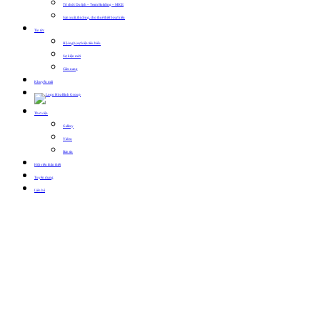
Tổ chức Du lịch – Team Building – MICE
Sản xuất, thi công, cho thuê thiết bị sự kiện
Tin tức
Hội nghị sự kiện tiêu biểu
Sự kiện mới
Cẩm nang
Khuyến mãi
Thư viện
Gallery
Video
Bản tin
Hội viên thân thiết
Tuyển dụng
Liên hệ