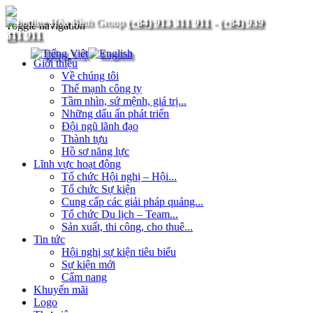
(+84) 913 311 911
-
(+84) 939
Toggle navigation
311 911
Giới thiệu
Về chúng tôi
Thế mạnh công ty
Tầm nhìn, sứ mệnh, giá trị...
Những dấu ấn phát triển
Đội ngũ lãnh đạo
Thành tựu
Hồ sơ năng lực
Lĩnh vực hoạt động
Tổ chức Hội nghị – Hội...
Tổ chức Sự kiện
Cung cấp các giải pháp quảng...
Tổ chức Du lịch – Team...
Sản xuất, thi công, cho thuê...
Tin tức
Hội nghị sự kiện tiêu biểu
Sự kiện mới
Cẩm nang
Khuyến mãi
Logo